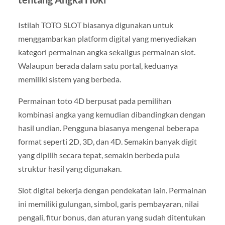
Istilah TOTO SLOT biasanya digunakan untuk
menggambarkan platform digital yang menyediakan
kategori permainan angka sekaligus permainan slot.
Walaupun berada dalam satu portal, keduanya
memiliki sistem yang berbeda.
Permainan toto 4D berpusat pada pemilihan
kombinasi angka yang kemudian dibandingkan dengan
hasil undian. Pengguna biasanya mengenal beberapa
format seperti 2D, 3D, dan 4D. Semakin banyak digit
yang dipilih secara tepat, semakin berbeda pula
struktur hasil yang digunakan.
Slot digital bekerja dengan pendekatan lain. Permainan
ini memiliki gulungan, simbol, garis pembayaran, nilai
pengali, fitur bonus, dan aturan yang sudah ditentukan