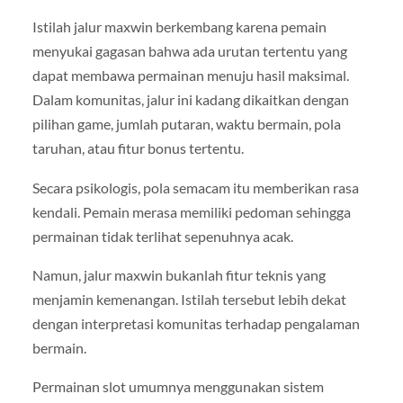
Istilah jalur maxwin berkembang karena pemain
menyukai gagasan bahwa ada urutan tertentu yang
dapat membawa permainan menuju hasil maksimal.
Dalam komunitas, jalur ini kadang dikaitkan dengan
pilihan game, jumlah putaran, waktu bermain, pola
taruhan, atau fitur bonus tertentu.
Secara psikologis, pola semacam itu memberikan rasa
kendali. Pemain merasa memiliki pedoman sehingga
permainan tidak terlihat sepenuhnya acak.
Namun, jalur maxwin bukanlah fitur teknis yang
menjamin kemenangan. Istilah tersebut lebih dekat
dengan interpretasi komunitas terhadap pengalaman
bermain.
Permainan slot umumnya menggunakan sistem