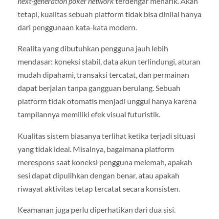
next-generation poker network
terdengar menarik. Akan
tetapi, kualitas sebuah platform tidak bisa dinilai hanya
dari penggunaan kata-kata modern.
Realita yang dibutuhkan pengguna jauh lebih
mendasar: koneksi stabil, data akun terlindungi, aturan
mudah dipahami, transaksi tercatat, dan permainan
dapat berjalan tanpa gangguan berulang. Sebuah
platform tidak otomatis menjadi unggul hanya karena
tampilannya memiliki efek visual futuristik.
Kualitas sistem biasanya terlihat ketika terjadi situasi
yang tidak ideal. Misalnya, bagaimana platform
merespons saat koneksi pengguna melemah, apakah
sesi dapat dipulihkan dengan benar, atau apakah
riwayat aktivitas tetap tercatat secara konsisten.
Keamanan juga perlu diperhatikan dari dua sisi.