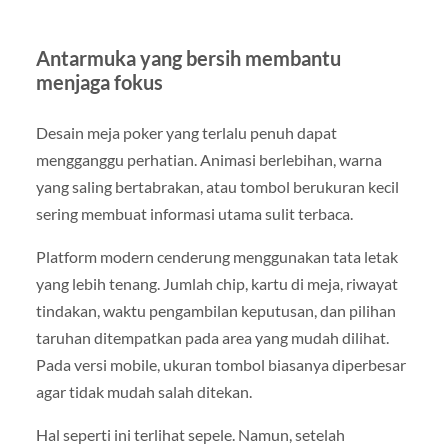
Antarmuka yang bersih membantu
menjaga fokus
Desain meja poker yang terlalu penuh dapat
mengganggu perhatian. Animasi berlebihan, warna
yang saling bertabrakan, atau tombol berukuran kecil
sering membuat informasi utama sulit terbaca.
Platform modern cenderung menggunakan tata letak
yang lebih tenang. Jumlah chip, kartu di meja, riwayat
tindakan, waktu pengambilan keputusan, dan pilihan
taruhan ditempatkan pada area yang mudah dilihat.
Pada versi mobile, ukuran tombol biasanya diperbesar
agar tidak mudah salah ditekan.
Hal seperti ini terlihat sepele. Namun, setelah