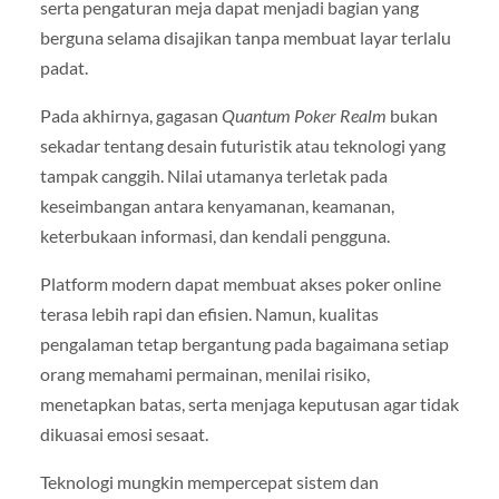
serta pengaturan meja dapat menjadi bagian yang
berguna selama disajikan tanpa membuat layar terlalu
padat.
Pada akhirnya, gagasan
Quantum Poker Realm
bukan
sekadar tentang desain futuristik atau teknologi yang
tampak canggih. Nilai utamanya terletak pada
keseimbangan antara kenyamanan, keamanan,
keterbukaan informasi, dan kendali pengguna.
Platform modern dapat membuat akses poker online
terasa lebih rapi dan efisien. Namun, kualitas
pengalaman tetap bergantung pada bagaimana setiap
orang memahami permainan, menilai risiko,
menetapkan batas, serta menjaga keputusan agar tidak
dikuasai emosi sesaat.
Teknologi mungkin mempercepat sistem dan