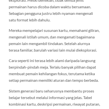
eksplorasi. Meski demikian, tidak semua jenis
permainan harus dicoba dalam waktu bersamaan.
Sebagian pengguna justru lebih nyaman mengenali
satu format lebih dahulu.
Mereka mempelajari susunan kartu, memahami giliran,
mengenali istilah umum, dan mengamati bagaimana
pemain lain mengambil tindakan. Setelah alurnya
terasa familiar, barulah variasi lain mulai dieksplorasi.
Cara seperti ini terasa lebih alami daripada langsung
berpindah-pindah meja. Terlalu banyak pilihan dapat
membuat pemain kehilangan fokus, terutama ketika
setiap permainan memiliki aturan dan tempo berbeda.
Sistem generasi baru seharusnya membantu proses
belajar tersebut melalui informasi yang jelas. Tabel
kombinasi kartu, deskripsi permainan, riwayat putaran,