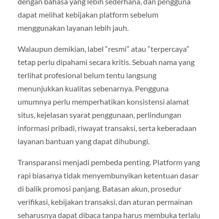
dengan bahasa yang lebih sederhana, dan pengguna
dapat melihat kebijakan platform sebelum
menggunakan layanan lebih jauh.
Walaupun demikian, label “resmi” atau “terpercaya”
tetap perlu dipahami secara kritis. Sebuah nama yang
terlihat profesional belum tentu langsung
menunjukkan kualitas sebenarnya. Pengguna
umumnya perlu memperhatikan konsistensi alamat
situs, kejelasan syarat penggunaan, perlindungan
informasi pribadi, riwayat transaksi, serta keberadaan
layanan bantuan yang dapat dihubungi.
Transparansi menjadi pembeda penting. Platform yang
rapi biasanya tidak menyembunyikan ketentuan dasar
di balik promosi panjang. Batasan akun, prosedur
verifikasi, kebijakan transaksi, dan aturan permainan
seharusnya dapat dibaca tanpa harus membuka terlalu