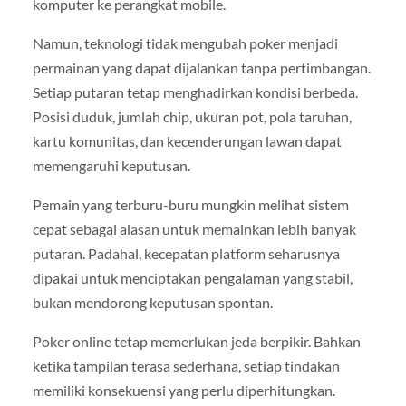
komputer ke perangkat mobile.
Namun, teknologi tidak mengubah poker menjadi
permainan yang dapat dijalankan tanpa pertimbangan.
Setiap putaran tetap menghadirkan kondisi berbeda.
Posisi duduk, jumlah chip, ukuran pot, pola taruhan,
kartu komunitas, dan kecenderungan lawan dapat
memengaruhi keputusan.
Pemain yang terburu-buru mungkin melihat sistem
cepat sebagai alasan untuk memainkan lebih banyak
putaran. Padahal, kecepatan platform seharusnya
dipakai untuk menciptakan pengalaman yang stabil,
bukan mendorong keputusan spontan.
Poker online tetap memerlukan jeda berpikir. Bahkan
ketika tampilan terasa sederhana, setiap tindakan
memiliki konsekuensi yang perlu diperhitungkan.