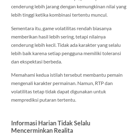
cenderung lebih jarang dengan kemungkinan nilai yang
lebih tinggi ketika kombinasi tertentu muncul.
Sementara itu, game volatilitas rendah biasanya
memberikan hasil lebih sering, tetapi nilainya
cenderung lebih kecil. Tidak ada karakter yang selalu
lebih baik karena setiap pengguna memiliki toleransi
dan ekspektasi berbeda.
Memahami kedua istilah tersebut membantu pemain
mengenali karakter permainan. Namun, RTP dan
volatilitas tetap tidak dapat digunakan untuk
memprediksi putaran tertentu.
Informasi Harian Tidak Selalu
Mencerminkan Realita