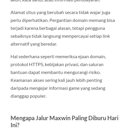
Alamat situs yang berubah secara tidak wajar juga
perlu diperhatikan. Pergantian domain memang bisa
terjadi karena berbagai alasan, tetapi pengguna
sebaiknya tidak langsung mempercayai setiap link
alternatif yang beredar.
Hal sederhana seperti memeriksa ejaan domain,
protokol HTTPS, kebijakan privasi, dan saluran
bantuan dapat membantu mengurangi risiko.
Keamanan akses sering kali jauh lebih penting
daripada mengejar informasi game yang sedang
dianggap populer.
Mengapa Jalur Maxwin Paling Diburu Hari
Ini?