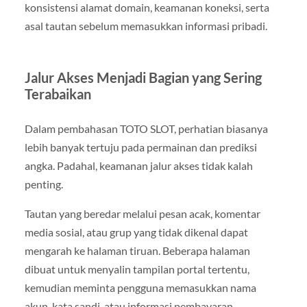
konsistensi alamat domain, keamanan koneksi, serta
asal tautan sebelum memasukkan informasi pribadi.
Jalur Akses Menjadi Bagian yang Sering
Terabaikan
Dalam pembahasan TOTO SLOT, perhatian biasanya
lebih banyak tertuju pada permainan dan prediksi
angka. Padahal, keamanan jalur akses tidak kalah
penting.
Tautan yang beredar melalui pesan acak, komentar
media sosial, atau grup yang tidak dikenal dapat
mengarah ke halaman tiruan. Beberapa halaman
dibuat untuk menyalin tampilan portal tertentu,
kemudian meminta pengguna memasukkan nama
akun, kata sandi, atau informasi pembayaran.