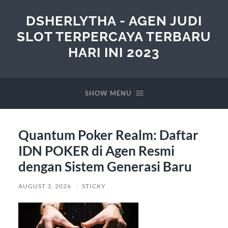
DSHERLYTHA - AGEN JUDI
SLOT TERPERCAYA TERBARU
HARI INI 2023
SHOW MENU
Quantum Poker Realm: Daftar
IDN POKER di Agen Resmi
dengan Sistem Generasi Baru
AUGUST 3, 2026
/
STICKY