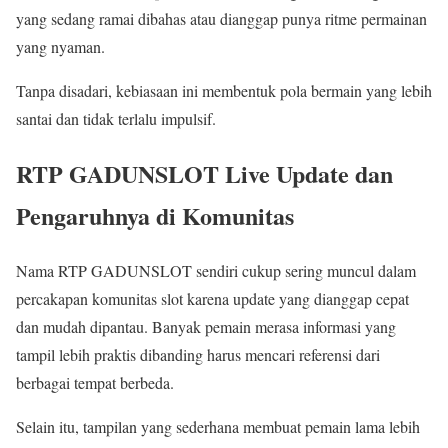
yang sedang ramai dibahas atau dianggap punya ritme permainan
yang nyaman.
Tanpa disadari, kebiasaan ini membentuk pola bermain yang lebih
santai dan tidak terlalu impulsif.
RTP GADUNSLOT Live Update dan
Pengaruhnya di Komunitas
Nama RTP GADUNSLOT sendiri cukup sering muncul dalam
percakapan komunitas slot karena update yang dianggap cepat
dan mudah dipantau. Banyak pemain merasa informasi yang
tampil lebih praktis dibanding harus mencari referensi dari
berbagai tempat berbeda.
Selain itu, tampilan yang sederhana membuat pemain lama lebih