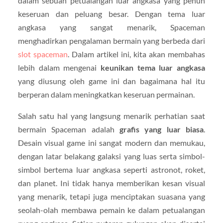
dalam sebuah petualangan luar angkasa yang penuh
keseruan dan peluang besar. Dengan tema luar
angkasa yang sangat menarik, Spaceman
menghadirkan pengalaman bermain yang berbeda dari
slot spaceman
. Dalam artikel ini, kita akan membahas
lebih dalam mengenai
keunikan tema luar angkasa
yang diusung oleh game ini dan bagaimana hal itu
berperan dalam meningkatkan keseruan permainan.
Salah satu hal yang langsung menarik perhatian saat
bermain Spaceman adalah
grafis yang luar biasa
.
Desain visual game ini sangat modern dan memukau,
dengan latar belakang galaksi yang luas serta simbol-
simbol bertema luar angkasa seperti astronot, roket,
dan planet. Ini tidak hanya memberikan kesan visual
yang menarik, tetapi juga menciptakan suasana yang
seolah-olah membawa pemain ke dalam petualangan