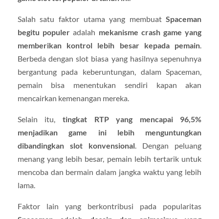
Salah satu faktor utama yang membuat
Spaceman
begitu populer
adalah
mekanisme crash game yang
memberikan kontrol lebih besar kepada pemain
.
Berbeda dengan slot biasa yang hasilnya sepenuhnya
bergantung pada keberuntungan, dalam Spaceman,
pemain bisa menentukan sendiri kapan akan
mencairkan kemenangan mereka.
Selain itu,
tingkat RTP yang mencapai 96,5%
menjadikan game ini lebih menguntungkan
dibandingkan slot konvensional
. Dengan peluang
menang yang lebih besar, pemain lebih tertarik untuk
mencoba dan bermain dalam jangka waktu yang lebih
lama.
Faktor lain yang berkontribusi pada popularitas