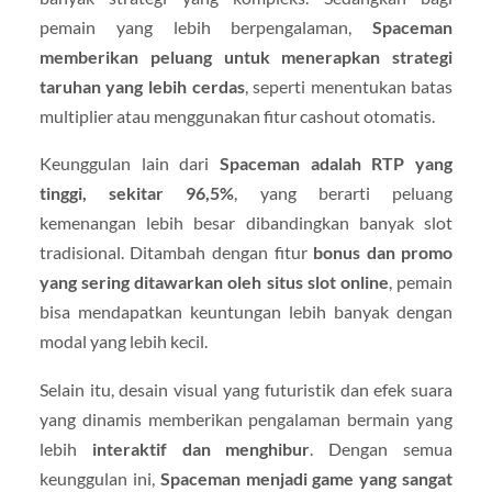
pemain yang lebih berpengalaman,
Spaceman
memberikan peluang untuk menerapkan strategi
taruhan yang lebih cerdas
, seperti menentukan batas
multiplier atau menggunakan fitur cashout otomatis.
Keunggulan lain dari
Spaceman adalah RTP yang
tinggi, sekitar 96,5%
, yang berarti peluang
kemenangan lebih besar dibandingkan banyak slot
tradisional. Ditambah dengan fitur
bonus dan promo
yang sering ditawarkan oleh situs slot online
, pemain
bisa mendapatkan keuntungan lebih banyak dengan
modal yang lebih kecil.
Selain itu, desain visual yang futuristik dan efek suara
yang dinamis memberikan pengalaman bermain yang
lebih
interaktif dan menghibur
. Dengan semua
keunggulan ini,
Spaceman menjadi game yang sangat