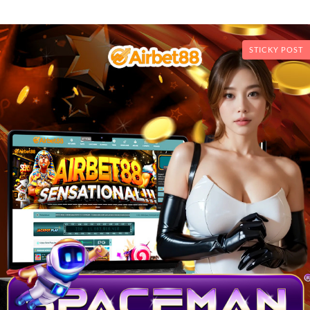
STICKY POST