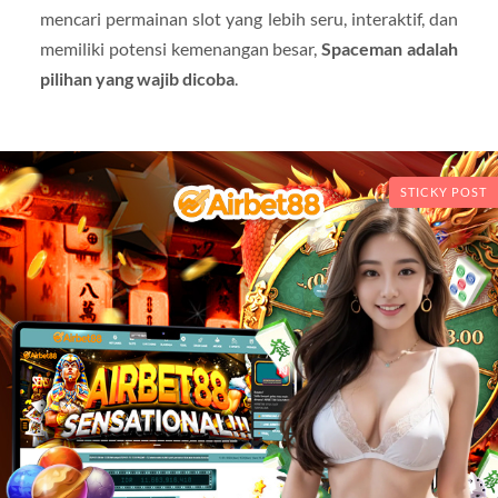
mencari permainan slot yang lebih seru, interaktif, dan
memiliki potensi kemenangan besar,
Spaceman adalah
pilihan yang wajib dicoba
.
STICKY POST