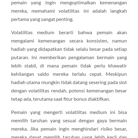
pemain yang ingin mengoptimalkan kemenangan
mereka, memahami volatilitas ini adalah langkah
pertama yang sangat penting.
Volatilitas medium berarti bahwa pemain akan
mengalami kemenangan secara konsisten, namun
hadiah yang didapatkan tidak selalu besar pada setiap
putaran. Ini memberikan pengalaman bermain yang
lebih stabil, di mana pemain tidak perlu khawatir
kehilangan saldo mereka terlalu cepat. Meskipun
hadiah utama mungkin tidak datang sesering pada slot
dengan volatilitas rendah, potensi kemenangan besar
tetap ada, terutama saat fitur bonus diaktifkan.
Pemain yang mengerti volatilitas medium ini bisa
memilih taruhan yang sesuai dengan gaya bermain
mereka. Jika pemain ingin menghindari risiko besar,
mereka dapat memilih taruhan yang lebih kecil dan