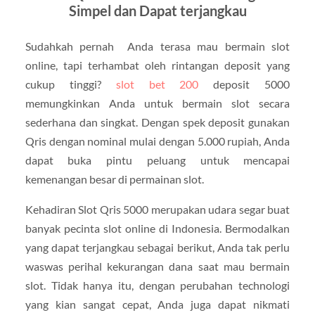
Simpel dan Dapat terjangkau
Sudahkah pernah Anda terasa mau bermain slot
online, tapi terhambat oleh rintangan deposit yang
cukup tinggi?
slot bet 200
deposit 5000
memungkinkan Anda untuk bermain slot secara
sederhana dan singkat. Dengan spek deposit gunakan
Qris dengan nominal mulai dengan 5.000 rupiah, Anda
dapat buka pintu peluang untuk mencapai
kemenangan besar di permainan slot.
Kehadiran Slot Qris 5000 merupakan udara segar buat
banyak pecinta slot online di Indonesia. Bermodalkan
yang dapat terjangkau sebagai berikut, Anda tak perlu
waswas perihal kekurangan dana saat mau bermain
slot. Tidak hanya itu, dengan perubahan technologi
yang kian sangat cepat, Anda juga dapat nikmati