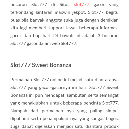
bocoran Slot777 di Situs
slot777
gacor yang
terkondang lantaran maxwin jekpot. Slot777 begitu
puas bila banyak anggota suka juga dengan demikian
kita lagi memberi support lewat beberapa informasi
gacor tiap-tiap hari. Di bawah ini adalah 3 bocoran
Slot777 gacor dalam web Slot777.
Slot777 Sweet Bonanza
Permainan Slot777 online ini mejadi satu diantaranya
Slot777 yang gacor-gacornya ini hari. Slot777 Sweet
Bonanza ini pun mendapati sambutan serta semangat
yang menakjubkan untuk beberapa pencinta Slot777.
Nampak dari permainan nya yang paling simpel
dipahami serta penampakan nya yang sangat bagus.
Juga dapat dijelaskan menjadi satu diantara produk