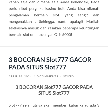
kapan saja dan dimana saja Anda kehendaki, tiada
perlu ribet pergi ke kasino fisik, Anda bisa nikmati
pengalaman bermain slot yang sengit dan
mengenakkan . Sehingga, nanti apalagi? Marilah
selekasnya masuk dan rasakan beberapa keuntungan
bermain slot online dengan Qris 5000!
3 BOCORAN Slot777 GACOR
PADA SITUS Slot777
APRIL 14, 2024
/
0 COMMENTS
/
STICKY
3 BOCORAN Slot777 GACOR PADA
SITUS Slot777
Slot777 selanjutnya akan memberi kabar kalau ada 3