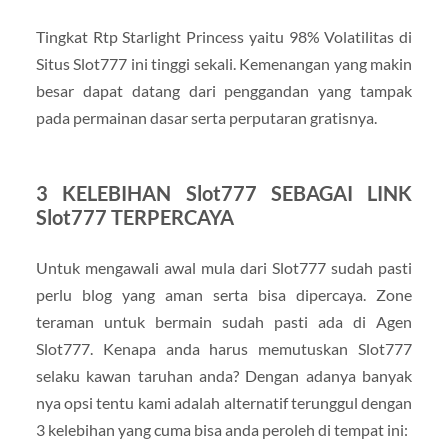
Tingkat Rtp Starlight Princess yaitu 98% Volatilitas di
Situs Slot777 ini tinggi sekali. Kemenangan yang makin
besar dapat datang dari penggandan yang tampak
pada permainan dasar serta perputaran gratisnya.
3 KELEBIHAN Slot777 SEBAGAI LINK
Slot777 TERPERCAYA
Untuk mengawali awal mula dari Slot777 sudah pasti
perlu blog yang aman serta bisa dipercaya. Zone
teraman untuk bermain sudah pasti ada di Agen
Slot777. Kenapa anda harus memutuskan Slot777
selaku kawan taruhan anda? Dengan adanya banyak
nya opsi tentu kami adalah alternatif terunggul dengan
3 kelebihan yang cuma bisa anda peroleh di tempat ini: