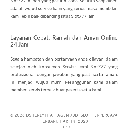
Slot777 ini hari yang patut di coba. Seluruh yang diberi
adalah wujud service kami yang serius maka membikin
kami lebih baik dibanding situs Slot777 lain.
Layanan Cepat, Ramah dan Aman Online
24 Jam
Segala hambatan dan pertanyaan anda dilayani dalam
sekejap oleh Konsumen Servisr kami Slot777 yang
professional, dengan jawaban yang pasti serta ramah.
Ini menjadi wujud murni kesungguhan kami dalam
memberi servis terbaik buat peserta setia kami.
© 2026
DSHERLYTHA – AGEN JUDI SLOT TERPERCAYA
TERBARU HARI INI 2023
—
UP ↑