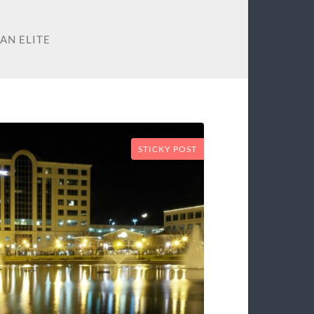
AN ELITE
STICKY POST