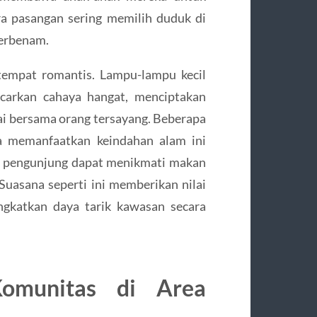
a pasangan sering memilih duduk di
terbenam.
tempat romantis. Lampu-lampu kecil
carkan cahaya hangat, menciptakan
tai bersama orang tersayang. Beberapa
a memanfaatkan keindahan alam ini
a pengunjung dapat menikmati makan
uasana seperti ini memberikan nilai
katkan daya tarik kawasan secara
Komunitas di Area