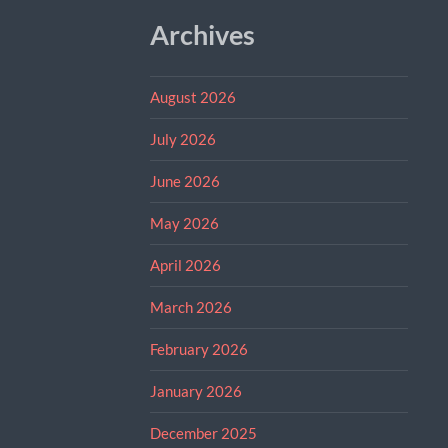
Archives
August 2026
July 2026
June 2026
May 2026
April 2026
March 2026
February 2026
January 2026
December 2025