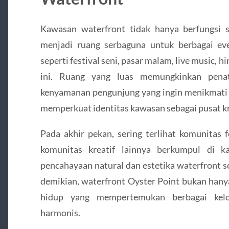
Kawasan waterfront tidak hanya berfungsi se
menjadi ruang serbaguna untuk berbagai ev
seperti festival seni, pasar malam, live music, h
ini. Ruang yang luas memungkinkan pena
kenyamanan pengunjung yang ingin menikmati s
memperkuat identitas kawasan sebagai pusat krea
Pada akhir pekan, sering terlihat komunitas f
komunitas kreatif lainnya berkumpul di 
pencahayaan natural dan estetika waterfront s
demikian, waterfront Oyster Point bukan hanya
hidup yang mempertemukan berbagai kel
harmonis.