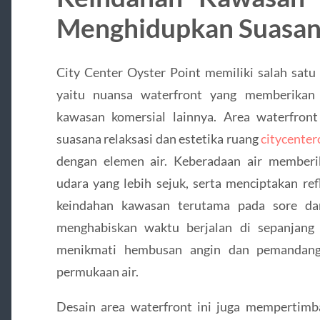
Menghidupkan Suasan
City Center Oyster Point memiliki salah satu
yaitu nuansa waterfront yang memberikan
kawasan komersial lainnya. Area waterfron
suasana relaksasi dan estetika ruang
citycente
dengan elemen air. Keberadaan air memberi
udara yang lebih sejuk, serta menciptakan re
keindahan kawasan terutama pada sore da
menghabiskan waktu berjalan di sepanjang 
menikmati hembusan angin dan pemandang
permukaan air.
Desain area waterfront ini juga mempertimb