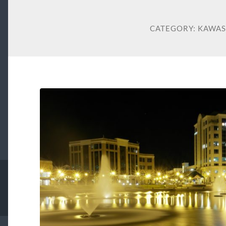
CATEGORY:
KAWAS