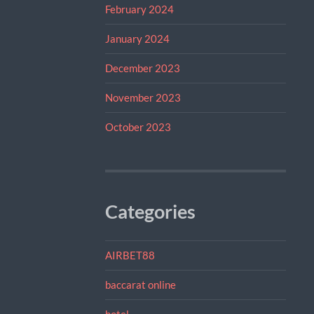
February 2024
January 2024
December 2023
November 2023
October 2023
Categories
AIRBET88
baccarat online
hotel