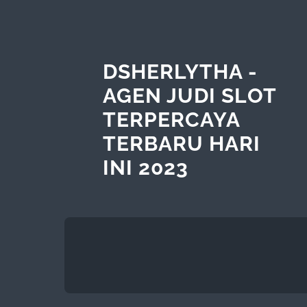
DSHERLYTHA -
AGEN JUDI SLOT
TERPERCAYA
TERBARU HARI
INI 2023