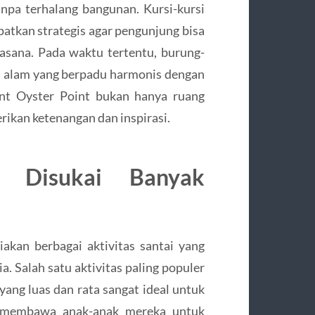
pa terhalang bangunan. Kursi-kursi
mpatkan strategis agar pengunjung bisa
uasana. Pada waktu tertentu, burung-
a alam yang berpadu harmonis dengan
ont Oyster Point bukan hanya ruang
rikan ketenangan dan inspirasi.
g Disukai Banyak
akan berbagai aktivitas santai yang
a. Salah satu aktivitas paling populer
 yang luas dan rata sangat ideal untuk
ang membawa anak-anak mereka untuk