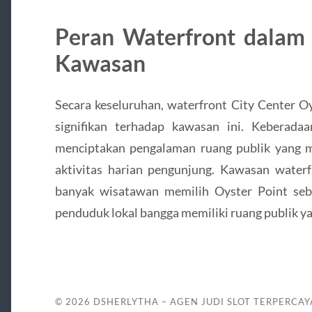
Peran Waterfront dalam
Kawasan
Secara keseluruhan, waterfront City Center O
signifikan terhadap kawasan ini. Keberadaa
menciptakan pengalaman ruang publik yang 
aktivitas harian pengunjung. Kawasan water
banyak wisatawan memilih Oyster Point seb
penduduk lokal bangga memiliki ruang publik ya
© 2026
DSHERLYTHA – AGEN JUDI SLOT TERPERCAY