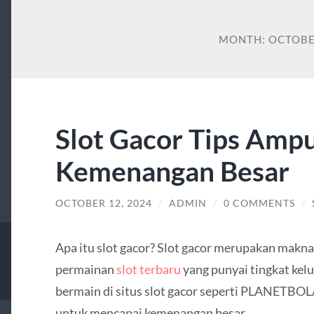
MONTH:
OCTOBE
Slot Gacor Tips Amp
Kemenangan Besar
OCTOBER 12, 2024
/
ADMIN
/
0 COMMENTS
/
Apa itu slot gacor? Slot gacor merupakan makn
permainan
slot terbaru
yang punyai tingkat kelu
bermain di situs slot gacor seperti PLANETBOL
untuk mencapai kemenangan besar.