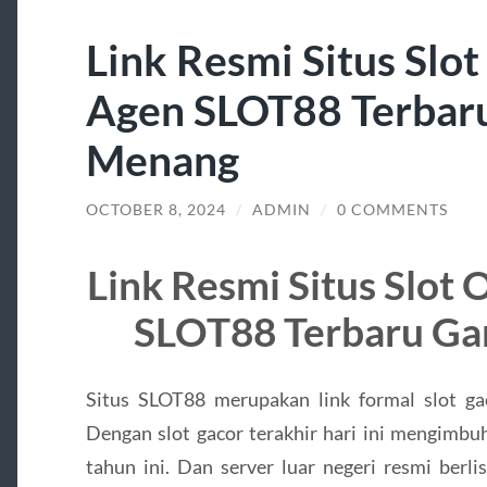
Link Resmi Situs Slo
Agen SLOT88 Terbar
Menang
OCTOBER 8, 2024
/
ADMIN
/
0 COMMENTS
Link Resmi Situs Slot
SLOT88 Terbaru G
Situs SLOT88 merupakan link formal slot 
Dengan slot gacor terakhir hari ini mengimbu
tahun ini. Dan server luar negeri resmi berlis