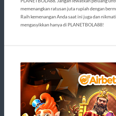
PLANETBOLA88. Jangan lewatkan peluang unt
memenangkan ratusan juta rupiah dengan bermai
Raih kemenangan Anda saat ini juga dan nikma
mengasyikkan hanya di PLANETBOLA88!