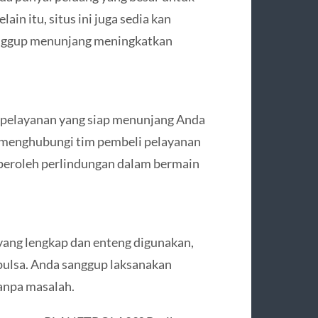
n itu, situs ini juga sedia kan
nggup menunjang meningkatkan
pelayanan yang siap menunjang Anda
p menghubungi tim pembeli pelayanan
mperoleh perlindungan dalam bermain
yang lengkap dan enteng digunakan,
a pulsa. Anda sanggup laksanakan
anpa masalah.