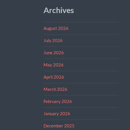
Archives
August 2026
July 2026
June 2026
May 2026
April 2026
March 2026
February 2026
January 2026
December 2025