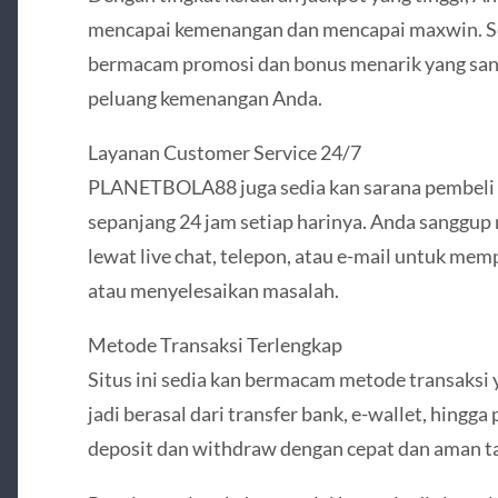
mencapai kemenangan dan mencapai maxwin. Selai
bermacam promosi dan bonus menarik yang sa
peluang kemenangan Anda.
Layanan Customer Service 24/7
PLANETBOLA88 juga sedia kan sarana pembeli 
sepanjang 24 jam setiap harinya. Anda sanggu
lewat live chat, telepon, atau e-mail untuk me
atau menyelesaikan masalah.
Metode Transaksi Terlengkap
Situs ini sedia kan bermacam metode transaksi 
jadi berasal dari transfer bank, e-wallet, hingg
deposit dan withdraw dengan cepat dan aman t