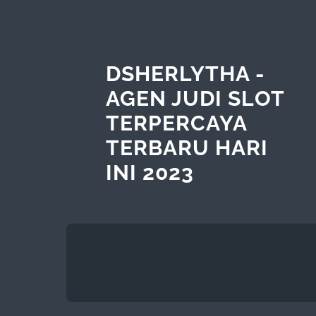
DSHERLYTHA -
AGEN JUDI SLOT
TERPERCAYA
TERBARU HARI
INI 2023