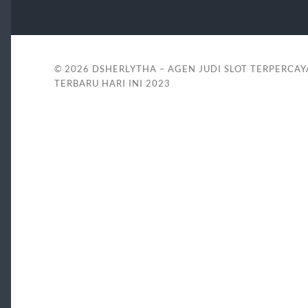
© 2026
DSHERLYTHA – AGEN JUDI SLOT TERPERCAY
TERBARU HARI INI 2023