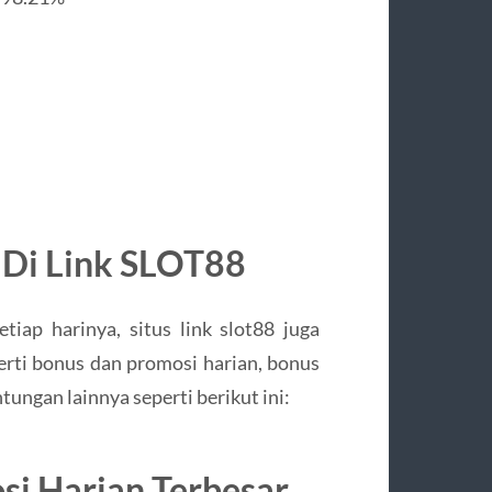
 Di Link SLOT88
iap harinya, situs link slot88 juga
rti bonus dan promosi harian, bonus
ungan lainnya seperti berikut ini:
si Harian Terbesar