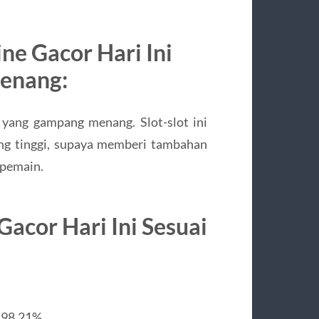
ne Gacor Hari Ini
enang:
ni yang gampang menang. Slot-slot ini
ang tinggi, supaya memberi tambahan
 pemain.
acor Hari Ini Sesuai
P 98.21%