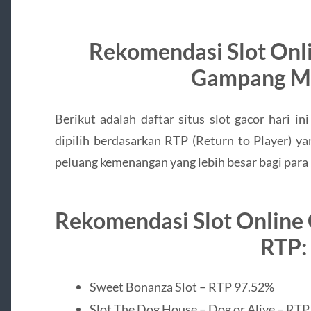
Rekomendasi Slot Onli
Gampang M
Berikut adalah daftar situs slot gacor hari i
dipilih berdasarkan RTP (Return to Player) y
peluang kemenangan yang lebih besar bagi para
Rekomendasi Slot Online G
RTP:
Sweet Bonanza Slot – RTP 97.52%
Slot The Dog House – Dog or Alive – RT