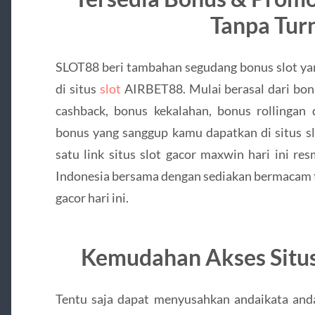
Tanpa Tur
SLOT88 beri tambahan segudang bonus slot ya
di situs
slot
AIRBET88. Mulai berasal dari bo
cashback, bonus kekalahan, bonus rollingan
bonus yang sanggup kamu dapatkan di situs slo
satu link situs slot gacor maxwin hari ini res
Indonesia bersama dengan sediakan bermacam t
gacor hari ini.
Kemudahan Akses Situs 
Tentu saja dapat menyusahkan andaikata and