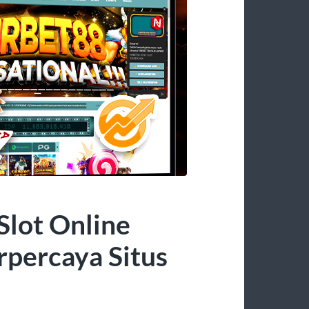
Slot Online
rpercaya Situs