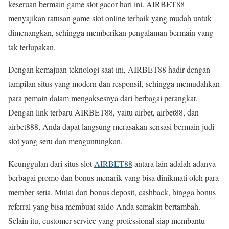
keseruan bermain game slot gacor hari ini. AIRBET88
menyajikan ratusan game slot online terbaik yang mudah untuk
dimenangkan, sehingga memberikan pengalaman bermain yang
tak terlupakan.
Dengan kemajuan teknologi saat ini, AIRBET88 hadir dengan
tampilan situs yang modern dan responsif, sehingga memudahkan
para pemain dalam mengaksesnya dari berbagai perangkat.
Dengan link terbaru AIRBET88, yaitu airbet, airbet88, dan
airbet888, Anda dapat langsung merasakan sensasi bermain judi
slot yang seru dan menguntungkan.
Keunggulan dari situs slot
AIRBET88
antara lain adalah adanya
berbagai promo dan bonus menarik yang bisa dinikmati oleh para
member setia. Mulai dari bonus deposit, cashback, hingga bonus
referral yang bisa membuat saldo Anda semakin bertambah.
Selain itu, customer service yang professional siap membantu