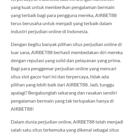
yang kuat untuk memberikan pengalaman bermain
yang terbaik bagi para pengguna mereka, AIRBET88
terus berusaha untuk menjadi yang terbaik dalam
industri perjudian online di Indonesia.
Dengan begitu banyak pilihan situs perjudian online di
luar sana, AIRBET88 berhasil membedakan diri mereka
dengan reputasi yang solid dan pelayanan yang prima.
Bagi para penggemar perjudian online yang mencari
situs slot gacor hari ini dan terpercaya, tidak ada
pilihan yang lebih baik dari AIRBET88. Jadi, tunggu
apalagi? Bergabunglah sekarang dan rasakan sendiri
pengalaman bermain yang tak terlupakan hanya di
AIRBET88!
Dalam dunia perjudian online, AIRBET88 telah menjadi
salah satu situs terkemuka yang dikenal sebagai situs