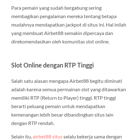
Para pemain yang sudah bergabung sering
membagikan pengalaman mereka tentang betapa
mudahnya mendapatkan jackpot di situs ini. Hal inilah
yang membuat Airbet88 semakin dipercaya dan
direkomendasikan oleh komunitas slot online.
Slot Online dengan RTP Tinggi
Salah satu alasan mengapa Airbet88 begitu diminati
adalah karena semua permainan slot yang ditawarkan
memiliki RTP (Return to Player) tinggi. RTP tinggi
berarti peluang pemain untuk mendapatkan
kemenangan lebih besar dibandingkan situs lain
dengan RTP rendah.
Selain itu,
airbet88 situs
selalu bekerja sama dengan