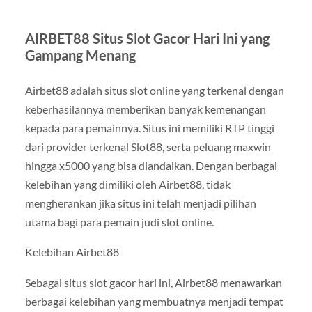
AIRBET88 Situs Slot Gacor Hari Ini yang
Gampang Menang
Airbet88 adalah situs slot online yang terkenal dengan
keberhasilannya memberikan banyak kemenangan
kepada para pemainnya. Situs ini memiliki RTP tinggi
dari provider terkenal Slot88, serta peluang maxwin
hingga x5000 yang bisa diandalkan. Dengan berbagai
kelebihan yang dimiliki oleh Airbet88, tidak
mengherankan jika situs ini telah menjadi pilihan
utama bagi para pemain judi slot online.
Kelebihan Airbet88
Sebagai situs slot gacor hari ini, Airbet88 menawarkan
berbagai kelebihan yang membuatnya menjadi tempat