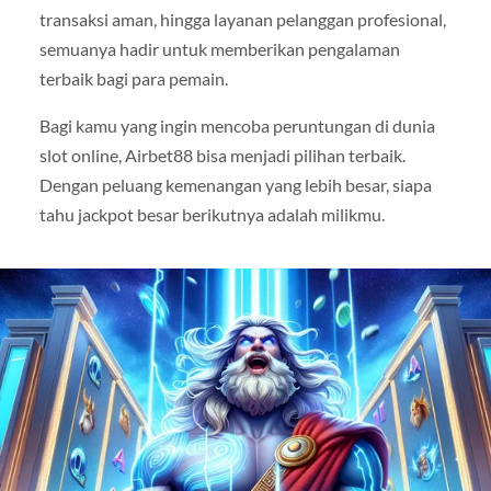
transaksi aman, hingga layanan pelanggan profesional,
semuanya hadir untuk memberikan pengalaman
terbaik bagi para pemain.
Bagi kamu yang ingin mencoba peruntungan di dunia
slot online, Airbet88 bisa menjadi pilihan terbaik.
Dengan peluang kemenangan yang lebih besar, siapa
tahu jackpot besar berikutnya adalah milikmu.