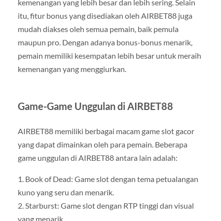
kemenangan yang lebih besar dan lebih sering. Selain
itu, fitur bonus yang disediakan oleh AIRBET88 juga
mudah diakses oleh semua pemain, baik pemula
maupun pro. Dengan adanya bonus-bonus menarik,
pemain memiliki kesempatan lebih besar untuk meraih
kemenangan yang menggiurkan.
Game-Game Unggulan di AIRBET88
AIRBET88 memiliki berbagai macam game slot gacor
yang dapat dimainkan oleh para pemain. Beberapa
game unggulan di AIRBET88 antara lain adalah:
1. Book of Dead: Game slot dengan tema petualangan
kuno yang seru dan menarik.
2. Starburst: Game slot dengan RTP tinggi dan visual
yang menarik.