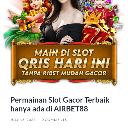
Permainan Slot Gacor Terbaik
hanya ada di AIRBET88
JULY 16, 2025
/
0 COMMENTS