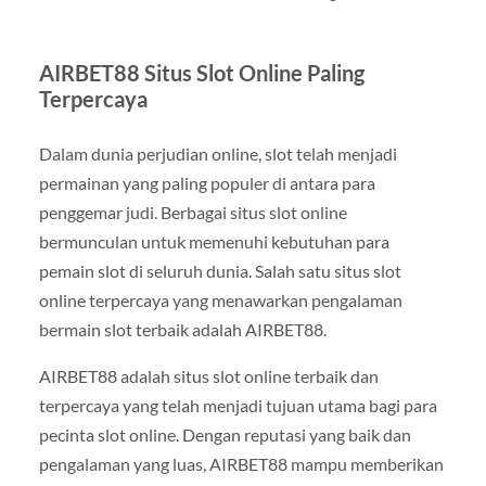
AIRBET88 Situs Slot Online Paling
Terpercaya
Dalam dunia perjudian online, slot telah menjadi
permainan yang paling populer di antara para
penggemar judi. Berbagai situs slot online
bermunculan untuk memenuhi kebutuhan para
pemain slot di seluruh dunia. Salah satu situs slot
online terpercaya yang menawarkan pengalaman
bermain slot terbaik adalah AIRBET88.
AIRBET88 adalah situs slot online terbaik dan
terpercaya yang telah menjadi tujuan utama bagi para
pecinta slot online. Dengan reputasi yang baik dan
pengalaman yang luas, AIRBET88 mampu memberikan