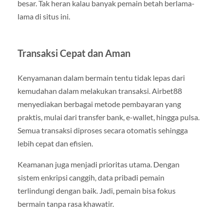
besar. Tak heran kalau banyak pemain betah berlama-
lama di situs ini.
Transaksi Cepat dan Aman
Kenyamanan dalam bermain tentu tidak lepas dari
kemudahan dalam melakukan transaksi. Airbet88
menyediakan berbagai metode pembayaran yang
praktis, mulai dari transfer bank, e-wallet, hingga pulsa.
Semua transaksi diproses secara otomatis sehingga
lebih cepat dan efisien.
Keamanan juga menjadi prioritas utama. Dengan
sistem enkripsi canggih, data pribadi pemain
terlindungi dengan baik. Jadi, pemain bisa fokus
bermain tanpa rasa khawatir.