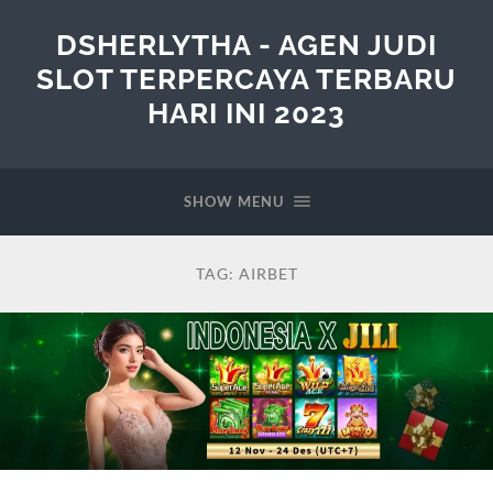
DSHERLYTHA - AGEN JUDI
SLOT TERPERCAYA TERBARU
HARI INI 2023
SHOW MENU
TAG:
AIRBET