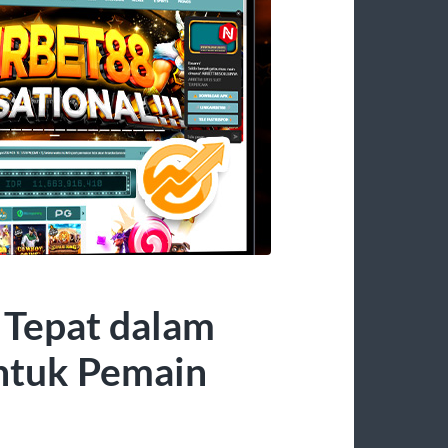
 Tepat dalam
untuk Pemain