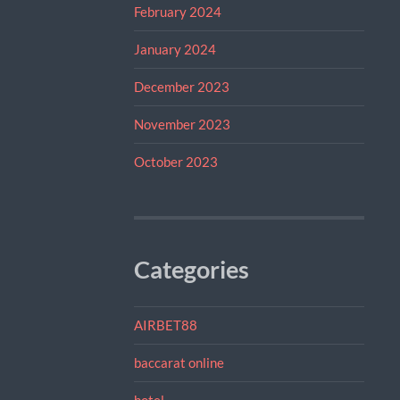
February 2024
January 2024
December 2023
November 2023
October 2023
Categories
AIRBET88
baccarat online
hotel