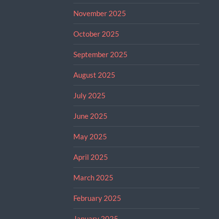
November 2025
October 2025
September 2025
August 2025
July 2025
June 2025
May 2025
April 2025
March 2025
February 2025
January 2025