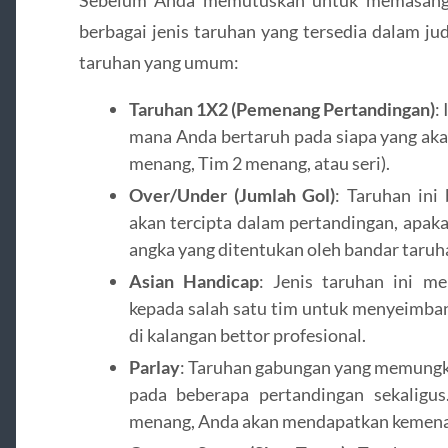
Sebelum Anda memutuskan untuk memasang 
berbagai jenis taruhan yang tersedia dalam jud
taruhan yang umum:
Taruhan 1X2 (Pemenang Pertandingan)
:
mana Anda bertaruh pada siapa yang ak
menang, Tim 2 menang, atau seri).
Over/Under (Jumlah Gol)
: Taruhan ini
akan tercipta dalam pertandingan, apakah
angka yang ditentukan oleh bandar taruh
Asian Handicap
: Jenis taruhan ini m
kepada salah satu tim untuk menyeimban
di kalangan bettor profesional.
Parlay
: Taruhan gabungan yang memung
pada beberapa pertandingan sekaligus
menang, Anda akan mendapatkan kemenan