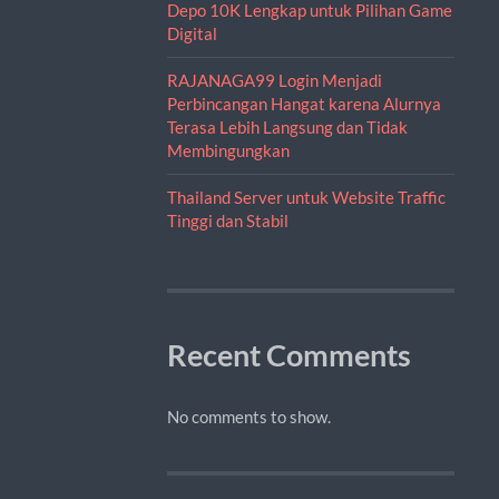
Depo 10K Lengkap untuk Pilihan Game
Digital
RAJANAGA99 Login Menjadi
Perbincangan Hangat karena Alurnya
Terasa Lebih Langsung dan Tidak
Membingungkan
Thailand Server untuk Website Traffic
Tinggi dan Stabil
Recent Comments
No comments to show.