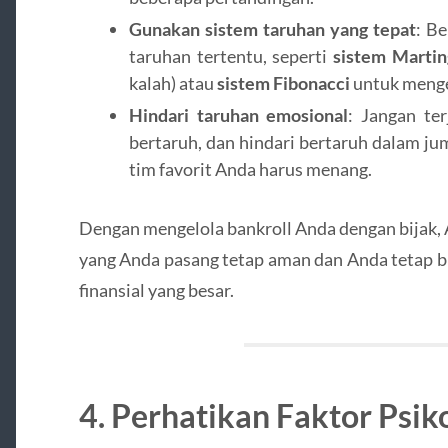
Gunakan sistem taruhan yang tepat
: B
taruhan tertentu, seperti
sistem Martin
kalah) atau
sistem Fibonacci
untuk menge
Hindari taruhan emosional
: Jangan te
bertaruh, dan hindari bertaruh dalam j
tim favorit Anda harus menang.
Dengan mengelola bankroll Anda dengan bijak,
yang Anda pasang tetap aman dan Anda tetap b
finansial yang besar.
4. Perhatikan Faktor Psik