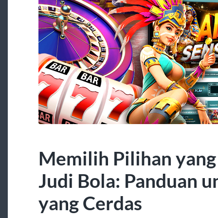
Memilih Pilihan yang
Judi Bola: Panduan 
yang Cerdas