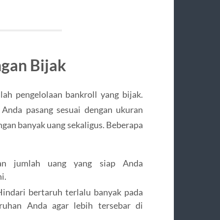
ngan Bijak
lah pengelolaan bankroll yang bijak.
 Anda pasang sesuai dengan ukuran
langan banyak uang sekaligus. Beberapa
an jumlah uang yang siap Anda
i.
Hindari bertaruh terlalu banyak pada
aruhan Anda agar lebih tersebar di