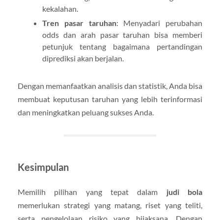
kekalahan.
Tren pasar taruhan
: Menyadari perubahan
odds dan arah pasar taruhan bisa memberi
petunjuk tentang bagaimana pertandingan
diprediksi akan berjalan.
Dengan memanfaatkan analisis dan statistik, Anda bisa
membuat keputusan taruhan yang lebih terinformasi
dan meningkatkan peluang sukses Anda.
Kesimpulan
Memilih pilihan yang tepat dalam
judi bola
memerlukan strategi yang matang, riset yang teliti,
serta pengelolaan risiko yang bijaksana. Dengan