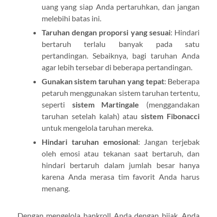
uang yang siap Anda pertaruhkan, dan jangan
melebihi batas ini.
Taruhan dengan proporsi yang sesuai
: Hindari
bertaruh terlalu banyak pada satu
pertandingan. Sebaiknya, bagi taruhan Anda
agar lebih tersebar di beberapa pertandingan.
Gunakan sistem taruhan yang tepat
: Beberapa
petaruh menggunakan sistem taruhan tertentu,
seperti
sistem Martingale
(menggandakan
taruhan setelah kalah) atau
sistem Fibonacci
untuk mengelola taruhan mereka.
Hindari taruhan emosional
: Jangan terjebak
oleh emosi atau tekanan saat bertaruh, dan
hindari bertaruh dalam jumlah besar hanya
karena Anda merasa tim favorit Anda harus
menang.
Dengan mengelola bankroll Anda dengan bijak, Anda