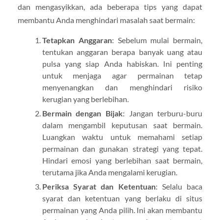
dan mengasyikkan, ada beberapa tips yang dapat
membantu Anda menghindari masalah saat bermain:
Tetapkan Anggaran
: Sebelum mulai bermain,
tentukan anggaran berapa banyak uang atau
pulsa yang siap Anda habiskan. Ini penting
untuk menjaga agar permainan tetap
menyenangkan dan menghindari risiko
kerugian yang berlebihan.
Bermain dengan Bijak
: Jangan terburu-buru
dalam mengambil keputusan saat bermain.
Luangkan waktu untuk memahami setiap
permainan dan gunakan strategi yang tepat.
Hindari emosi yang berlebihan saat bermain,
terutama jika Anda mengalami kerugian.
Periksa Syarat dan Ketentuan
: Selalu baca
syarat dan ketentuan yang berlaku di situs
permainan yang Anda pilih. Ini akan membantu