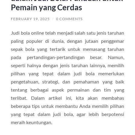
Pemain yang Cerdas
FEBRUARY 19, 2025
/
0 COMMENTS
Judi bola online telah menjadi salah satu jenis taruhan
paling populer di dunia, dengan jutaan penggemar
sepak bola yang tertarik untuk memasang taruhan
pada pertandingan-pertandingan besar. Namun,
seperti halnya dengan jenis taruhan lainnya, memilih
pilihan yang tepat dalam judi bola memerlukan
pengetahuan, strategi, dan pemahaman yang baik
tentang berbagai aspek permainan dan tim yang
terlibat. Dalam artikel ini, kita akan membahas
beberapa tips untuk membantu Anda memilih pilihan
yang tepat dalam judi bola, agar lebih berpotensi
meraih keuntungan.