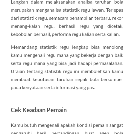
Langkah dalam melaksanakan analisa taruhan bola
merupakan menganalisa statistik regu lawan. Terlepas
dari statistik regu, semacam penampilan terbaru, rekor
menang-kalah regu, berhasil regu yang dicetak,
kebobolan berhasil, performa regu kalian serta kalian.
Memandang statistik regu lengkap bisa menolong
kamu mengenali regu mana yang bekerja dengan baik
serta regu mana yang bisa jadi hadapi permasalahan.
Uraian tentang statistik regu ini membolehkan kamu
membuat keputusan taruhan sepak bola bersumber
pada kenyataan serta informasi yang pas.
Cek Keadaan Pemain
Kamu butuh mengenali apakah kondisi pemain sangat
pengaruhi hasil pertandingan buat agen bola