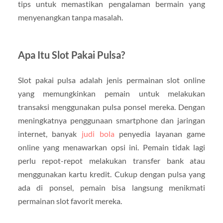
tips untuk memastikan pengalaman bermain yang
menyenangkan tanpa masalah.
Apa Itu Slot Pakai Pulsa?
Slot pakai pulsa adalah jenis permainan slot online
yang memungkinkan pemain untuk melakukan
transaksi menggunakan pulsa ponsel mereka. Dengan
meningkatnya penggunaan smartphone dan jaringan
internet, banyak
judi bola
penyedia layanan game
online yang menawarkan opsi ini. Pemain tidak lagi
perlu repot-repot melakukan transfer bank atau
menggunakan kartu kredit. Cukup dengan pulsa yang
ada di ponsel, pemain bisa langsung menikmati
permainan slot favorit mereka.