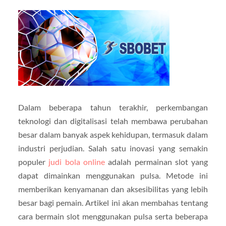
Dalam beberapa tahun terakhir, perkembangan
teknologi dan digitalisasi telah membawa perubahan
besar dalam banyak aspek kehidupan, termasuk dalam
industri perjudian. Salah satu inovasi yang semakin
populer
judi bola online
adalah permainan slot yang
dapat dimainkan menggunakan pulsa. Metode ini
memberikan kenyamanan dan aksesibilitas yang lebih
besar bagi pemain. Artikel ini akan membahas tentang
cara bermain slot menggunakan pulsa serta beberapa