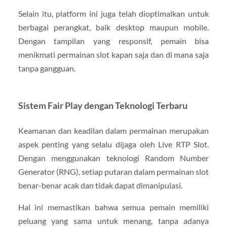
Selain itu, platform ini juga telah dioptimalkan untuk
berbagai perangkat, baik desktop maupun mobile.
Dengan tampilan yang responsif, pemain bisa
menikmati permainan slot kapan saja dan di mana saja
tanpa gangguan.
Sistem Fair Play dengan Teknologi Terbaru
Keamanan dan keadilan dalam permainan merupakan
aspek penting yang selalu dijaga oleh Live RTP Slot.
Dengan menggunakan teknologi Random Number
Generator (RNG), setiap putaran dalam permainan slot
benar-benar acak dan tidak dapat dimanipulasi.
Hal ini memastikan bahwa semua pemain memiliki
peluang yang sama untuk menang, tanpa adanya