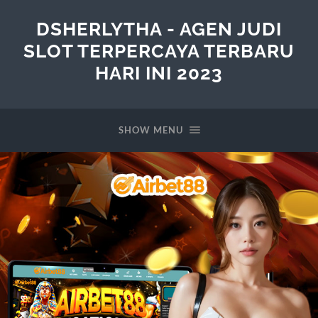
DSHERLYTHA - AGEN JUDI
SLOT TERPERCAYA TERBARU
HARI INI 2023
SHOW MENU