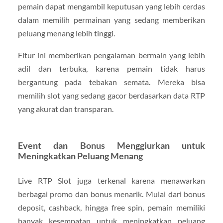
pemain dapat mengambil keputusan yang lebih cerdas
dalam memilih permainan yang sedang memberikan
peluang menang lebih tinggi.
Fitur ini memberikan pengalaman bermain yang lebih
adil dan terbuka, karena pemain tidak harus
bergantung pada tebakan semata. Mereka bisa
memilih slot yang sedang gacor berdasarkan data RTP
yang akurat dan transparan.
Event dan Bonus Menggiurkan untuk
Meningkatkan Peluang Menang
Live RTP Slot juga terkenal karena menawarkan
berbagai promo dan bonus menarik. Mulai dari bonus
deposit, cashback, hingga free spin, pemain memiliki
banyak kesempatan untuk meningkatkan peluang