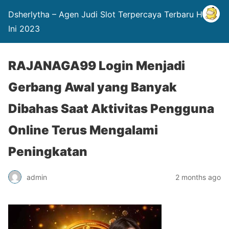
Dsherlytha – Agen Judi Slot Terpercaya Terbaru Hari
Ini 2023
RAJANAGA99 Login Menjadi
Gerbang Awal yang Banyak
Dibahas Saat Aktivitas Pengguna
Online Terus Mengalami
Peningkatan
admin
2 months ago