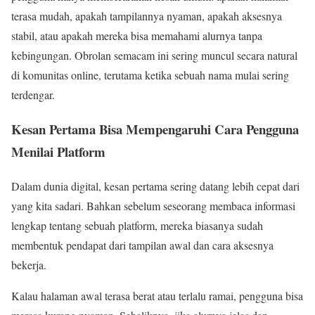
terasa mudah, apakah tampilannya nyaman, apakah aksesnya
stabil, atau apakah mereka bisa memahami alurnya tanpa
kebingungan. Obrolan semacam ini sering muncul secara natural
di komunitas online, terutama ketika sebuah nama mulai sering
terdengar.
Kesan Pertama Bisa Mempengaruhi Cara Pengguna
Menilai Platform
Dalam dunia digital, kesan pertama sering datang lebih cepat dari
yang kita sadari. Bahkan sebelum seseorang membaca informasi
lengkap tentang sebuah platform, mereka biasanya sudah
membentuk pendapat dari tampilan awal dan cara aksesnya
bekerja.
Kalau halaman awal terasa berat atau terlalu ramai, pengguna bisa