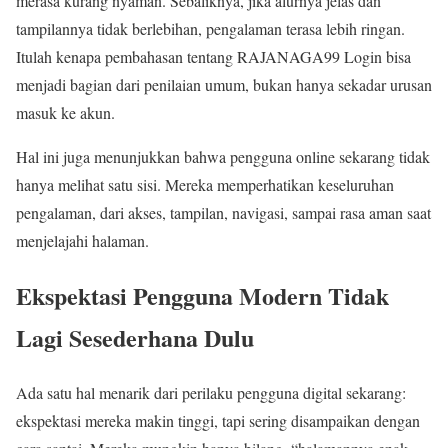
merasa kurang nyaman. Sebaliknya, jika alurnya jelas dan
tampilannya tidak berlebihan, pengalaman terasa lebih ringan.
Itulah kenapa pembahasan tentang RAJANAGA99 Login bisa
menjadi bagian dari penilaian umum, bukan hanya sekadar urusan
masuk ke akun.
Hal ini juga menunjukkan bahwa pengguna online sekarang tidak
hanya melihat satu sisi. Mereka memperhatikan keseluruhan
pengalaman, dari akses, tampilan, navigasi, sampai rasa aman saat
menjelajahi halaman.
Ekspektasi Pengguna Modern Tidak
Lagi Sesederhana Dulu
Ada satu hal menarik dari perilaku pengguna digital sekarang:
ekspektasi mereka makin tinggi, tapi sering disampaikan dengan