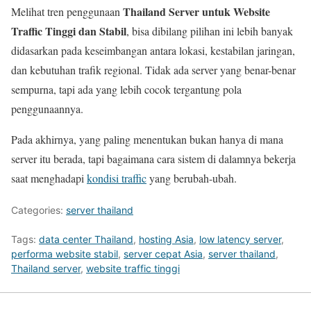
Thailand Server untuk Website
Melihat tren penggunaan
Traffic Tinggi dan Stabil
, bisa dibilang pilihan ini lebih banyak
didasarkan pada keseimbangan antara lokasi, kestabilan jaringan,
dan kebutuhan trafik regional. Tidak ada server yang benar-benar
sempurna, tapi ada yang lebih cocok tergantung pola
penggunaannya.
Pada akhirnya, yang paling menentukan bukan hanya di mana
server itu berada, tapi bagaimana cara sistem di dalamnya bekerja
saat menghadapi
kondisi traffic
yang berubah-ubah.
Categories:
server thailand
Tags:
data center Thailand
,
hosting Asia
,
low latency server
,
performa website stabil
,
server cepat Asia
,
server thailand
,
Thailand server
,
website traffic tinggi