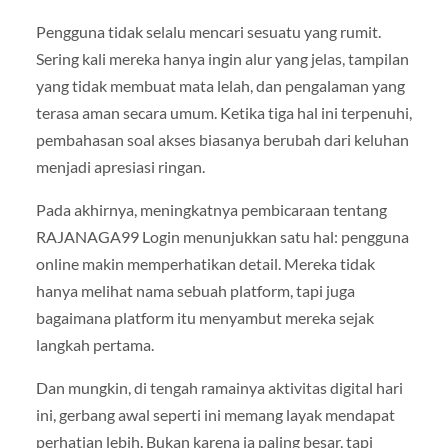
Pengguna tidak selalu mencari sesuatu yang rumit.
Sering kali mereka hanya ingin alur yang jelas, tampilan
yang tidak membuat mata lelah, dan pengalaman yang
terasa aman secara umum. Ketika tiga hal ini terpenuhi,
pembahasan soal akses biasanya berubah dari keluhan
menjadi apresiasi ringan.
Pada akhirnya, meningkatnya pembicaraan tentang
RAJANAGA99 Login menunjukkan satu hal: pengguna
online makin memperhatikan detail. Mereka tidak
hanya melihat nama sebuah platform, tapi juga
bagaimana platform itu menyambut mereka sejak
langkah pertama.
Dan mungkin, di tengah ramainya aktivitas digital hari
ini, gerbang awal seperti ini memang layak mendapat
perhatian lebih. Bukan karena ia paling besar, tapi