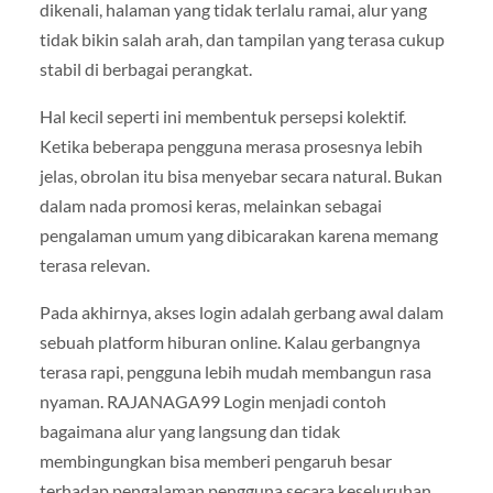
dikenali, halaman yang tidak terlalu ramai, alur yang
tidak bikin salah arah, dan tampilan yang terasa cukup
stabil di berbagai perangkat.
Hal kecil seperti ini membentuk persepsi kolektif.
Ketika beberapa pengguna merasa prosesnya lebih
jelas, obrolan itu bisa menyebar secara natural. Bukan
dalam nada promosi keras, melainkan sebagai
pengalaman umum yang dibicarakan karena memang
terasa relevan.
Pada akhirnya, akses login adalah gerbang awal dalam
sebuah platform hiburan online. Kalau gerbangnya
terasa rapi, pengguna lebih mudah membangun rasa
nyaman. RAJANAGA99 Login menjadi contoh
bagaimana alur yang langsung dan tidak
membingungkan bisa memberi pengaruh besar
terhadap pengalaman pengguna secara keseluruhan.