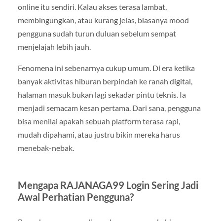
online itu sendiri. Kalau akses terasa lambat,
membingungkan, atau kurang jelas, biasanya mood
pengguna sudah turun duluan sebelum sempat
menjelajah lebih jauh.
Fenomena ini sebenarnya cukup umum. Di era ketika
banyak aktivitas hiburan berpindah ke ranah digital,
halaman masuk bukan lagi sekadar pintu teknis. Ia
menjadi semacam kesan pertama. Dari sana, pengguna
bisa menilai apakah sebuah platform terasa rapi,
mudah dipahami, atau justru bikin mereka harus
menebak-nebak.
Mengapa RAJANAGA99 Login Sering Jadi
Awal Perhatian Pengguna?