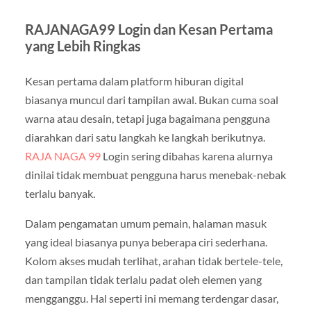
RAJANAGA99 Login dan Kesan Pertama
yang Lebih Ringkas
Kesan pertama dalam platform hiburan digital
biasanya muncul dari tampilan awal. Bukan cuma soal
warna atau desain, tetapi juga bagaimana pengguna
diarahkan dari satu langkah ke langkah berikutnya.
RAJA NAGA 99
Login sering dibahas karena alurnya
dinilai tidak membuat pengguna harus menebak-nebak
terlalu banyak.
Dalam pengamatan umum pemain, halaman masuk
yang ideal biasanya punya beberapa ciri sederhana.
Kolom akses mudah terlihat, arahan tidak bertele-tele,
dan tampilan tidak terlalu padat oleh elemen yang
mengganggu. Hal seperti ini memang terdengar dasar,