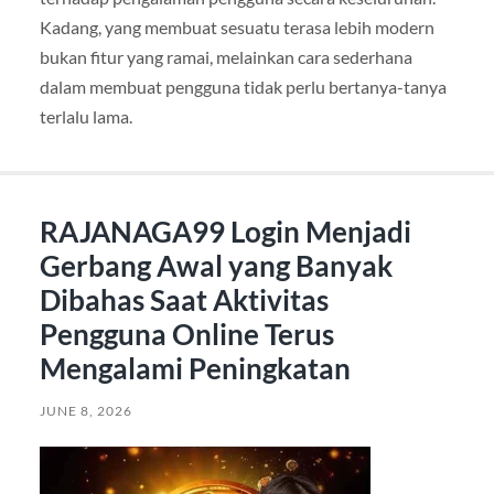
Kadang, yang membuat sesuatu terasa lebih modern
bukan fitur yang ramai, melainkan cara sederhana
dalam membuat pengguna tidak perlu bertanya-tanya
terlalu lama.
RAJANAGA99 Login Menjadi
Gerbang Awal yang Banyak
Dibahas Saat Aktivitas
Pengguna Online Terus
Mengalami Peningkatan
JUNE 8, 2026