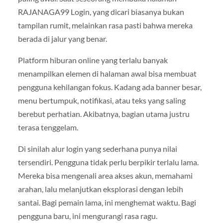
RAJANAGA99 Login, yang dicari biasanya bukan
tampilan rumit, melainkan rasa pasti bahwa mereka
berada di jalur yang benar.
Platform hiburan online yang terlalu banyak
menampilkan elemen di halaman awal bisa membuat
pengguna kehilangan fokus. Kadang ada banner besar,
menu bertumpuk, notifikasi, atau teks yang saling
berebut perhatian. Akibatnya, bagian utama justru
terasa tenggelam.
Di sinilah alur login yang sederhana punya nilai
tersendiri. Pengguna tidak perlu berpikir terlalu lama.
Mereka bisa mengenali area akses akun, memahami
arahan, lalu melanjutkan eksplorasi dengan lebih
santai. Bagi pemain lama, ini menghemat waktu. Bagi
pengguna baru, ini mengurangi rasa ragu.