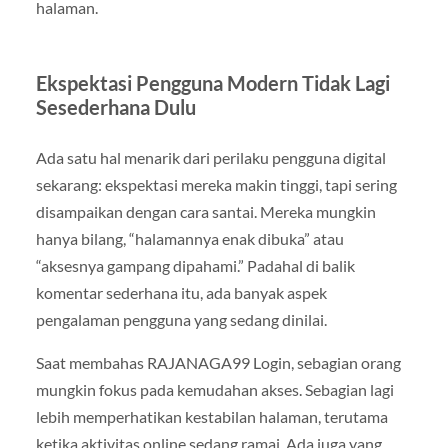
halaman.
Ekspektasi Pengguna Modern Tidak Lagi
Sesederhana Dulu
Ada satu hal menarik dari perilaku pengguna digital
sekarang: ekspektasi mereka makin tinggi, tapi sering
disampaikan dengan cara santai. Mereka mungkin
hanya bilang, “halamannya enak dibuka” atau
“aksesnya gampang dipahami.” Padahal di balik
komentar sederhana itu, ada banyak aspek
pengalaman pengguna yang sedang dinilai.
Saat membahas RAJANAGA99 Login, sebagian orang
mungkin fokus pada kemudahan akses. Sebagian lagi
lebih memperhatikan kestabilan halaman, terutama
ketika aktivitas online sedang ramai. Ada juga yang