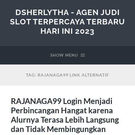
DSHERLYTHA - AGEN JUDI
SLOT TERPERCAYA TERBARU
HARI INI 2023
SHOW MENU
TAG:
RAJANAGA99 LINK ALTERNATIF
RAJANAGA99 Login Menjadi
Perbincangan Hangat karena
Alurnya Terasa Lebih Langsung
dan Tidak Membingungkan