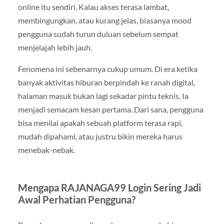
online itu sendiri. Kalau akses terasa lambat,
membingungkan, atau kurang jelas, biasanya mood
pengguna sudah turun duluan sebelum sempat
menjelajah lebih jauh.
Fenomena ini sebenarnya cukup umum. Di era ketika
banyak aktivitas hiburan berpindah ke ranah digital,
halaman masuk bukan lagi sekadar pintu teknis. Ia
menjadi semacam kesan pertama. Dari sana, pengguna
bisa menilai apakah sebuah platform terasa rapi,
mudah dipahami, atau justru bikin mereka harus
menebak-nebak.
Mengapa RAJANAGA99 Login Sering Jadi
Awal Perhatian Pengguna?