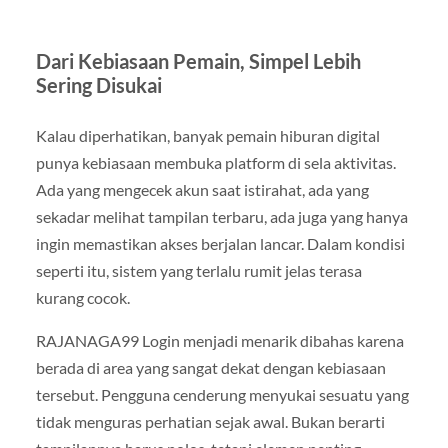
Dari Kebiasaan Pemain, Simpel Lebih
Sering Disukai
Kalau diperhatikan, banyak pemain hiburan digital
punya kebiasaan membuka platform di sela aktivitas.
Ada yang mengecek akun saat istirahat, ada yang
sekadar melihat tampilan terbaru, ada juga yang hanya
ingin memastikan akses berjalan lancar. Dalam kondisi
seperti itu, sistem yang terlalu rumit jelas terasa
kurang cocok.
RAJANAGA99 Login menjadi menarik dibahas karena
berada di area yang sangat dekat dengan kebiasaan
tersebut. Pengguna cenderung menyukai sesuatu yang
tidak menguras perhatian sejak awal. Bukan berarti