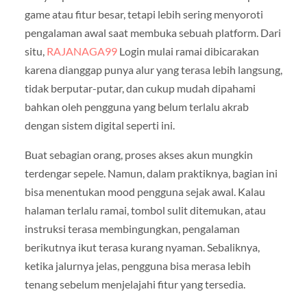
game atau fitur besar, tetapi lebih sering menyoroti
pengalaman awal saat membuka sebuah platform. Dari
situ,
RAJANAGA99
Login mulai ramai dibicarakan
karena dianggap punya alur yang terasa lebih langsung,
tidak berputar-putar, dan cukup mudah dipahami
bahkan oleh pengguna yang belum terlalu akrab
dengan sistem digital seperti ini.
Buat sebagian orang, proses akses akun mungkin
terdengar sepele. Namun, dalam praktiknya, bagian ini
bisa menentukan mood pengguna sejak awal. Kalau
halaman terlalu ramai, tombol sulit ditemukan, atau
instruksi terasa membingungkan, pengalaman
berikutnya ikut terasa kurang nyaman. Sebaliknya,
ketika jalurnya jelas, pengguna bisa merasa lebih
tenang sebelum menjelajahi fitur yang tersedia.