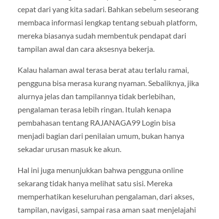
cepat dari yang kita sadari. Bahkan sebelum seseorang
membaca informasi lengkap tentang sebuah platform,
mereka biasanya sudah membentuk pendapat dari
tampilan awal dan cara aksesnya bekerja.
Kalau halaman awal terasa berat atau terlalu ramai,
pengguna bisa merasa kurang nyaman. Sebaliknya, jika
alurnya jelas dan tampilannya tidak berlebihan,
pengalaman terasa lebih ringan. Itulah kenapa
pembahasan tentang RAJANAGA99 Login bisa
menjadi bagian dari penilaian umum, bukan hanya
sekadar urusan masuk ke akun.
Hal ini juga menunjukkan bahwa pengguna online
sekarang tidak hanya melihat satu sisi. Mereka
memperhatikan keseluruhan pengalaman, dari akses,
tampilan, navigasi, sampai rasa aman saat menjelajahi