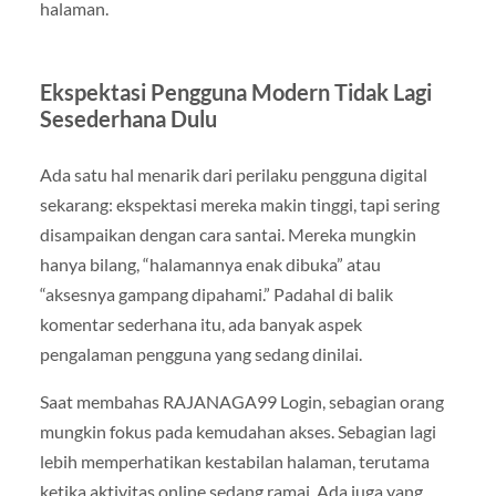
halaman.
Ekspektasi Pengguna Modern Tidak Lagi
Sesederhana Dulu
Ada satu hal menarik dari perilaku pengguna digital
sekarang: ekspektasi mereka makin tinggi, tapi sering
disampaikan dengan cara santai. Mereka mungkin
hanya bilang, “halamannya enak dibuka” atau
“aksesnya gampang dipahami.” Padahal di balik
komentar sederhana itu, ada banyak aspek
pengalaman pengguna yang sedang dinilai.
Saat membahas RAJANAGA99 Login, sebagian orang
mungkin fokus pada kemudahan akses. Sebagian lagi
lebih memperhatikan kestabilan halaman, terutama
ketika aktivitas online sedang ramai. Ada juga yang