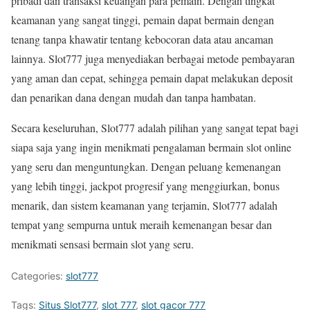
pribadi dan transaksi keuangan para pemain. Dengan tingkat
keamanan yang sangat tinggi, pemain dapat bermain dengan
tenang tanpa khawatir tentang kebocoran data atau ancaman
lainnya. Slot777 juga menyediakan berbagai metode pembayaran
yang aman dan cepat, sehingga pemain dapat melakukan deposit
dan penarikan dana dengan mudah dan tanpa hambatan.
Secara keseluruhan, Slot777 adalah pilihan yang sangat tepat bagi
siapa saja yang ingin menikmati pengalaman bermain slot online
yang seru dan menguntungkan. Dengan peluang kemenangan
yang lebih tinggi, jackpot progresif yang menggiurkan, bonus
menarik, dan sistem keamanan yang terjamin, Slot777 adalah
tempat yang sempurna untuk meraih kemenangan besar dan
menikmati sensasi bermain slot yang seru.
Categories:
slot777
Tags:
Situs Slot777
,
slot 777
,
slot gacor 777