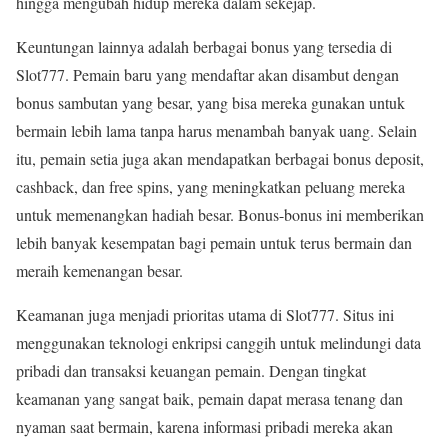
hingga mengubah hidup mereka dalam sekejap.
Keuntungan lainnya adalah berbagai bonus yang tersedia di
Slot777. Pemain baru yang mendaftar akan disambut dengan
bonus sambutan yang besar, yang bisa mereka gunakan untuk
bermain lebih lama tanpa harus menambah banyak uang. Selain
itu, pemain setia juga akan mendapatkan berbagai bonus deposit,
cashback, dan free spins, yang meningkatkan peluang mereka
untuk memenangkan hadiah besar. Bonus-bonus ini memberikan
lebih banyak kesempatan bagi pemain untuk terus bermain dan
meraih kemenangan besar.
Keamanan juga menjadi prioritas utama di Slot777. Situs ini
menggunakan teknologi enkripsi canggih untuk melindungi data
pribadi dan transaksi keuangan pemain. Dengan tingkat
keamanan yang sangat baik, pemain dapat merasa tenang dan
nyaman saat bermain, karena informasi pribadi mereka akan