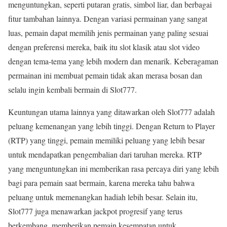
menguntungkan, seperti putaran gratis, simbol liar, dan berbagai
fitur tambahan lainnya. Dengan variasi permainan yang sangat
luas, pemain dapat memilih jenis permainan yang paling sesuai
dengan preferensi mereka, baik itu slot klasik atau slot video
dengan tema-tema yang lebih modern dan menarik. Keberagaman
permainan ini membuat pemain tidak akan merasa bosan dan
selalu ingin kembali bermain di Slot777.
Keuntungan utama lainnya yang ditawarkan oleh Slot777 adalah
peluang kemenangan yang lebih tinggi. Dengan Return to Player
(RTP) yang tinggi, pemain memiliki peluang yang lebih besar
untuk mendapatkan pengembalian dari taruhan mereka. RTP
yang menguntungkan ini memberikan rasa percaya diri yang lebih
bagi para pemain saat bermain, karena mereka tahu bahwa
peluang untuk memenangkan hadiah lebih besar. Selain itu,
Slot777 juga menawarkan jackpot progresif yang terus
berkembang, memberikan pemain kesempatan untuk