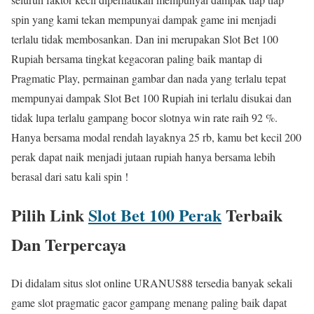
spin yang kami tekan mempunyai dampak game ini menjadi
terlalu tidak membosankan. Dan ini merupakan Slot Bet 100
Rupiah bersama tingkat kegacoran paling baik mantap di
Pragmatic Play, permainan gambar dan nada yang terlalu tepat
mempunyai dampak Slot Bet 100 Rupiah ini terlalu disukai dan
tidak lupa terlalu gampang bocor slotnya win rate raih 92 %.
Hanya bersama modal rendah layaknya 25 rb, kamu bet kecil 200
perak dapat naik menjadi jutaan rupiah hanya bersama lebih
berasal dari satu kali spin !
Pilih Link
Slot Bet 100 Perak
Terbaik
Dan Terpercaya
Di didalam situs slot online URANUS88 tersedia banyak sekali
game slot pragmatic gacor gampang menang paling baik dapat