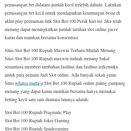
pemasangan bet didalam jumlah kecil terlebih dahulu. Lakukan
pemasangan bet kecil untuk mendapatkan keuntungan besar di
akhir play permainan link Slot Bet 100 Perak hari ini. Jika telah
menang dapat meningkatkan jumlah taruhan slot online gacor
kamu dan mainkan bersama konsentrasi
Situs Slot Bet 100 Rupiah Maxwin Terbaru Mudah Menang
Situs Slot Bet 100 Rupiah maxwin mduah menang bakal
senantiasa memberi tambahan fasilitas dan fasilitas terkemuka
untuk para pemain Judi Slot online. Ada banyak sekali game
Situs
whatsa-matta-u
Slot Bet 100 Rupiah online paling gampang
menang yang dapat kamu mainkan bersama hanya memakai
betting kecil satu satu diantara lainnya adalah:
Slot Bet 100 Rupiah Pragmatic Play
Slot Bet 100 Rupiah Joker Gaming
Slot Bet 100 Rupiah Spadegaming