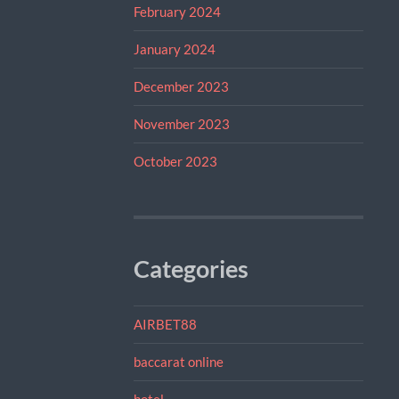
February 2024
January 2024
December 2023
November 2023
October 2023
Categories
AIRBET88
baccarat online
hotel