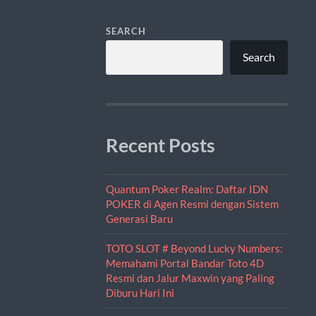
SEARCH
Search
Recent Posts
Quantum Poker Realm: Daftar IDN
POKER di Agen Resmi dengan Sistem
Generasi Baru
TOTO SLOT # Beyond Lucky Numbers:
Memahami Portal Bandar Toto 4D
Resmi dan Jalur Maxwin yang Paling
Diburu Hari Ini