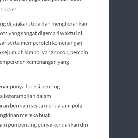
 besar.
ang dijajakan, tidaklah mengherankan
ots yang sangat digemari waktu ini.
esar serta memperoleh kemenangan
n sejumlah simbol yang cocok, pemain
 memperoleh kemenangan yang
nar punya fungsi penting.
ta keterampilan dalam
uran bermain serta mendalami pola-
ngkinan mereka buat
in pun penting punya kendalikan diri