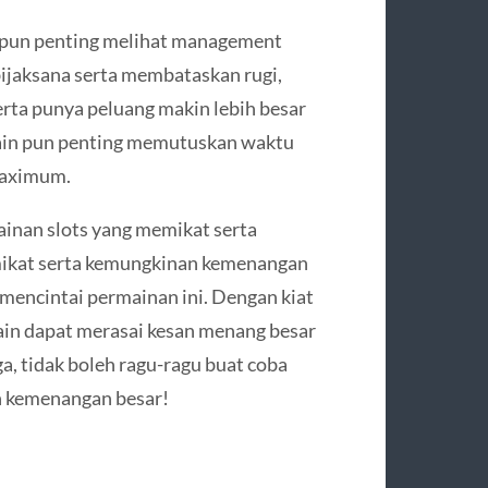
 pun penting melihat management
ijaksana serta membataskan rugi,
rta punya peluang makin lebih besar
ain pun penting memutuskan waktu
maximum.
inan slots yang memikat serta
ikat serta kemungkinan kemenangan
 mencintai permainan ini. Dengan kiat
ain dapat merasai kesan menang besar
ga, tidak boleh ragu-ragu buat coba
n kemenangan besar!