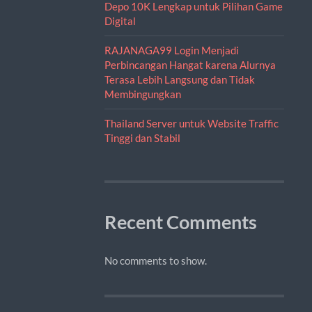
Depo 10K Lengkap untuk Pilihan Game
Digital
RAJANAGA99 Login Menjadi
Perbincangan Hangat karena Alurnya
Terasa Lebih Langsung dan Tidak
Membingungkan
Thailand Server untuk Website Traffic
Tinggi dan Stabil
Recent Comments
No comments to show.