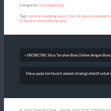
Categories:
Uncategorized
Tags:
bocoran mahjong ways 2 hari ini
,
bocoran maxwin 
2
,
bocoran slot mahjong ways
« SBOBET88: Situs Taruhan Bola Online dengan Bonu
Fokus pada tim favorit adalah strategi efektif unt
© 2026
DSHERLYTHA – AGEN JUDI SLOT TERPERCAY