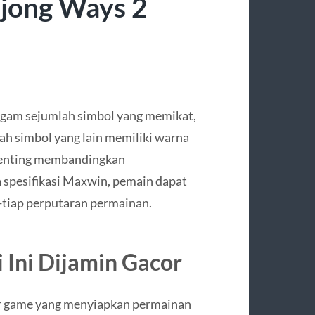
jong Ways 2
gam sejumlah simbol yang memikat,
lah simbol yang lain memiliki warna
penting membandingkan
a spesifikasi Maxwin, pemain dapat
iap perputaran permainan.
 Ini Dijamin Gacor
er game yang menyiapkan permainan