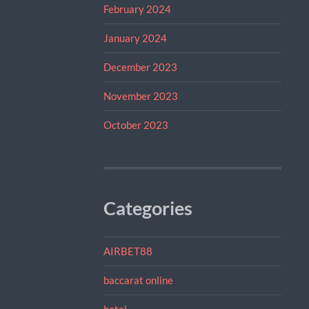
February 2024
January 2024
December 2023
November 2023
October 2023
Categories
AIRBET88
baccarat online
hotel