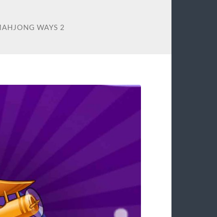
AHJONG WAYS 2