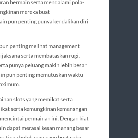
uran bermain serta mendalami pola-
ngkinan mereka buat
in pun penting punya kendalikan diri
 pun penting melihat management
ijaksana serta membataskan rugi,
rta punya peluang makin lebih besar
ain pun penting memutuskan waktu
maximum.
inan slots yang memikat serta
ikat serta kemungkinan kemenangan
 mencintai permainan ini. Dengan kiat
ain dapat merasai kesan menang besar
ga, tidak boleh ragu-ragu buat coba