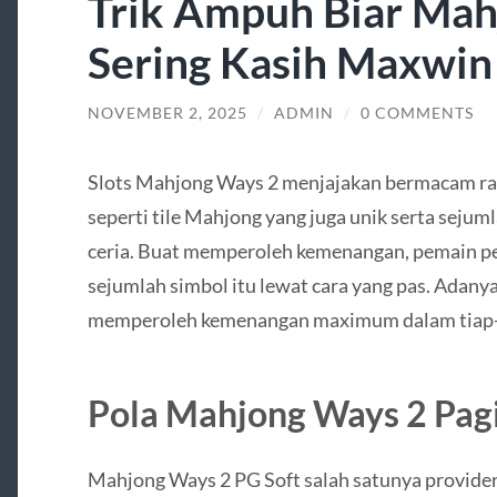
Trik Ampuh Biar Mah
Sering Kasih Maxwin
NOVEMBER 2, 2025
/
ADMIN
/
0 COMMENTS
Slots Mahjong Ways 2 menjajakan bermacam ra
seperti tile Mahjong yang juga unik serta sejum
ceria. Buat memperoleh kemenangan, pemain 
sejumlah simbol itu lewat cara yang pas. Adany
memperoleh kemenangan maximum dalam tiap-t
Pola Mahjong Ways 2 Pagi
Mahjong Ways 2 PG Soft salah satunya provid