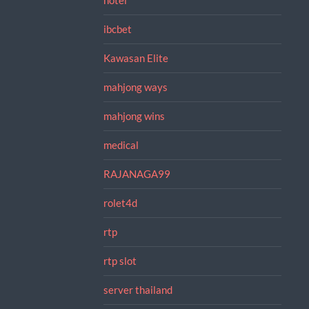
ibcbet
Kawasan Elite
mahjong ways
mahjong wins
medical
RAJANAGA99
rolet4d
rtp
rtp slot
server thailand