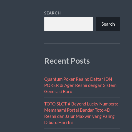
SEARCH
Search
Recent Posts
Quantum Poker Realm: Daftar IDN
POKER di Agen Resmi dengan Sistem
Generasi Baru
TOTO SLOT # Beyond Lucky Numbers:
Memahami Portal Bandar Toto 4D
Resmi dan Jalur Maxwin yang Paling
Diburu Hari Ini