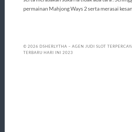
permainan Mahjong Ways 2 serta merasai kesa
© 2026
DSHERLYTHA – AGEN JUDI SLOT TERPERCAY
TERBARU HARI INI 2023