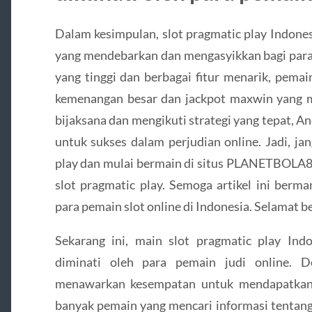
Dalam kesimpulan, slot pragmatic play Indon
yang mendebarkan dan mengasyikkan bagi para
yang tinggi dan berbagai fitur menarik, pema
kemenangan besar dan jackpot maxwin yang 
bijaksana dan mengikuti strategi yang tepat, 
untuk sukses dalam perjudian online. Jadi, j
play dan mulai bermain di situs PLANETBOLA8
slot pragmatic play. Semoga artikel ini berm
para pemain slot online di Indonesia. Selamat 
Sekarang ini, main slot pragmatic play In
diminati oleh para pemain judi online. D
menawarkan kesempatan untuk mendapatkan k
banyak pemain yang mencari informasi tentang