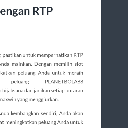
 dengan RTP
ay, pastikan untuk memperhatikan RTP
 Anda mainkan. Dengan memilih slot
gkatkan peluang Anda untuk meraih
n peluang PLANETBOLA88
 bijaksana dan jadikan setiap putaran
 maxwin yang menggiurkan.
Anda kembangkan sendiri, Anda akan
at meningkatkan peluang Anda untuk