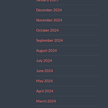
December 2024
November 2024
October 2024
September 2024
August 2024
July 2024
June 2024
May 2024
April 2024
March 2024