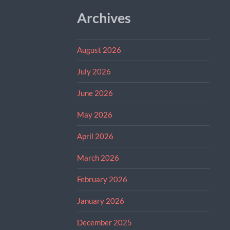
Archives
August 2026
July 2026
June 2026
May 2026
April 2026
March 2026
February 2026
January 2026
December 2025