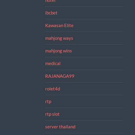
ibcbet
Kawasan Elite
mahjong ways
mahjong wins
medical
RAJANAGA99
rolet4d
rtp
rtp slot
server thailand