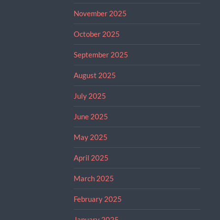
November 2025
October 2025
September 2025
August 2025
July 2025
June 2025
May 2025
April 2025
March 2025
February 2025
January 2025