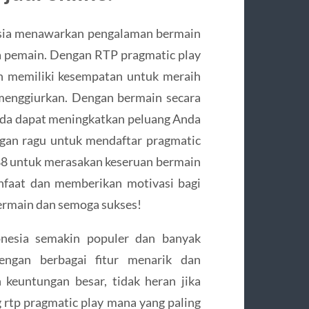
esia menawarkan pengalaman bermain
 pemain. Dengan RTP pragmatic play
in memiliki kesempatan untuk meraih
menggiurkan. Dengan bermain secara
Anda dapat meningkatkan peluang Anda
angan ragu untuk mendaftar pragmatic
8 untuk merasakan keseruan bermain
anfaat dan memberikan motivasi bagi
bermain dan semoga sukses!
donesia semakin populer dan banyak
engan berbagai fitur menarik dan
euntungan besar, tidak heran jika
 rtp pragmatic play mana yang paling