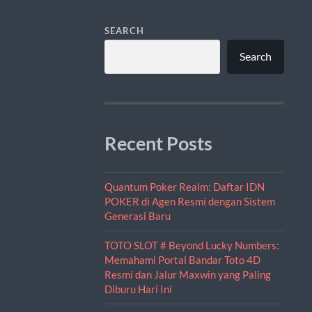
SEARCH
Search
Recent Posts
Quantum Poker Realm: Daftar IDN
POKER di Agen Resmi dengan Sistem
Generasi Baru
TOTO SLOT # Beyond Lucky Numbers:
Memahami Portal Bandar Toto 4D
Resmi dan Jalur Maxwin yang Paling
Diburu Hari Ini