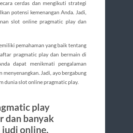
cara cerdas dan mengikuti strategi
kan potensi kemenangan Anda. Jadi,
nan slot online pragmatic play dan
memiliki pemahaman yang baik tentang
ftar pragmatic play dan bermain di
Anda dapat menikmati pengalaman
dan menyenangkan. Jadi, ayo bergabung
 dunia slot online pragmatic play.
agmatic play
r dan banyak
judi online.