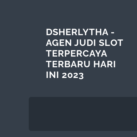
DSHERLYTHA -
AGEN JUDI SLOT
TERPERCAYA
TERBARU HARI
INI 2023