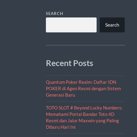
SEARCH
Search
Recent Posts
Quantum Poker Realm: Daftar IDN
POKER di Agen Resmi dengan Sistem
Generasi Baru
TOTO SLOT # Beyond Lucky Numbers:
Memahami Portal Bandar Toto 4D
Resmi dan Jalur Maxwin yang Paling
Diburu Hari Ini