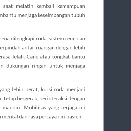
 saat melatih kembali kemampuan
membantu menjaga keseimbangan tubuh
rena dilengkapi roda, sistem rem, dan
erpindah antar-ruangan dengan lebih
erasa lelah. Cane atau tongkat bantu
an dukungan ringan untuk menjaga
ang lebih berat, kursi roda menjadi
n tetap bergerak, berinteraksi dengan
mandiri. Mobilitas yang terjaga ini
mental dan rasa percaya diri pasien.