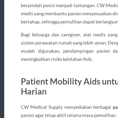
berpindah posisi menjadi tantangan. CW Medi
medis yang membantu pasien menyesuaikan diri
bertahap, sehingga pemulihan dapat berlangsung
Bagi keluarga dan caregiver, alat medis ya
sistem perawatan rumah yang lebih aman. Den
mudah digunakan, pendampingan pasien dap
meningkatkan risiko kelelahan fisik.
Patient Mobility Aids unt
Harian
CW Medical Supply menyediakan berbagai
pa
pasien agar tetap aktif selama masa pemulihan.