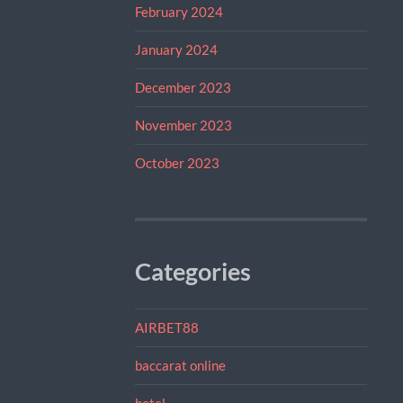
February 2024
January 2024
December 2023
November 2023
October 2023
Categories
AIRBET88
baccarat online
hotel