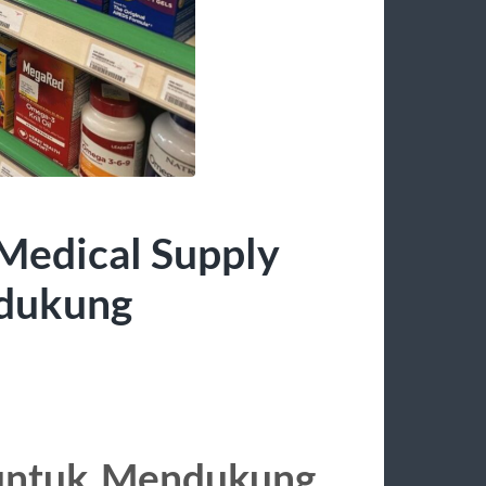
Medical Supply
ndukung
untuk Mendukung