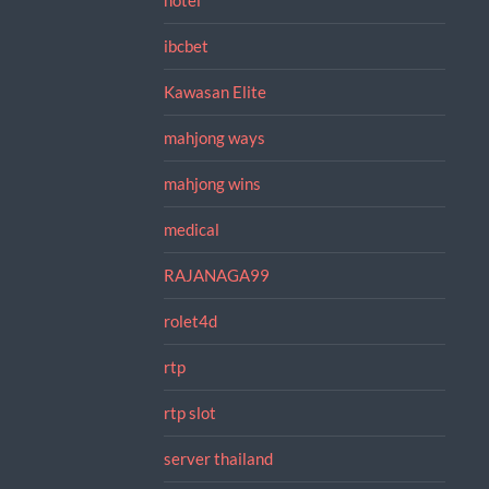
ibcbet
Kawasan Elite
mahjong ways
mahjong wins
medical
RAJANAGA99
rolet4d
rtp
rtp slot
server thailand