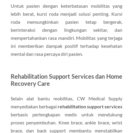
Untuk pasien dengan keterbatasan mobilitas yang
lebih berat, kursi roda menjadi solusi penting. Kursi
roda memungkinkan pasien tetap bergerak,
berinteraksi dengan lingkungan sekitar, dan
mempertahankan rasa mandiri. Mobilitas yang terjaga
ini memberikan dampak positif terhadap kesehatan
mental dan rasa percaya diri pasien.
Rehabilitation Support Services dan Home
Recovery Care
Selain alat bantu mobilitas, CW Medical Supply
menyediakan berbagai
rehabilitation support services
berbasis perlengkapan medis untuk mendukung
proses penyembuhan. Knee brace, ankle brace, wrist
brace, dan back support membantu menstabilkan