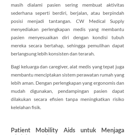
masih dialami pasien sering membuat aktivitas
sederhana seperti berdiri, berjalan, atau berpindah
posisi menjadi tantangan. CW Medical Supply
menyediakan perlengkapan medis yang membantu
pasien menyesuaikan diri dengan kondisi tubuh
mereka secara bertahap, sehingga pemulihan dapat
berlangsung lebih konsisten dan terarah.
Bagi keluarga dan caregiver, alat medis yang tepat juga
membantu menciptakan sistem perawatan rumah yang
lebih aman. Dengan perlengkapan yang ergonomis dan
mudah digunakan, pendampingan pasien dapat
dilakukan secara efisien tanpa meningkatkan risiko
kelelahan fisik.
Patient Mobility Aids untuk Menjaga