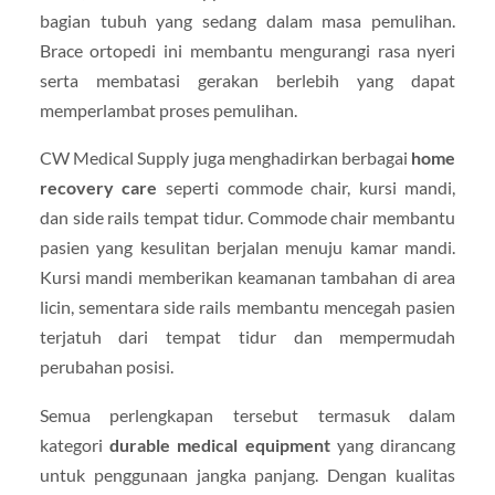
bagian tubuh yang sedang dalam masa pemulihan.
Brace ortopedi ini membantu mengurangi rasa nyeri
serta membatasi gerakan berlebih yang dapat
memperlambat proses pemulihan.
CW Medical Supply juga menghadirkan berbagai
home
recovery care
seperti commode chair, kursi mandi,
dan side rails tempat tidur. Commode chair membantu
pasien yang kesulitan berjalan menuju kamar mandi.
Kursi mandi memberikan keamanan tambahan di area
licin, sementara side rails membantu mencegah pasien
terjatuh dari tempat tidur dan mempermudah
perubahan posisi.
Semua perlengkapan tersebut termasuk dalam
kategori
durable medical equipment
yang dirancang
untuk penggunaan jangka panjang. Dengan kualitas