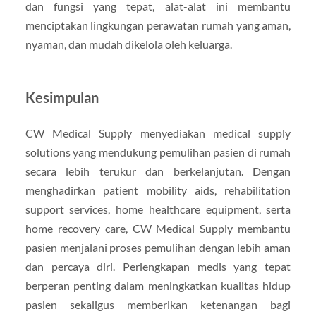
dan fungsi yang tepat, alat-alat ini membantu
menciptakan lingkungan perawatan rumah yang aman,
nyaman, dan mudah dikelola oleh keluarga.
Kesimpulan
CW Medical Supply menyediakan medical supply
solutions yang mendukung pemulihan pasien di rumah
secara lebih terukur dan berkelanjutan. Dengan
menghadirkan patient mobility aids, rehabilitation
support services, home healthcare equipment, serta
home recovery care, CW Medical Supply membantu
pasien menjalani proses pemulihan dengan lebih aman
dan percaya diri. Perlengkapan medis yang tepat
berperan penting dalam meningkatkan kualitas hidup
pasien sekaligus memberikan ketenangan bagi