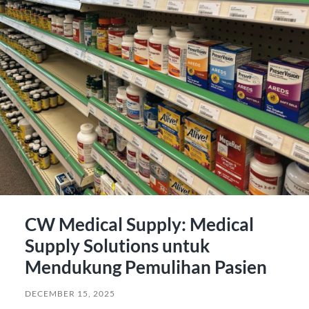
CW Medical Supply: Medical
Supply Solutions untuk
Mendukung Pemulihan Pasien
DECEMBER 15, 2025