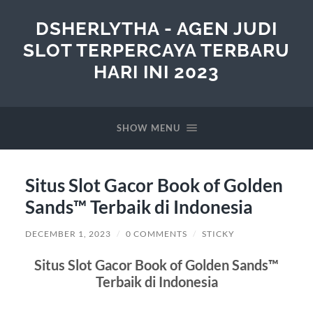
DSHERLYTHA - AGEN JUDI
SLOT TERPERCAYA TERBARU
HARI INI 2023
SHOW MENU
Situs Slot Gacor Book of Golden
Sands™ Terbaik di Indonesia
DECEMBER 1, 2023
/
0 COMMENTS
/
STICKY
Situs Slot Gacor Book of Golden Sands™
Terbaik di Indonesia