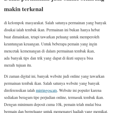
makin terkenal
di kelompok masyarakat. Salah satunya permainan yang banyak
disukai ialah tembak ikan. Permainan ini bukan hanya hebat
buat dimainkan, tetapi tawarkan peluang untuk memperoleh
keuntungan keuangan. Untuk beberapa pemain yang ingin
mencetak kemenangan di dalam permainan tembak ikan,
ada banyak tips dan trik yang dapat di ikuti supaya bisa
meraih tujuan itu.
Di zaman digital ini, banyak website judi online yang tawarkan
permainan tembak ikan. Salah satunya website yang banyak
direferensikan ialah
mirringoscats
. Website ini populer karena
sediakan beragam tipe perjudian online, termasuk tembak ikan.
Dengan minimum deposit cuma 10k, pemain telah mulai bisa
bermain dan berpeluang untuk memenangi hadiah yang memikat.