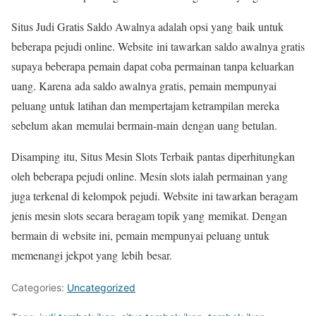
Situs Judi Gratis Saldo Awalnya adalah opsi yang baik untuk
beberapa pejudi online. Website ini tawarkan saldo awalnya gratis
supaya beberapa pemain dapat coba permainan tanpa keluarkan
uang. Karena ada saldo awalnya gratis, pemain mempunyai
peluang untuk latihan dan mempertajam ketrampilan mereka
sebelum akan memulai bermain-main dengan uang betulan.
Disamping itu, Situs Mesin Slots Terbaik pantas diperhitungkan
oleh beberapa pejudi online. Mesin slots ialah permainan yang
juga terkenal di kelompok pejudi. Website ini tawarkan beragam
jenis mesin slots secara beragam topik yang memikat. Dengan
bermain di website ini, pemain mempunyai peluang untuk
memenangi jekpot yang lebih besar.
Categories:
Uncategorized