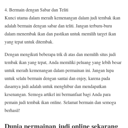
4. Bermain dengan Sabar dan Teliti
Kunci utama dalam meraih kemenangan dalam judi tembak ikan
adalah bermain dengan sabar dan teliti. Jangan terburu-buru
dalam menembak ikan dan pastikan untuk memilih target ikan
yang tepat untuk ditembak.
Dengan mengikuti beberapa trik di atas dan memilih situs judi
tembak ikan yang tepat, Anda memiliki peluang yang lebih besar
untuk meraih kemenangan dalam permainan ini. Jangan lupa
untuk selalu bermain dengan santai dan enjoy, karena pada
dasarnya judi adalah untuk menghibur dan mendapatkan
kesenangan. Semoga artikel ini bermanfaat bagi Anda para
pemain judi tembak ikan online. Selamat bermain dan semoga
berhasil!
Dunia permainan judi online sekarang