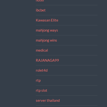
ibcbet
Kawasan Elite
mahjong ways
mahjong wins
medical
RAJANAGA99
rolet4d
rtp
rtp slot
server thailand