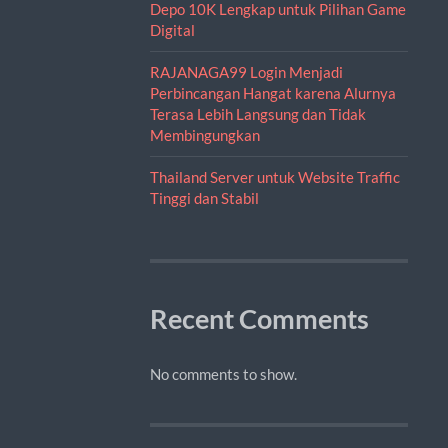
Depo 10K Lengkap untuk Pilihan Game
Digital
RAJANAGA99 Login Menjadi
Perbincangan Hangat karena Alurnya
Terasa Lebih Langsung dan Tidak
Membingungkan
Thailand Server untuk Website Traffic
Tinggi dan Stabil
Recent Comments
No comments to show.