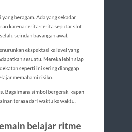
i yang beragam. Ada yang sekadar
ran karena cerita-cerita seputar slot
k selalu seindah bayangan awal.
nurunkan ekspektasi ke level yang
endapatkan sesuatu. Mereka lebih siap
katan seperti ini sering dianggap
elajar memahami risiko.
ses. Bagaimana simbol bergerak, kapan
ainan terasa dari waktu ke waktu.
emain belajar ritme