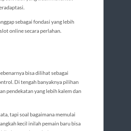
eradaptasi.
anggap sebagai fondasi yang lebih
slot online secara perlahan.
ebenarnya bisa dilihat sebagai
ntrol. Di tengah banyaknya pilihan
kan pendekatan yang lebih kalem dan
mata, tapi soal bagaimana memulai
angkah kecil inilah pemain baru bisa