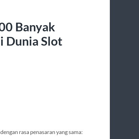
000 Banyak
i Dunia Slot
e dengan rasa penasaran yang sama: