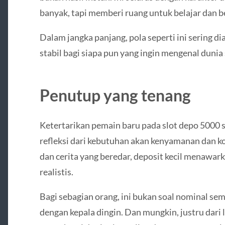
banyak, tapi memberi ruang untuk belajar dan b
Dalam jangka panjang, pola seperti ini sering di
stabil bagi siapa pun yang ingin mengenal dunia 
Penutup yang tenang
Ketertarikan pemain baru pada slot depo 5000 s
refleksi dari kebutuhan akan kenyamanan dan ko
dan cerita yang beredar, deposit kecil menawar
realistis.
Bagi sebagian orang, ini bukan soal nominal se
dengan kepala dingin. Dan mungkin, justru dari l