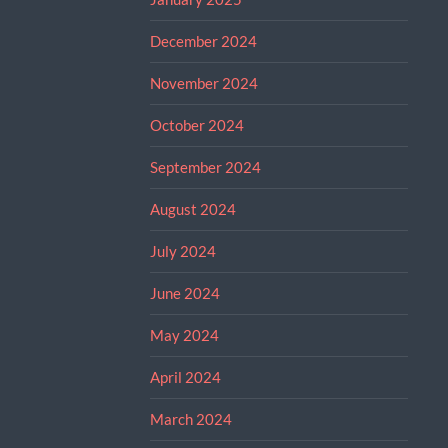
December 2024
November 2024
October 2024
September 2024
August 2024
July 2024
June 2024
May 2024
April 2024
March 2024