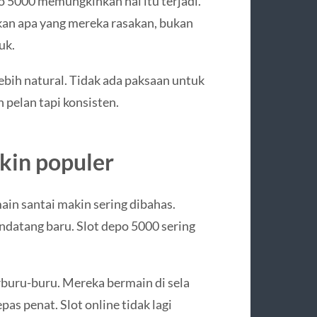
po 5000 memungkinkan hal itu terjadi.
kan apa yang mereka rasakan, bukan
uk.
ebih natural. Tidak ada paksaan untuk
 pelan tapi konsisten.
kin populer
ain santai makin sering dibahas.
ndatang baru. Slot depo 5000 sering
rburu-buru. Mereka bermain di sela
pas penat. Slot online tidak lagi