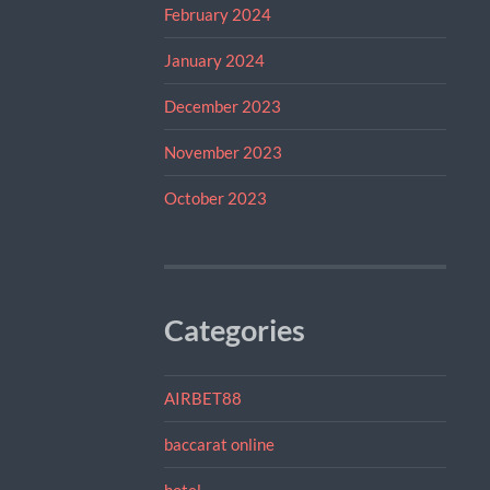
February 2024
January 2024
December 2023
November 2023
October 2023
Categories
AIRBET88
baccarat online
hotel