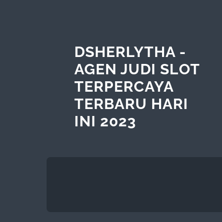
DSHERLYTHA -
AGEN JUDI SLOT
TERPERCAYA
TERBARU HARI
INI 2023