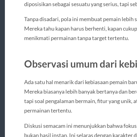
diposisikan sebagai sesuatu yang serius, tapi se
Tanpa disadari, pola ini membuat pemain lebih 
Mereka tahu kapan harus berhenti, kapan cuku
menikmati permainan tanpa target tertentu.
Observasi umum dari keb
Ada satu hal menarik dari kebiasaan pemain bar
Mereka biasanya lebih banyak bertanya dan berd
tapi soal pengalaman bermain, fitur yang unik,
permainan tertentu.
Diskusi semacam ini menunjukkan bahwa foku
bukan hasil instan. Ini selaras dengan karakter 