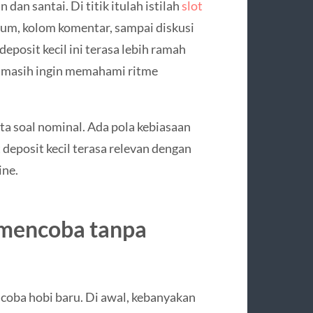
dan santai. Di titik itulah istilah
slot
rum, kolom komentar, sampai diskusi
eposit kecil ini terasa lebih ramah
g masih ingin memahami ritme
ta soal nominal. Ada pola kebiasaan
deposit kecil terasa relevan dengan
ine.
 mencoba tanpa
ncoba hobi baru. Di awal, kebanyakan