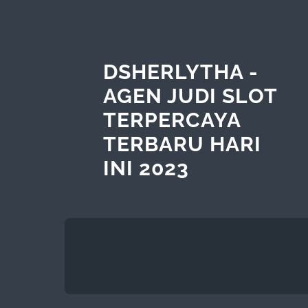
DSHERLYTHA -
AGEN JUDI SLOT
TERPERCAYA
TERBARU HARI
INI 2023