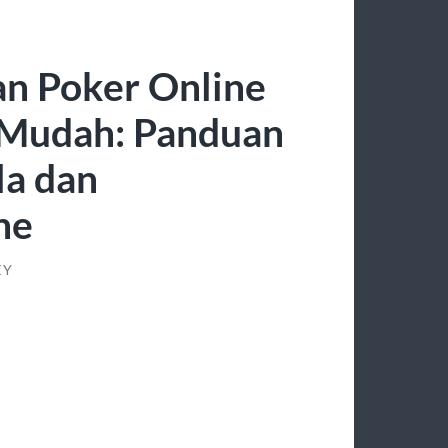
an Poker Online
Mudah: Panduan
la dan
ne
KY