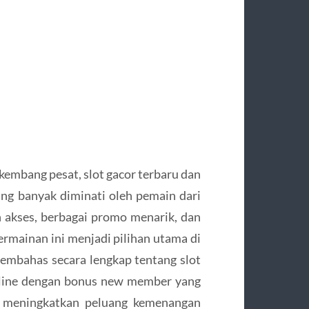
kembang pesat, slot gacor terbaru dan
ang banyak diminati oleh pemain dari
 akses, berbagai promo menarik, dan
ermainan ini menjadi pilihan utama di
 membahas secara lengkap tentang slot
nline dengan bonus new member yang
uk meningkatkan peluang kemenangan