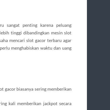
ru sangat penting karena peluang
bih tinggi dibandingkan mesin slot
aha mencari slot gacor terbaru agar
 perlu menghabiskan waktu dan uang
ot gacor biasanya sering memberikan
ring kali memberikan jackpot secara