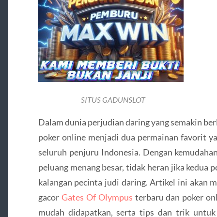
SITUS GADUNSLOT
Dalam dunia perjudian daring yang semakin ber
poker online menjadi dua permainan favorit y
seluruh penjuru Indonesia. Dengan kemudahan
peluang menang besar, tidak heran jika kedua p
kalangan pecinta judi daring. Artikel ini akan
gacor
Gates Of Olympus
terbaru dan poker o
mudah didapatkan, serta tips dan trik unt