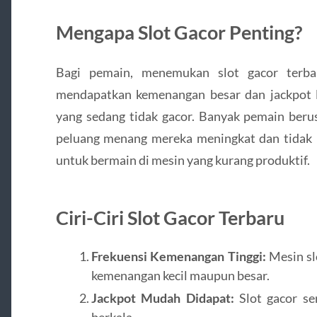
Mengapa Slot Gacor Penting?
Bagi pemain, menemukan slot gacor terba
mendapatkan kemenangan besar dan jackpot le
yang sedang tidak gacor. Banyak pemain berus
peluang menang mereka meningkat dan tidak
untuk bermain di mesin yang kurang produktif.
Ciri-Ciri Slot Gacor Terbaru
Frekuensi Kemenangan Tinggi:
Mesin sl
kemenangan kecil maupun besar.
Jackpot Mudah Didapat:
Slot gacor se
berkala.