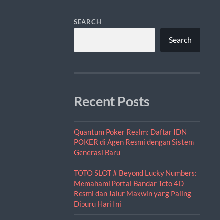
SEARCH
Search
Recent Posts
Quantum Poker Realm: Daftar IDN
POKER di Agen Resmi dengan Sistem
Generasi Baru
TOTO SLOT # Beyond Lucky Numbers:
Memahami Portal Bandar Toto 4D
Resmi dan Jalur Maxwin yang Paling
Diburu Hari Ini