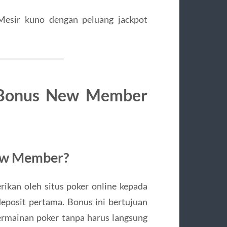
Mesir kuno dengan peluang jackpot
e Bonus New Member
New Member?
kan oleh situs poker online kepada
posit pertama. Bonus ini bertujuan
rmainan poker tanpa harus langsung