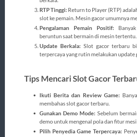
RTP Tinggi:
Return to Player (RTP) adala
slot ke pemain. Mesin gacor umumnya mem
Pengalaman Pemain Positif:
Banyak 
beruntun saat bermain di mesin tertentu.
Update Berkala:
Slot gacor terbaru b
terpercaya yang rutin melakukan update
Tips Mencari Slot Gacor Terbar
Ikuti Berita dan Review Game:
Banyak
membahas slot gacor terbaru.
Gunakan Demo Mode:
Sebelum bermain
demo untuk mengenal pola dan fitur mesi
Pilih Penyedia Game Terpercaya:
Penye