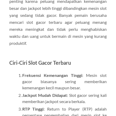
penting karena peluang mendapatkan kemenangan
besar dan jackpot lebih tinggi dibandingkan mesin slot
yang sedang tidak gacor. Banyak pemain berusaha
mencari slot gacor terbaru agar peluang menang
mereka meningkat dan tidak perlu menghabiskan
waktu dan uang untuk bermain di mesin yang kurang
produktif.
Ciri-Ciri Slot Gacor Terbaru
Frekuensi Kemenangan Tinggi:
Mesin slot
gacor biasanya sering memberikan
kemenangan kecil maupun besar.
Jackpot Mudah Didapat:
Slot gacor sering kali
memberikan jackpot secara berkala.
RTP Tinggi:
Return to Player (RTP) adalah
persentase pengembalian dari mesin slot ke