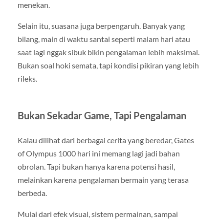
menekan.
Selain itu, suasana juga berpengaruh. Banyak yang
bilang, main di waktu santai seperti malam hari atau
saat lagi nggak sibuk bikin pengalaman lebih maksimal.
Bukan soal hoki semata, tapi kondisi pikiran yang lebih
rileks.
Bukan Sekadar Game, Tapi Pengalaman
Kalau dilihat dari berbagai cerita yang beredar, Gates
of Olympus 1000 hari ini memang lagi jadi bahan
obrolan. Tapi bukan hanya karena potensi hasil,
melainkan karena pengalaman bermain yang terasa
berbeda.
Mulai dari efek visual, sistem permainan, sampai