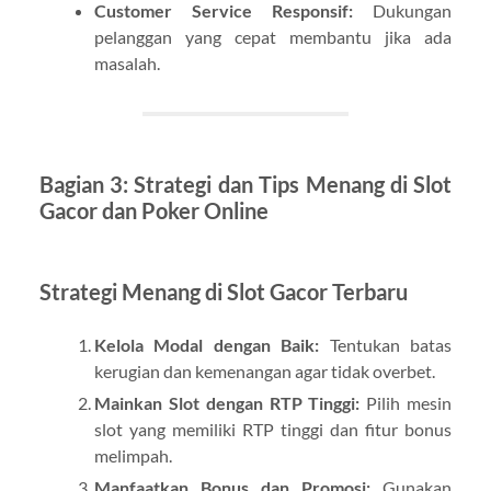
Customer Service Responsif:
Dukungan
pelanggan yang cepat membantu jika ada
masalah.
Bagian 3: Strategi dan Tips Menang di Slot
Gacor dan Poker Online
Strategi Menang di Slot Gacor Terbaru
Kelola Modal dengan Baik:
Tentukan batas
kerugian dan kemenangan agar tidak overbet.
Mainkan Slot dengan RTP Tinggi:
Pilih mesin
slot yang memiliki RTP tinggi dan fitur bonus
melimpah.
Manfaatkan Bonus dan Promosi:
Gunakan