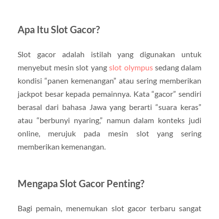
Apa Itu Slot Gacor?
Slot gacor adalah istilah yang digunakan untuk
menyebut mesin slot yang
slot olympus
sedang dalam
kondisi “panen kemenangan” atau sering memberikan
jackpot besar kepada pemainnya. Kata “gacor” sendiri
berasal dari bahasa Jawa yang berarti “suara keras”
atau “berbunyi nyaring,” namun dalam konteks judi
online, merujuk pada mesin slot yang sering
memberikan kemenangan.
Mengapa Slot Gacor Penting?
Bagi pemain, menemukan slot gacor terbaru sangat