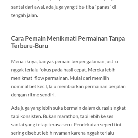
santai dari awal, ada juga yang tiba-tiba “panas” di
tengah jalan.
Cara Pemain Menikmati Permainan Tanpa
Terburu-Buru
Menariknya, banyak pemain berpengalaman justru
nggak terlalu fokus pada hasil cepat. Mereka lebih
menikmati flow permainan. Mulai dari memilih
nominal bet kecil, lalu membiarkan permainan berjalan
dengan ritme sendiri.
Ada juga yang lebih suka bermain dalam durasi singkat
tapi konsisten. Bukan marathon, tapi lebih ke sesi
santai yang tetap terasa seru. Pendekatan seperti ini
sering disebut lebih nyaman karena nggak terlalu