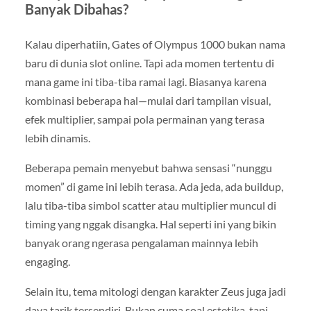
Banyak Dibahas?
Kalau diperhatiin, Gates of Olympus 1000 bukan nama
baru di dunia slot online. Tapi ada momen tertentu di
mana game ini tiba-tiba ramai lagi. Biasanya karena
kombinasi beberapa hal—mulai dari tampilan visual,
efek multiplier, sampai pola permainan yang terasa
lebih dinamis.
Beberapa pemain menyebut bahwa sensasi “nunggu
momen” di game ini lebih terasa. Ada jeda, ada buildup,
lalu tiba-tiba simbol scatter atau multiplier muncul di
timing yang nggak disangka. Hal seperti ini yang bikin
banyak orang ngerasa pengalaman mainnya lebih
engaging.
Selain itu, tema mitologi dengan karakter Zeus juga jadi
daya tarik tersendiri. Bukan cuma soal estetika, tapi