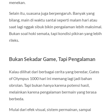
menekan.
Selain itu, suasana juga berpengaruh. Banyak yang
bilang, main di waktu santai seperti malam hari atau
saat lagi nggak sibuk bikin pengalaman lebih maksimal.
Bukan soal hoki semata, tapi kondisi pikiran yang lebih
rileks.
Bukan Sekadar Game, Tapi Pengalaman
Kalau dilihat dari berbagai cerita yang beredar, Gates
of Olympus 1000 hari ini memang lagi jadi bahan
obrolan. Tapi bukan hanya karena potensi hasil,
melainkan karena pengalaman bermain yang terasa
berbeda.
Mulai dari efek visual, sistem permainan, sampai