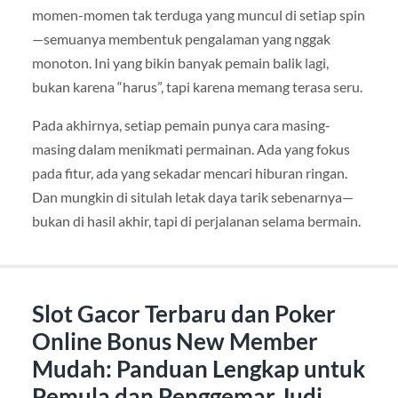
momen-momen tak terduga yang muncul di setiap spin
—semuanya membentuk pengalaman yang nggak
monoton. Ini yang bikin banyak pemain balik lagi,
bukan karena “harus”, tapi karena memang terasa seru.
Pada akhirnya, setiap pemain punya cara masing-
masing dalam menikmati permainan. Ada yang fokus
pada fitur, ada yang sekadar mencari hiburan ringan.
Dan mungkin di situlah letak daya tarik sebenarnya—
bukan di hasil akhir, tapi di perjalanan selama bermain.
Slot Gacor Terbaru dan Poker
Online Bonus New Member
Mudah: Panduan Lengkap untuk
Pemula dan Penggemar Judi