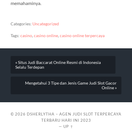
memahaminya.
Categories:
Uncategorized
Tags:
casino
,
casino online
,
casino online terpercaya
« Situs Judi Baccarat Online Resmi di Indonesia
Selalu Terdepan
Mengetahui 3 Tipe dan Jenis Game Judi Slot Gacor
Online »
© 2026
DSHERLYTHA – AGEN JUDI SLOT TERPERCAYA
TERBARU HARI INI 2023
—
UP ↑