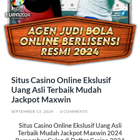
Situs Casino Online Ekslusif
Uang Asli Terbaik Mudah
Jackpot Maxwin
SEPTEMBER 13, 2024
/
0 COMMENTS
Situs Casino Online Ekslusif Uang Asli
Terbaik Mudah Jackpot Maxwin 2024