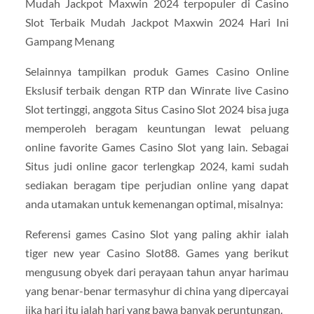
Mudah Jackpot Maxwin 2024 terpopuler di Casino
Slot Terbaik Mudah Jackpot Maxwin 2024 Hari Ini
Gampang Menang
Selainnya tampilkan produk Games Casino Online
Ekslusif terbaik dengan RTP dan Winrate live Casino
Slot tertinggi, anggota Situs Casino Slot 2024 bisa juga
memperoleh beragam keuntungan lewat peluang
online favorite Games Casino Slot yang lain. Sebagai
Situs judi online gacor terlengkap 2024, kami sudah
sediakan beragam tipe perjudian online yang dapat
anda utamakan untuk kemenangan optimal, misalnya:
Referensi games Casino Slot yang paling akhir ialah
tiger new year Casino Slot88. Games yang berikut
mengusung obyek dari perayaan tahun anyar harimau
yang benar-benar termasyhur di china yang dipercayai
jika hari itu ialah hari yang bawa banyak peruntungan.