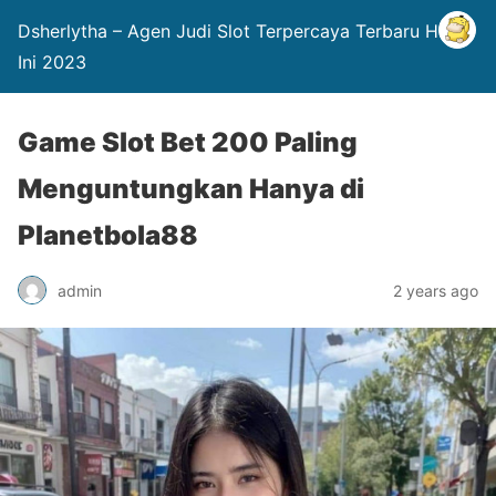
Dsherlytha – Agen Judi Slot Terpercaya Terbaru Hari
Ini 2023
Game Slot Bet 200 Paling
Menguntungkan Hanya di
Planetbola88
admin
2 years ago