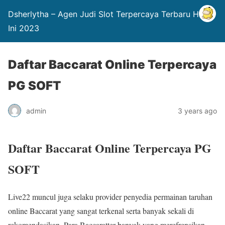
Dsherlytha – Agen Judi Slot Terpercaya Terbaru Hari
Ini 2023
Daftar Baccarat Online Terpercaya
PG SOFT
admin
3 years ago
Daftar Baccarat Online Terpercaya PG
SOFT
Live22 muncul juga selaku provider penyedia permainan taruhan
online Baccarat yang sangat terkenal serta banyak sekali di
rekomendasikan. Para Baccaratter banyak yang merefrensikan