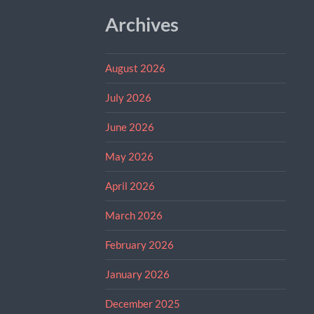
Archives
August 2026
July 2026
June 2026
May 2026
April 2026
March 2026
February 2026
January 2026
December 2025