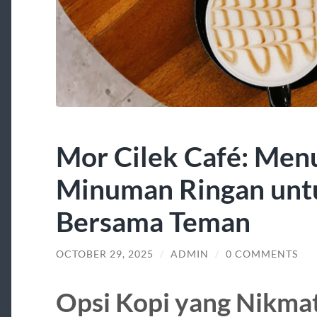
Mor Cilek Café: Men
Minuman Ringan untu
Bersama Teman
OCTOBER 29, 2025
/
ADMIN
/
0 COMMENTS
Opsi Kopi yang Nikma