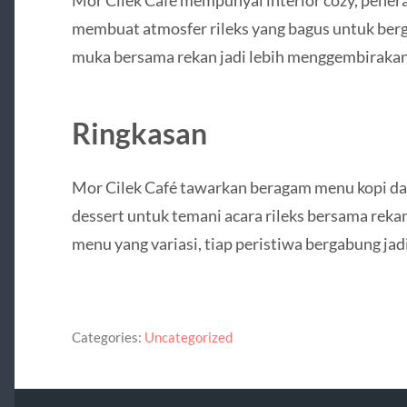
Mor Cilek Café mempunyai interior cozy, pener
membuat atmosfer rileks yang bagus untuk berg
muka bersama rekan jadi lebih menggembirakan
Ringkasan
Mor Cilek Café tawarkan beragam menu kopi d
dessert untuk temani acara rileks bersama reka
menu yang variasi, tiap peristiwa bergabung ja
Categories:
Uncategorized