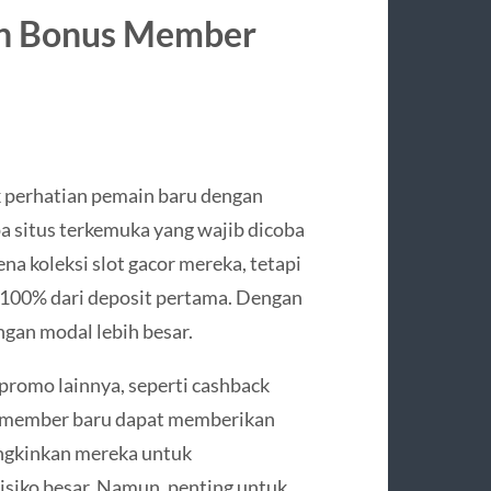
an Bonus Member
k perhatian pemain baru dengan
 situs terkemuka yang wajib dicoba
rena koleksi slot gacor mereka, tetapi
100% dari deposit pertama. Dengan
gan modal lebih besar.
 promo lainnya, seperti cashback
s member baru dapat memberikan
ngkinkan mereka untuk
isiko besar. Namun, penting untuk