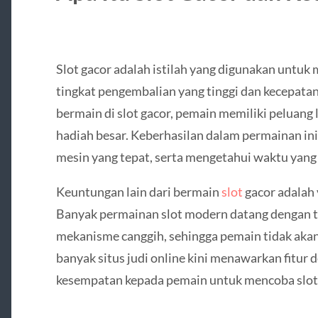
Slot gacor adalah istilah yang digunakan untuk
tingkat pengembalian yang tinggi dan kecepat
bermain di slot gacor, pemain memiliki peluan
hadiah besar. Keberhasilan dalam permainan ini
mesin yang tepat, serta mengetahui waktu yang 
Keuntungan lain dari bermain
slot
gacor adalah 
Banyak permainan slot modern datang dengan t
mekanisme canggih, sehingga pemain tidak akan
banyak situs judi online kini menawarkan fitur
kesempatan kepada pemain untuk mencoba slot