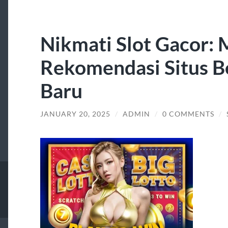
Nikmati Slot Gacor: 
Rekomendasi Situs 
Baru
JANUARY 20, 2025
/
ADMIN
/
0 COMMENTS
/