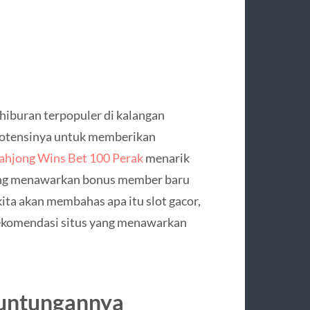
 hiburan terpopuler di kalangan
a potensinya untuk memberikan
hjong Wins Bet 100 Perak
menarik
yang menawarkan bonus member baru
kita akan membahas apa itu slot gacor,
 rekomendasi situs yang menawarkan
euntungannya