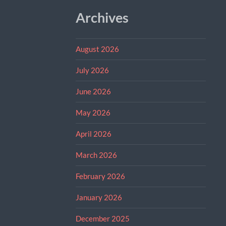
Archives
August 2026
July 2026
June 2026
May 2026
April 2026
March 2026
February 2026
January 2026
December 2025