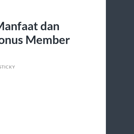
Manfaat dan
Bonus Member
STICKY