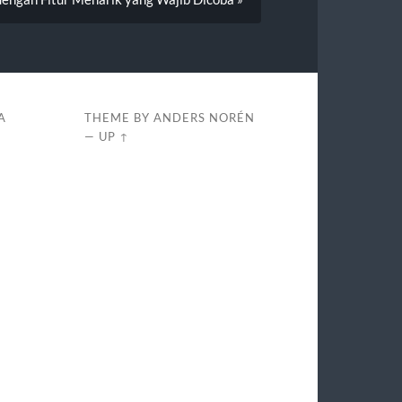
A
THEME BY
ANDERS NORÉN
—
UP ↑