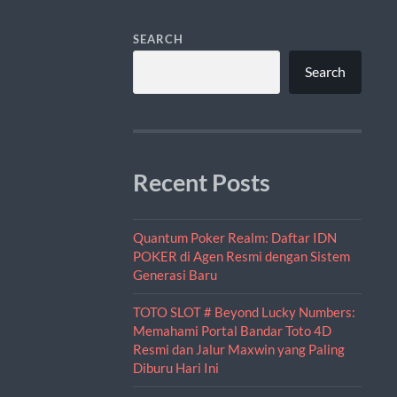
SEARCH
Search
Recent Posts
Quantum Poker Realm: Daftar IDN
POKER di Agen Resmi dengan Sistem
Generasi Baru
TOTO SLOT # Beyond Lucky Numbers:
Memahami Portal Bandar Toto 4D
Resmi dan Jalur Maxwin yang Paling
Diburu Hari Ini