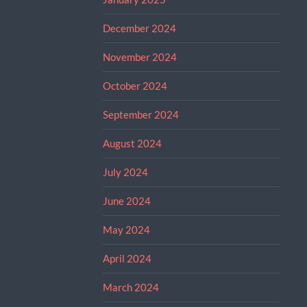
December 2024
November 2024
October 2024
September 2024
August 2024
July 2024
June 2024
May 2024
April 2024
March 2024