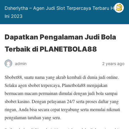
Dsherlytha – Agen Judi Slot Terpercaya Terbaru Hari
Ini 2023
Dapatkan Pengalaman Judi Bola
Terbaik di PLANETBOLA88
admin
2 years ago
Sbobet88, suatu nama yang akrab kembali di dunia judi online.
Selaku agen sbobet terpercaya, Planetbola88 menjajakan
bermacam macam permainan dimulai dengan judi bola sampai
sbobet kasino. Dengan pelayanan 24/7 serta proses daftar yang
ringan, Anda bisa secara cepat tergabung serta memulai nikmati
pengalaman taruhan yang seru.