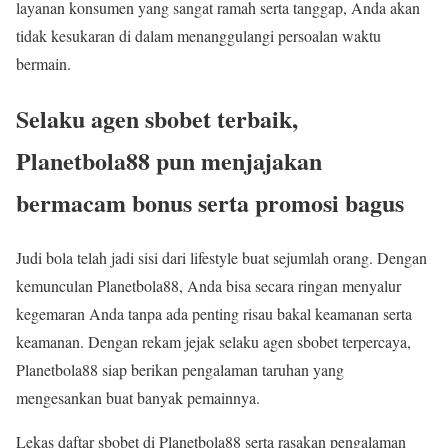
layanan konsumen yang sangat ramah serta tanggap, Anda akan
tidak kesukaran di dalam menanggulangi persoalan waktu
bermain.
Selaku agen sbobet terbaik,
Planetbola88 pun menjajakan
bermacam bonus serta promosi bagus
Judi bola telah jadi sisi dari lifestyle buat sejumlah orang. Dengan
kemunculan Planetbola88, Anda bisa secara ringan menyalur
kegemaran Anda tanpa ada penting risau bakal keamanan serta
keamanan. Dengan rekam jejak selaku agen sbobet terpercaya,
Planetbola88 siap berikan pengalaman taruhan yang
mengesankan buat banyak pemainnya.
Lekas daftar sbobet di Planetbola88 serta rasakan pengalaman