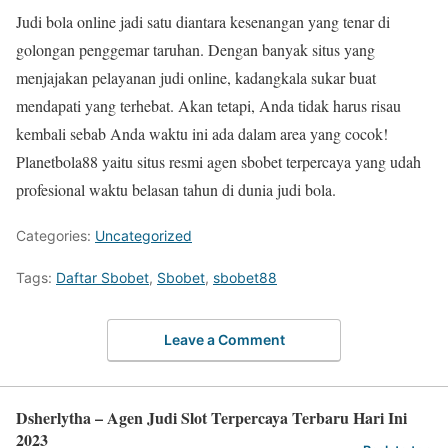
Judi bola online jadi satu diantara kesenangan yang tenar di
golongan penggemar taruhan. Dengan banyak situs yang
menjajakan pelayanan judi online, kadangkala sukar buat
mendapati yang terhebat. Akan tetapi, Anda tidak harus risau
kembali sebab Anda waktu ini ada dalam area yang cocok!
Planetbola88 yaitu situs resmi agen sbobet terpercaya yang udah
profesional waktu belasan tahun di dunia judi bola.
Categories:
Uncategorized
Tags:
Daftar Sbobet
,
Sbobet
,
sbobet88
Leave a Comment
Dsherlytha – Agen Judi Slot Terpercaya Terbaru Hari Ini
2023