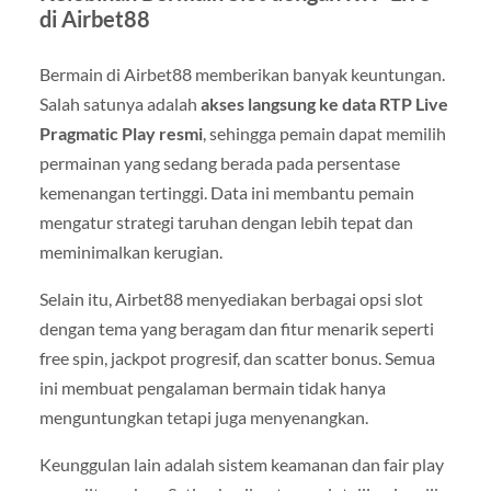
di Airbet88
Bermain di Airbet88 memberikan banyak keuntungan.
Salah satunya adalah
akses langsung ke data RTP Live
Pragmatic Play resmi
, sehingga pemain dapat memilih
permainan yang sedang berada pada persentase
kemenangan tertinggi. Data ini membantu pemain
mengatur strategi taruhan dengan lebih tepat dan
meminimalkan kerugian.
Selain itu, Airbet88 menyediakan berbagai opsi slot
dengan tema yang beragam dan fitur menarik seperti
free spin, jackpot progresif, dan scatter bonus. Semua
ini membuat pengalaman bermain tidak hanya
menguntungkan tetapi juga menyenangkan.
Keunggulan lain adalah sistem keamanan dan fair play