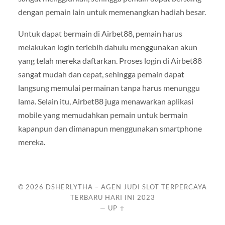
dengan pemain lain untuk memenangkan hadiah besar.
Untuk dapat bermain di Airbet88, pemain harus
melakukan login terlebih dahulu menggunakan akun
yang telah mereka daftarkan. Proses login di Airbet88
sangat mudah dan cepat, sehingga pemain dapat
langsung memulai permainan tanpa harus menunggu
lama. Selain itu, Airbet88 juga menawarkan aplikasi
mobile yang memudahkan pemain untuk bermain
kapanpun dan dimanapun menggunakan smartphone
mereka.
© 2026
DSHERLYTHA – AGEN JUDI SLOT TERPERCAYA
TERBARU HARI INI 2023
—
UP ↑