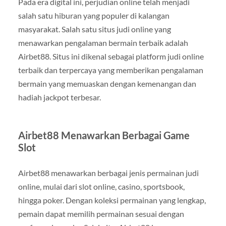
Pada era digital ini, perjudian online telah menjadi
salah satu hiburan yang populer di kalangan
masyarakat. Salah satu situs judi online yang
menawarkan pengalaman bermain terbaik adalah
Airbet88. Situs ini dikenal sebagai platform judi online
terbaik dan terpercaya yang memberikan pengalaman
bermain yang memuaskan dengan kemenangan dan
hadiah jackpot terbesar.
Airbet88 Menawarkan Berbagai Game
Slot
Airbet88 menawarkan berbagai jenis permainan judi
online, mulai dari slot online, casino, sportsbook,
hingga poker. Dengan koleksi permainan yang lengkap,
pemain dapat memilih permainan sesuai dengan