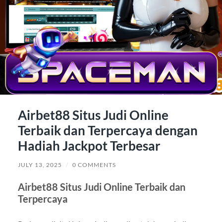
Airbet88 Situs Judi Online
Terbaik dan Terpercaya dengan
Hadiah Jackpot Terbesar
JULY 13, 2025
/
0 COMMENTS
Airbet88 Situs Judi Online Terbaik dan
Terpercaya