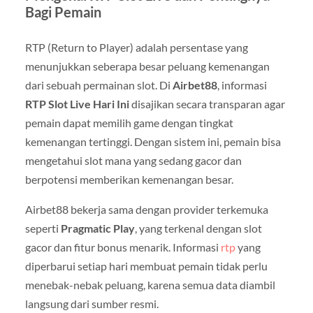
Bagi Pemain
RTP (Return to Player) adalah persentase yang
menunjukkan seberapa besar peluang kemenangan
dari sebuah permainan slot. Di
Airbet88
, informasi
RTP Slot Live Hari Ini
disajikan secara transparan agar
pemain dapat memilih game dengan tingkat
kemenangan tertinggi. Dengan sistem ini, pemain bisa
mengetahui slot mana yang sedang gacor dan
berpotensi memberikan kemenangan besar.
Airbet88 bekerja sama dengan provider terkemuka
seperti
Pragmatic Play
, yang terkenal dengan slot
gacor dan fitur bonus menarik. Informasi
rtp
yang
diperbarui setiap hari membuat pemain tidak perlu
menebak-nebak peluang, karena semua data diambil
langsung dari sumber resmi.