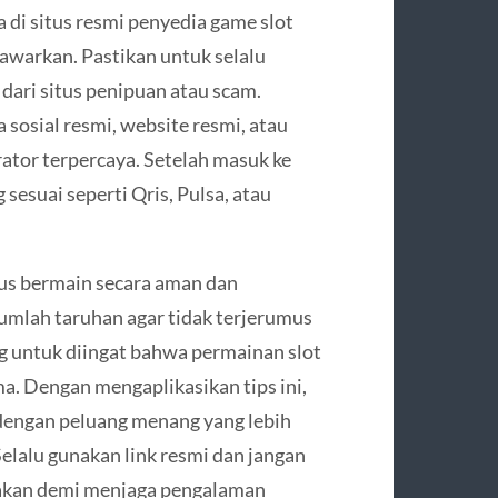
a di situs resmi penyedia game slot
awarkan. Pastikan untuk selalu
 dari situs penipuan atau scam.
 sosial resmi, website resmi, atau
rator terpercaya. Setelah masuk ke
sesuai seperti Qris, Pulsa, atau
rus bermain secara aman dan
umlah taruhan agar tidak terjerumus
ng untuk diingat bahwa permainan slot
a. Dengan mengaplikasikan tips ini,
dengan peluang menang yang lebih
elalu gunakan link resmi dan jangan
akan demi menjaga pengalaman