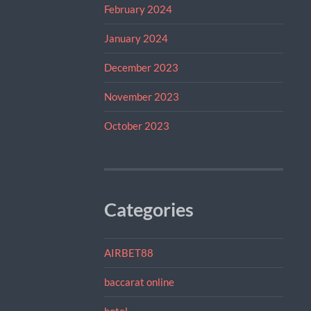
February 2024
January 2024
December 2023
November 2023
October 2023
Categories
AIRBET88
baccarat online
hotel