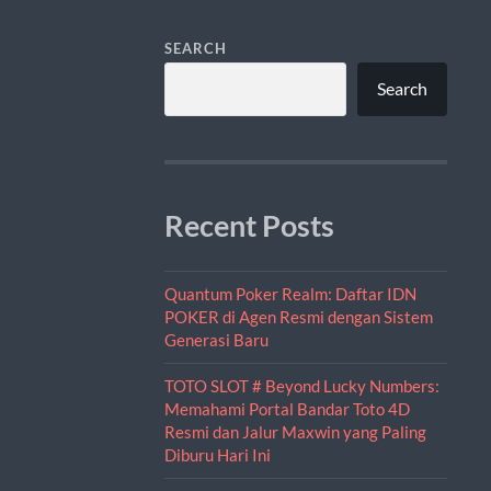
SEARCH
Search
Recent Posts
Quantum Poker Realm: Daftar IDN
POKER di Agen Resmi dengan Sistem
Generasi Baru
TOTO SLOT # Beyond Lucky Numbers:
Memahami Portal Bandar Toto 4D
Resmi dan Jalur Maxwin yang Paling
Diburu Hari Ini