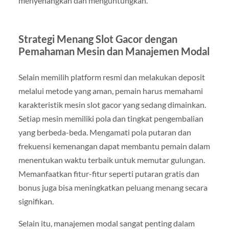
menyenangkan dan menguntungkan.
Strategi Menang Slot Gacor dengan
Pemahaman Mesin dan Manajemen Modal
Selain memilih platform resmi dan melakukan deposit
melalui metode yang aman, pemain harus memahami
karakteristik mesin slot gacor yang sedang dimainkan.
Setiap mesin memiliki pola dan tingkat pengembalian
yang berbeda-beda. Mengamati pola putaran dan
frekuensi kemenangan dapat membantu pemain dalam
menentukan waktu terbaik untuk memutar gulungan.
Memanfaatkan fitur-fitur seperti putaran gratis dan
bonus juga bisa meningkatkan peluang menang secara
signifikan.
Selain itu, manajemen modal sangat penting dalam