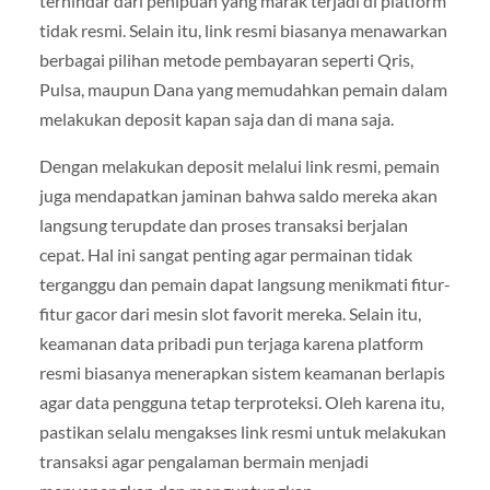
terhindar dari penipuan yang marak terjadi di platform
tidak resmi. Selain itu, link resmi biasanya menawarkan
berbagai pilihan metode pembayaran seperti Qris,
Pulsa, maupun Dana yang memudahkan pemain dalam
melakukan deposit kapan saja dan di mana saja.
Dengan melakukan deposit melalui link resmi, pemain
juga mendapatkan jaminan bahwa saldo mereka akan
langsung terupdate dan proses transaksi berjalan
cepat. Hal ini sangat penting agar permainan tidak
terganggu dan pemain dapat langsung menikmati fitur-
fitur gacor dari mesin slot favorit mereka. Selain itu,
keamanan data pribadi pun terjaga karena platform
resmi biasanya menerapkan sistem keamanan berlapis
agar data pengguna tetap terproteksi. Oleh karena itu,
pastikan selalu mengakses link resmi untuk melakukan
transaksi agar pengalaman bermain menjadi