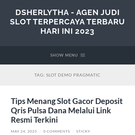
DSHERLYTHA - AGEN JUDI
SLOT TERPERCAYA TERBARU
HARI INI 2023
SHOW MENU
TAG:
SLOT DEMO PRAGMATIC
Tips Menang Slot Gacor Deposit
Qris Pulsa Dana Melalui Link
Resmi Terkini
MAY 24, 2025
/
0 COMMENTS
/
STICKY