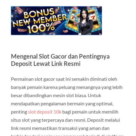
Mengenal Slot Gacor dan Pentingnya
Deposit Lewat Link Resmi
Permainan slot gacor saat ini semakin diminati oleh
banyak pemain karena peluang menangnya yang lebih
besar dibandingkan mesin slot biasa. Untuk
mendapatkan pengalaman bermain yang optimal,
penting
slot deposit 10k
bagi pemain untuk memilih
situs slot yang terpercaya dan resmi. Deposit melalui
link resmi memastikan transaksi yang aman dan