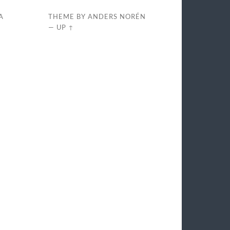
A
THEME BY
ANDERS NORÉN
—
UP ↑