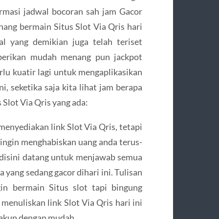
ormasi jadwal bocoran sah jam Gacor
ang bermain Situs Slot Via Qris hari
al yang demikian juga telah teriset
berikan mudah menang pun jackpot
lu kuatir lagi untuk mengaplikasikan
i, seketika saja kita lihat jam berapa
 Slot Via Qris yang ada:
enyediakan link Slot Via Qris, tetapi
 ingin menghabiskan uang anda terus-
i disini datang untuk menjawab semua
a yang sedang gacor dihari ini. Tulisan
in bermain Situs slot tapi bingung
menuliskan link Slot Via Qris hari ini
 akun dengan mudah.