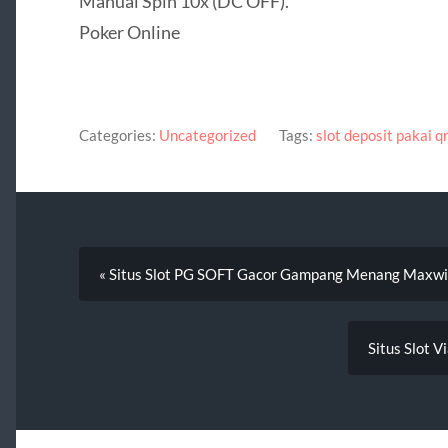
Manual Spin 10x (DC OFF).
Poker Online
Categories:
Uncategorized
Tags:
slot deposit pakai qr
« Situs Slot PG SOFT Gacor Gampang Menang Maxwi
Situs Slot V