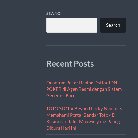
SEARCH
Search
Recent Posts
Quantum Poker Realm: Daftar IDN
POKER di Agen Resmi dengan Sistem
Generasi Baru
TOTO SLOT # Beyond Lucky Numbers:
Memahami Portal Bandar Toto 4D
Resmi dan Jalur Maxwin yang Paling
Diburu Hari Ini