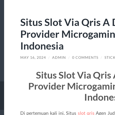
Situs Slot Via Qris A
Provider Microgamin
Indonesia
MAY 16, 2024
/
ADMIN
/
0 COMMENTS
/
STIC
Situs Slot Via Qri
Provider Microgamin
Indone
Di pertemuan kali ini, Situs
slot qris
Agen Judi