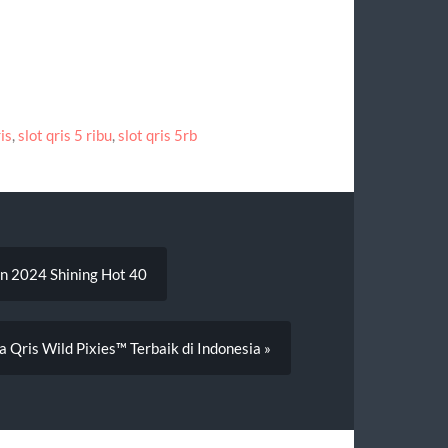
is
,
slot qris 5 ribu
,
slot qris 5rb
n 2024 Shining Hot 40
ia Qris Wild Pixies™ Terbaik di Indonesia »