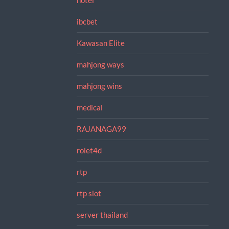
ibcbet
Kawasan Elite
mahjong ways
mahjong wins
medical
RAJANAGA99
rolet4d
rtp
rtp slot
server thailand