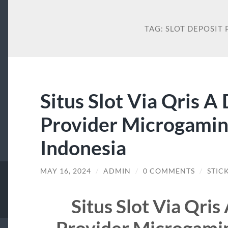
TAG:
SLOT DEPOSIT 
Situs Slot Via Qris A
Provider Microgamin
Indonesia
MAY 16, 2024
/
ADMIN
/
0 COMMENTS
/
STIC
Situs Slot Via Qri
Provider Microgamin