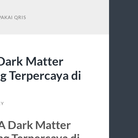
PAKAI QRIS
 Dark Matter
g Terpercaya di
KY
s A Dark Matter
g Terpercaya di