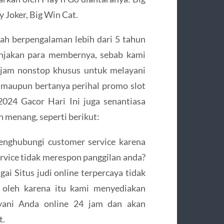
 Joker, Big Win Cat.
lah berpengalaman lebih dari 5 tahun
anjakan para membernya, sebab kami
 jam nonstop khusus untuk melayani
 maupun bertanya perihal promo slot
024 Gacor Hari Ini juga senantiasa
h menang, seperti berikut:
enghubungi customer service karena
ervice tidak merespon panggilan anda?
i Situs judi online terpercaya tidak
 oleh karena itu kami menyediakan
yani Anda online 24 jam dan akan
t.