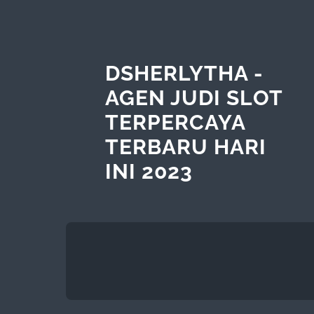
DSHERLYTHA -
AGEN JUDI SLOT
TERPERCAYA
TERBARU HARI
INI 2023