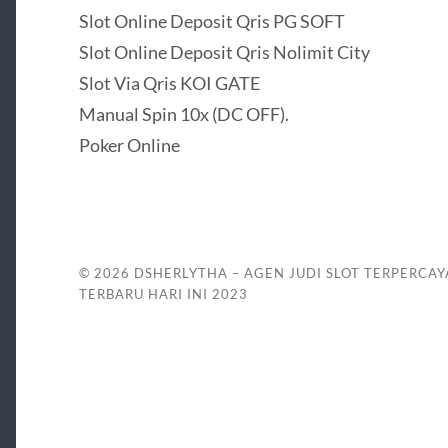
Slot Online Deposit Qris PG SOFT
Slot Online Deposit Qris Nolimit City
Slot Via Qris KOI GATE
Manual Spin 10x (DC OFF).
Poker Online
© 2026
DSHERLYTHA – AGEN JUDI SLOT TERPERCAY
TERBARU HARI INI 2023