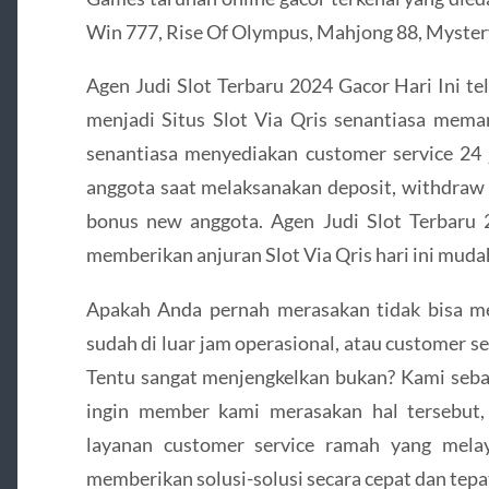
Win 777, Rise Of Olympus, Mahjong 88, Mystery
Agen Judi Slot Terbaru 2024 Gacor Hari Ini te
menjadi Situs Slot Via Qris senantiasa mem
senantiasa menyediakan customer service 24
anggota saat melaksanakan deposit, withdraw
bonus new anggota. Agen Judi Slot Terbaru 2
memberikan anjuran Slot Via Qris hari ini muda
Apakah Anda pernah merasakan tidak bisa m
sudah di luar jam operasional, atau customer s
Tentu sangat menjengkelkan bukan? Kami sebaga
ingin member kami merasakan hal tersebut,
layanan customer service ramah yang mela
memberikan solusi-solusi secara cepat dan tepa