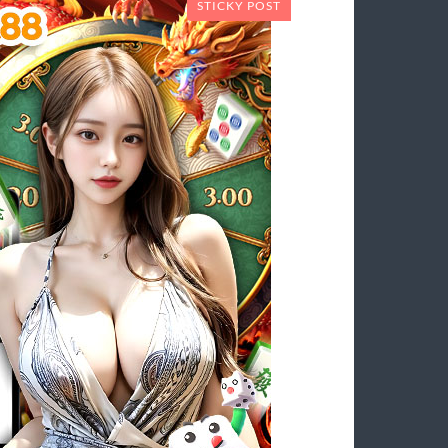
STICKY POST