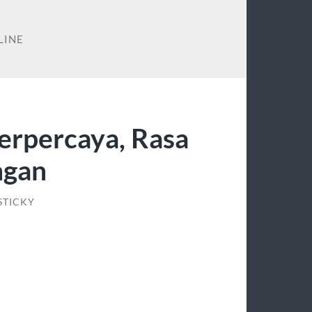
LINE
erpercaya, Rasa
ngan
STICKY