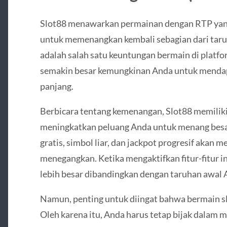
Slot88 menawarkan permainan dengan RTP yang r
untuk memenangkan kembali sebagian dari taruh
adalah salah satu keuntungan bermain di platfor
semakin besar kemungkinan Anda untuk menda
panjang.
Berbicara tentang kemenangan, Slot88 memiliki 
meningkatkan peluang Anda untuk menang besar.
gratis, simbol liar, dan jackpot progresif akan
menegangkan. Ketika mengaktifkan fitur-fitur in
lebih besar dibandingkan dengan taruhan awal 
Namun, penting untuk diingat bahwa bermain sl
Oleh karena itu, Anda harus tetap bijak dalam