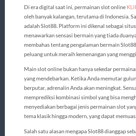
Di era digital saat ini, permainan slot online
KLI
oleh banyak kalangan, terutama di Indonesia. S
adalah Slot88. Platform ini dikenal sebagai situ
menawarkan sensasi bermain yang tiada duanya. 
membahas tentang pengalaman bermain Slot88, 
peluang untuk meraih kemenangan yang menggi
Main slot online bukan hanya sekedar permaina
yang mendebarkan. Ketika Anda memutar gulun
berputar, adrenalin Anda akan meningkat. Sensa
memprediksi kombinasi simbol yang bisa mengh
menyediakan berbagai jenis permainan slot ya
tema klasik hingga modern, yang dapat memuas
Salah satu alasan mengapa Slot88 dianggap seba