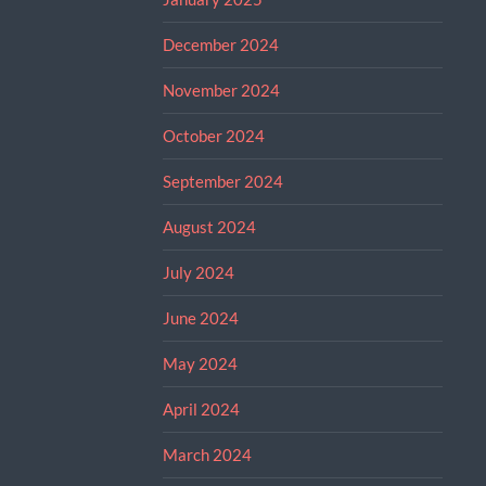
December 2024
November 2024
October 2024
September 2024
August 2024
July 2024
June 2024
May 2024
April 2024
March 2024