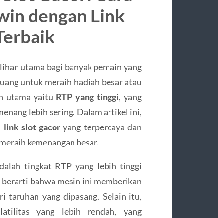
in dengan Link
Terbaik
lihan utama bagi banyak pemain yang
uang untuk meraih hadiah besar atau
an utama yaitu
RTP yang tinggi
, yang
nang lebih sering. Dalam artikel ini,
h
link slot gacor
yang terpercaya dan
 meraih kemenangan besar.
dalah tingkat RTP yang lebih tinggi
i berarti bahwa mesin ini memberikan
 taruhan yang dipasang. Selain itu,
latilitas yang lebih rendah, yang