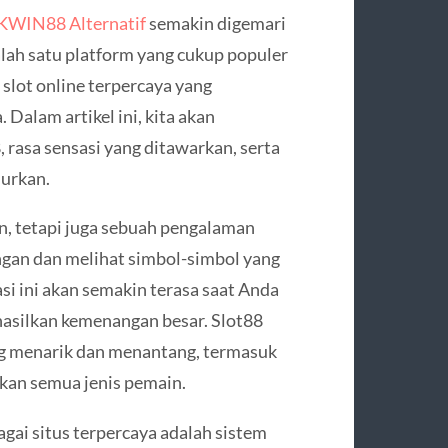
KWIN88 Alternatif
semakin digemari
alah satu platform yang cukup populer
s slot online terpercaya yang
Dalam artikel ini, kita akan
rasa sensasi yang ditawarkan, serta
urkan.
n, tetapi juga sebuah pengalaman
gan dan melihat simbol-simbol yang
si ini akan semakin terasa saat Anda
asilkan kemenangan besar. Slot88
ng menarik dan menantang, termasuk
kan semua jenis pemain.
gai situs terpercaya adalah sistem