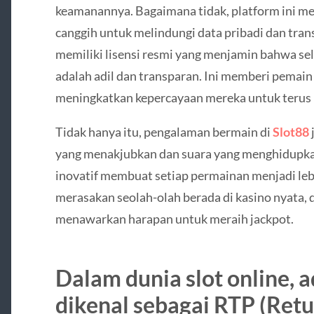
keamanannya. Bagaimana tidak, platform ini me
canggih untuk melindungi data pribadi dan trans
memiliki lisensi resmi yang menjamin bahwa s
adalah adil dan transparan. Ini memberi pemain
meningkatkan kepercayaan mereka untuk terus k
Tidak hanya itu, pengalaman bermain di
Slot88
yang menakjubkan dan suara yang menghidupka
inovatif membuat setiap permainan menjadi le
merasakan seolah-olah berada di kasino nyata, 
menawarkan harapan untuk meraih jackpot.
Dalam dunia slot online, a
dikenal sebagai RTP (Retu