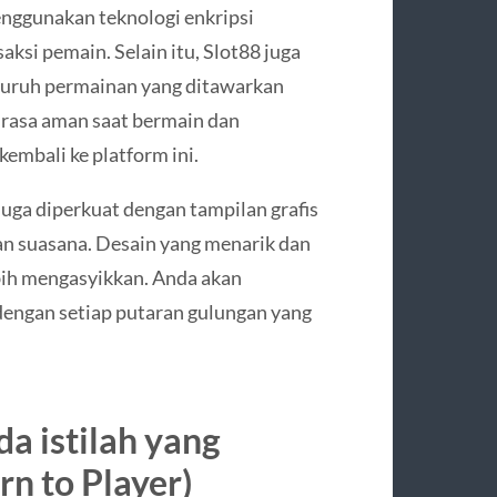
nggunakan teknologi enkripsi
aksi pemain. Selain itu, Slot88 juga
eluruh permainan yang ditawarkan
 rasa aman saat bermain dan
embali ke platform ini.
juga diperkuat dengan tampilan grafis
n suasana. Desain yang menarik dan
bih mengasyikkan. Anda akan
dengan setiap putaran gulungan yang
da istilah yang
rn to Player)