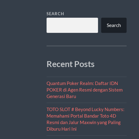
SEARCH
Search
Recent Posts
Quantum Poker Realm: Daftar IDN
POKER di Agen Resmi dengan Sistem
Generasi Baru
TOTO SLOT # Beyond Lucky Numbers:
Memahami Portal Bandar Toto 4D
Resmi dan Jalur Maxwin yang Paling
Diburu Hari Ini