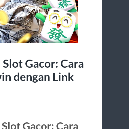
Slot Gacor: Cara
n dengan Link
Slot Gacor: Cara