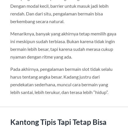
Dengan modal kecil, barrier untuk masuk jadi lebih
rendah. Dan dari situ, pengalaman bermain bisa
berkembang secara natural.
Menariknya, banyak yang akhirnya tetap memilih gaya
ini meskipun sudah terbiasa. Bukan karena tidak ingin
bermain lebih besar, tapi karena sudah merasa cukup
nyaman dengan ritme yang ada.
Pada akhirnya, pengalaman bermain slot tidak selalu
harus tentang angka besar. Kadang justru dari
pendekatan sederhana, muncul cara bermain yang
lebih santai, lebih terukur, dan terasa lebih “hidup”.
Kantong Tipis Tapi Tetap Bisa