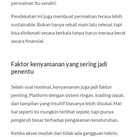
permainan itu sendiri.
Pendekatan ini juga membuat permainan terasa lebih
sustainable. Bukan hanya sekali main lalu selesai, tapi
bisa dinikmati secara berkala tanpa harus merasa berat
secara finansial.
Faktor kenyamanan yang sering jadi
penentu
Selain soal nominal, kenyamanan juga jadi faktor
penting. Platform dengan sistem ringan, loading cepat,
dan tampilan yang intuitif biasanya lebih disukai. Hal-
hal seperti ini mungkin terlihat sepele, tapi punya
pengaruh besar terhadap pengalaman keseluruhan.
Ketika akses mudah dan tidak ada gangguan teknis,