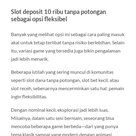
Slot deposit 10 ribu tanpa potongan
sebagai opsi fleksibel
Banyak yang melihat opsi ini sebagai cara paling masuk
akal untuk tetap terlibat tanpa risiko berlebihan. Selain
itu, variasi game yang tersedia juga bikin pengalaman
jadi lebih menarik.
Beberapa istilah yang sering muncul di komunitas
seperti slot dana tanpa potongan, slot bet kecil, atau
slot receh, sebenarnya mencerminkan satu hal: pemain
ingin fleksibilitas.
Dengan nominal kecil, eksplorasi jadi lebih luas.
Misalnya, dalam satu sesi bermain, seseorang bisa
mencoba beberapa game berbeda—dari yang punya
tema klasik sampai yang modern dengan animasi