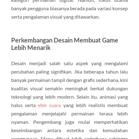
banyak pengguna biasanya berada pada variasi konsep
serta pengalaman visual yang ditawarkan.
Perkembangan Desain Membuat Game
Lebih Menarik
Desain menjadi salah satu aspek yang mengalami
perubahan paling signifikan. Jika beberapa tahun lalu
banyak permainan tampil dengan grafis sederhana, kini
kualitas visual semakin meningkat berkat dukungan
teknologi yang lebih modern. Selain itu, animasi yang
halus serta
efek suara
yang lebih realistis membuat
pengalaman menjelajahi permainan terasa lebih
nyaman. Pengembang juga mulai memperhatikan
keseimbangan antara estetika dan kemudahan
penggunaan. Menu dibuat lebih sederhana sehingga