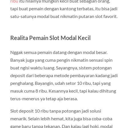
ribu
itu nilainya mungkin kecil buat sebagian orang,
tapi buat pemain dengan kantong terbatas, itu bisa jadi
satu-satunya modal buat nikmatin putaran slot favorit.
Realita Pemain Slot Modal Kecil
Nggak semua pemain datang dengan modal besar.
Banyak juga yang cuma pengin nikmatin sensasi spin
buat ngisi waktu luang. Sayangnya, sistem potongan
deposit dari beberapa metode pembayaran kadang jadi
penghalang. Bayangin, udah setor 10 ribu, tapi yang
masuk cuma 8 ribu. Kesannya kecil, tapi kalau dihitung
terus-menerus ya tetap aja berasa.
Slot deposit 10 ribu tanpa potongan jadi solusi
menarik. Selain lebih hemat, kita juga bisa coba-coba
game baru tanpa tekanan. Dan kalau lagi hoki, modal