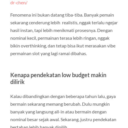
dr-chen/
Fenomena ini bukan datang tiba-tiba. Banyak pemain
sekarang cenderung lebih realistis, nggak terlalu ngejar
hasil instan, tapi lebih menikmati prosesnya. Dengan
nominal kecil, permainan terasa lebih ringan, nggak
bikin overthinking, dan tetap bisa ikut merasakan vibe
permainan slot yang lagi ramai dibahas.
Kenapa pendekatan low budget makin
dilirik
Kalau dibandingkan dengan beberapa tahun lalu, gaya
bermain sekarang memang berubah. Dulu mungkin
banyak yang langsung all-in atau bermain dengan
nominal besar sejak awal. Sekarang, justru pendekatan
bertahap lebih banyak dipilih.