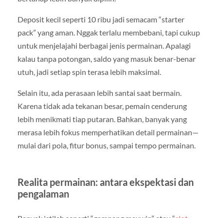
Deposit kecil seperti 10 ribu jadi semacam “starter
pack” yang aman. Nggak terlalu membebani, tapi cukup
untuk menjelajahi berbagai jenis permainan. Apalagi
kalau tanpa potongan, saldo yang masuk benar-benar
utuh, jadi setiap spin terasa lebih maksimal.
Selain itu, ada perasaan lebih santai saat bermain.
Karena tidak ada tekanan besar, pemain cenderung
lebih menikmati tiap putaran. Bahkan, banyak yang
merasa lebih fokus memperhatikan detail permainan—
mulai dari pola, fitur bonus, sampai tempo permainan.
Realita permainan: antara ekspektasi dan
pengalaman