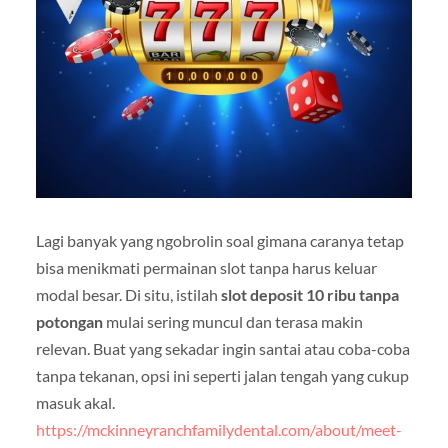
Lagi banyak yang ngobrolin soal gimana caranya tetap
bisa menikmati permainan slot tanpa harus keluar
modal besar. Di situ, istilah
slot deposit 10 ribu tanpa
potongan
mulai sering muncul dan terasa makin
relevan. Buat yang sekadar ingin santai atau coba-coba
tanpa tekanan, opsi ini seperti jalan tengah yang cukup
masuk akal.
https://mckinneyranchfamilydental.com/about/meet-