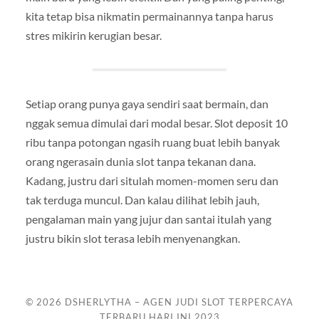
kita tetap bisa nikmatin permainannya tanpa harus
stres mikirin kerugian besar.
Setiap orang punya gaya sendiri saat bermain, dan
nggak semua dimulai dari modal besar. Slot deposit 10
ribu tanpa potongan ngasih ruang buat lebih banyak
orang ngerasain dunia slot tanpa tekanan dana.
Kadang, justru dari situlah momen-momen seru dan
tak terduga muncul. Dan kalau dilihat lebih jauh,
pengalaman main yang jujur dan santai itulah yang
justru bikin slot terasa lebih menyenangkan.
© 2026
DSHERLYTHA – AGEN JUDI SLOT TERPERCAYA
TERBARU HARI INI 2023