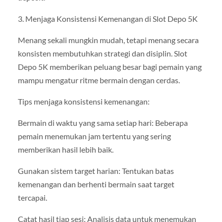
3. Menjaga Konsistensi Kemenangan di Slot Depo 5K
Menang sekali mungkin mudah, tetapi menang secara
konsisten membutuhkan strategi dan disiplin. Slot
Depo 5K memberikan peluang besar bagi pemain yang
mampu mengatur ritme bermain dengan cerdas.
Tips menjaga konsistensi kemenangan:
Bermain di waktu yang sama setiap hari: Beberapa
pemain menemukan jam tertentu yang sering
memberikan hasil lebih baik.
Gunakan sistem target harian: Tentukan batas
kemenangan dan berhenti bermain saat target
tercapai.
Catat hasil tiap sesi: Analisis data untuk menemukan