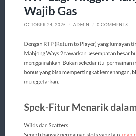
Wajib Gas
OCTOBER 24, 2025
/
ADMIN
/
0 COMMENTS
Dengan RTP (Return to Player) yang lumayan tin
Mahjong Ways 2 tawarkan kesempatan besar bu
menggairahkan. Bukan sekedar itu, permainan i
bonus yang bisa mempertingkat kemenangan, bik
menggetarkan.
Spek-Fitur Menarik dala
Wilds dan Scatters
Seperti banyak permainan slots yang lain,
mahj