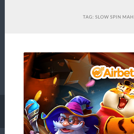
TAG:
SLOW SPIN MA