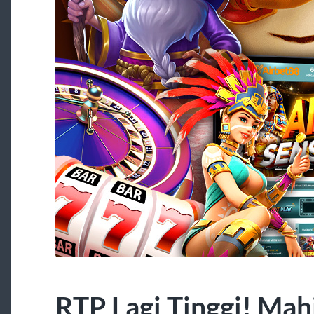
RTP Lagi Tinggi! Ma