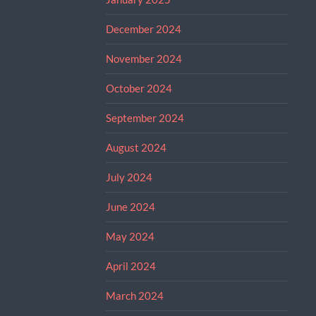
December 2024
November 2024
October 2024
September 2024
August 2024
July 2024
June 2024
May 2024
April 2024
March 2024