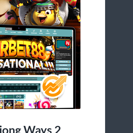
hjong Ways 2