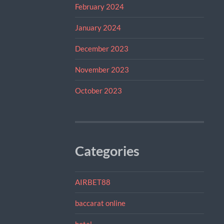
February 2024
January 2024
December 2023
November 2023
October 2023
Categories
AIRBET88
baccarat online
hotel