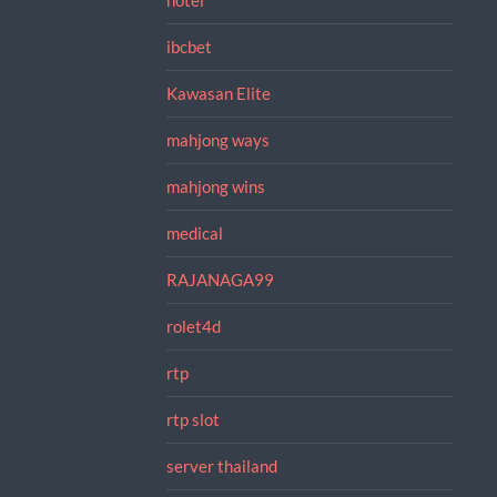
ibcbet
Kawasan Elite
mahjong ways
mahjong wins
medical
RAJANAGA99
rolet4d
rtp
rtp slot
server thailand