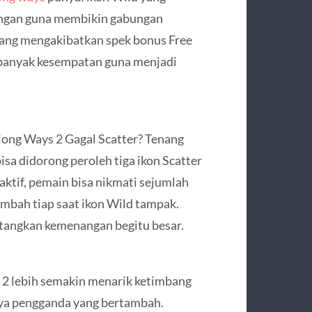
ulungan guna membikin gabungan
 yang mengakibatkan spek bonus Free
h banyak kesempatan guna menjadi
jong Ways 2 Gagal Scatter? Tenang
sa didorong peroleh tiga ikon Scatter
 aktif, pemain bisa nikmati sejumlah
mbah tiap saat ikon Wild tampak.
atangkan kemenangan begitu besar.
 2 lebih semakin menarik ketimbang
nya pengganda yang bertambah.