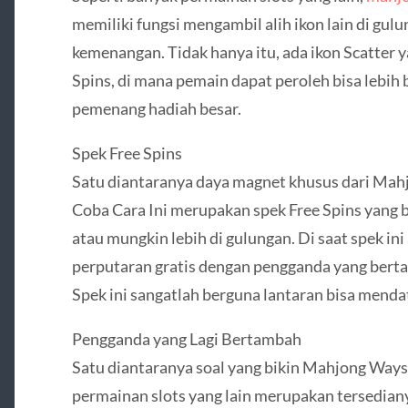
memiliki fungsi mengambil alih ikon lain di g
kemenangan. Tidak hanya itu, ada ikon Scatter
Spins, di mana pemain dapat peroleh bisa lebi
pemenang hadiah besar.
Spek Free Spins
Satu diantaranya daya magnet khusus dari Mah
Coba Cara Ini merupakan spek Free Spins yang bi
atau mungkin lebih di gulungan. Di saat spek ini
perputaran gratis dengan pengganda yang berta
Spek ini sangatlah berguna lantaran bisa mend
Pengganda yang Lagi Bertambah
Satu diantaranya soal yang bikin Mahjong Ways
permainan slots yang lain merupakan tersedia