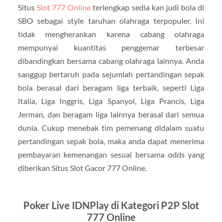
Situs
Slot 777 Online
terlengkap sedia kan judi bola di
SBO sebagai style taruhan olahraga terpopuler. Ini
tidak mengherankan karena cabang olahraga
mempunyai kuantitas penggemar terbesar
dibandingkan bersama cabang olahraga lainnya. Anda
sanggup bertaruh pada sejumlah pertandingan sepak
bola berasal dari beragam liga terbaik, seperti Liga
Italia, Liga Inggris, Liga Spanyol, Liga Prancis, Liga
Jerman, dan beragam liga lainnya berasal dari semua
dunia. Cukup menebak tim pemenang didalam suatu
pertandingan sepak bola, maka anda dapat menerima
pembayaran kemenangan sesuai bersama odds yang
diberikan Situs Slot Gacor 777 Online.
Poker Live IDNPlay di Kategori P2P Slot
777 Online