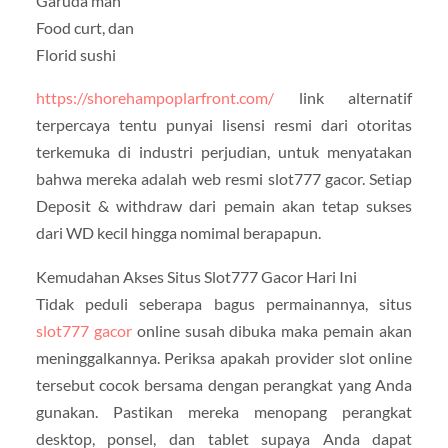
Garuda man
Food curt, dan
Florid sushi
https://shorehampoplarfront.com/
link alternatif
terpercaya tentu punyai lisensi resmi dari otoritas
terkemuka di industri perjudian, untuk menyatakan
bahwa mereka adalah web resmi slot777 gacor. Setiap
Deposit & withdraw dari pemain akan tetap sukses
dari WD kecil hingga nomimal berapapun.
Kemudahan Akses Situs Slot777 Gacor Hari Ini
Tidak peduli seberapa bagus permainannya, situs
slot777 gacor
online susah dibuka maka pemain akan
meninggalkannya. Periksa apakah provider slot online
tersebut cocok bersama dengan perangkat yang Anda
gunakan. Pastikan mereka menopang perangkat
desktop, ponsel, dan tablet supaya Anda dapat