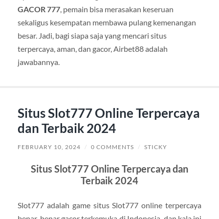
GACOR 777
, pemain bisa merasakan keseruan
sekaligus kesempatan membawa pulang kemenangan
besar. Jadi, bagi siapa saja yang mencari situs
terpercaya, aman, dan gacor, Airbet88 adalah
jawabannya.
Situs Slot777 Online Terpercaya
dan Terbaik 2024
FEBRUARY 10, 2024
/
0 COMMENTS
/
STICKY
Situs Slot777 Online Terpercaya dan
Terbaik 2024
Slot777 adalah game situs Slot777 online terpercaya
benar-benar gacor terkemuka di Indonesia, dan kala ini