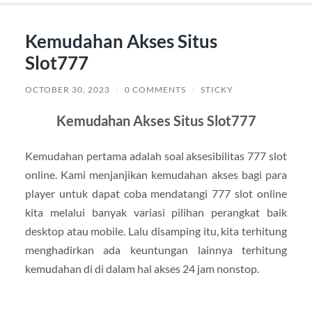
Kemudahan Akses Situs
Slot777
OCTOBER 30, 2023
/
0 COMMENTS
/
STICKY
Kemudahan Akses Situs Slot777
Kemudahan pertama adalah soal aksesibilitas 777 slot
online. Kami menjanjikan kemudahan akses bagi para
player untuk dapat coba mendatangi 777 slot online
kita melalui banyak variasi pilihan perangkat baik
desktop atau mobile. Lalu disamping itu, kita terhitung
menghadirkan ada keuntungan lainnya terhitung
kemudahan di di dalam hal akses 24 jam nonstop.