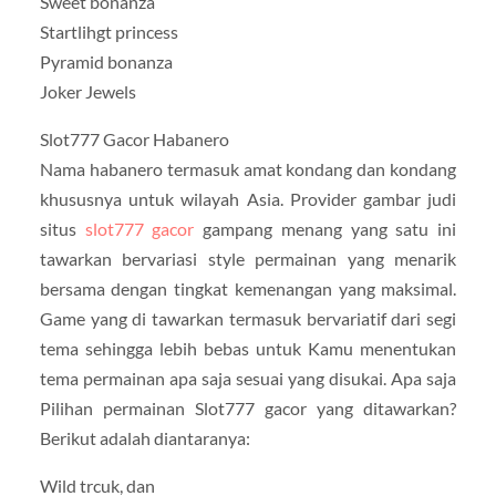
Sweet bonanza
Startlihgt princess
Pyramid bonanza
Joker Jewels
Slot777 Gacor Habanero
Nama habanero termasuk amat kondang dan kondang
khususnya untuk wilayah Asia. Provider gambar judi
situs
slot777 gacor
gampang menang yang satu ini
tawarkan bervariasi style permainan yang menarik
bersama dengan tingkat kemenangan yang maksimal.
Game yang di tawarkan termasuk bervariatif dari segi
tema sehingga lebih bebas untuk Kamu menentukan
tema permainan apa saja sesuai yang disukai. Apa saja
Pilihan permainan Slot777 gacor yang ditawarkan?
Berikut adalah diantaranya:
Wild trcuk, dan