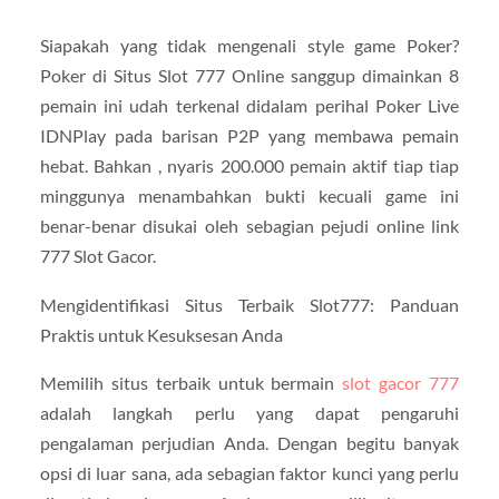
Siapakah yang tidak mengenali style game Poker?
Poker di Situs Slot 777 Online sanggup dimainkan 8
pemain ini udah terkenal didalam perihal Poker Live
IDNPlay pada barisan P2P yang membawa pemain
hebat. Bahkan , nyaris 200.000 pemain aktif tiap tiap
minggunya menambahkan bukti kecuali game ini
benar-benar disukai oleh sebagian pejudi online link
777 Slot Gacor.
Mengidentifikasi Situs Terbaik Slot777: Panduan
Praktis untuk Kesuksesan Anda
Memilih situs terbaik untuk bermain
slot gacor 777
adalah langkah perlu yang dapat pengaruhi
pengalaman perjudian Anda. Dengan begitu banyak
opsi di luar sana, ada sebagian faktor kunci yang perlu