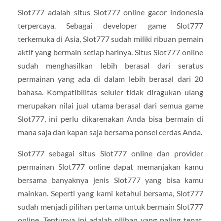
Slot777 adalah situs Slot777 online gacor indonesia
terpercaya. Sebagai developer game Slot777
terkemuka di Asia, Slot777 sudah miliki ribuan pemain
aktif yang bermain setiap harinya. Situs Slot777 online
sudah menghasilkan lebih berasal dari seratus
permainan yang ada di dalam lebih berasal dari 20
bahasa. Kompatibilitas seluler tidak diragukan ulang
merupakan nilai jual utama berasal dari semua game
Slot777, ini perlu dikarenakan Anda bisa bermain di
mana saja dan kapan saja bersama ponsel cerdas Anda.
Slot777 sebagai situs Slot777 online dan provider
permainan Slot777 online dapat memanjakan kamu
bersama banyaknya jenis Slot777 yang bisa kamu
mainkan. Seperti yang kami ketahui bersama, Slot777
sudah menjadi pilihan pertama untuk bermain Slot777
online. Tentunya ini adalah pilihan yang paling tepat,