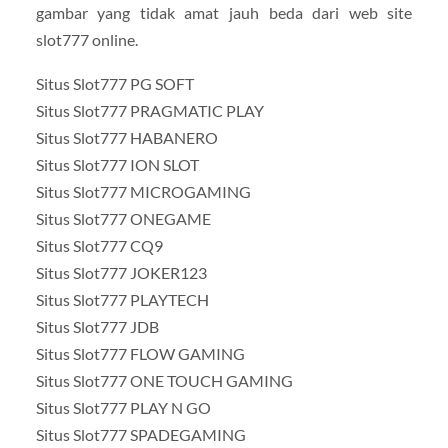
gambar yang tidak amat jauh beda dari web site
slot777 online.
Situs Slot777 PG SOFT
Situs Slot777 PRAGMATIC PLAY
Situs Slot777 HABANERO
Situs Slot777 ION SLOT
Situs Slot777 MICROGAMING
Situs Slot777 ONEGAME
Situs Slot777 CQ9
Situs Slot777 JOKER123
Situs Slot777 PLAYTECH
Situs Slot777 JDB
Situs Slot777 FLOW GAMING
Situs Slot777 ONE TOUCH GAMING
Situs Slot777 PLAY N GO
Situs Slot777 SPADEGAMING