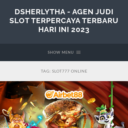
DSHERLYTHA - AGEN JUDI
SLOT TERPERCAYA TERBARU
HARI INI 2023
SHOW MENU
TAG:
SLOT777 ONLINE