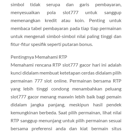
simbol tidak serupa dan garis pembayaran,
menyesuaikan pola slot777 untuk sanggup
memenangkan kredit atau koin. Penting untuk
membaca tabel pembayaran pada tiap tiap permainan
untuk mengenali simbol-simbol nilai paling tinggi dan
fitur-fitur spesifik seperti putaran bonus.
Pentingnya Memahami RTP
Memahami rencana RTP slot777 gacor hari ini adalah
kunci didalam membuat ketetapan cerdas didalam pilih
permainan 777 slot online. Permainan bersama RTP
yang lebih tinggi condong menambahkan peluang
slot777 gacor menang maxwin lebih baik bagi pemain
didalam jangka panjang, meskipun hasil pendek
kemungkinan berbeda. Saat pilih permainan, lihat nilai
RTP sanggup menunjang untuk pilih permainan sesuai
bersama preferensi anda dan kiat bermain situs