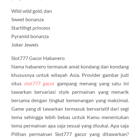
Wild wild gold, dan
Sweet bonanza
Startlihgt princess
Pyramid bonanza
Joker Jewels
Slot777 Gacor Habanero
Nama habanero termasuk amat kondang dan kondang
khususnya untuk wilayah Asia. Provider gambar judi
situs
slot777 gacor
gampang menang yang satu ini
tawarkan bervariasi style permainan yang menarik
bersama dengan tingkat kemenangan yang maksimal.
Game yang di tawarkan termasuk bervariatif dari segi
tema sehingga lebih bebas untuk Kamu menentukan
tema permainan apa saja sesuai yang disukai. Apa saja
Pilihan permainan Slot777 gacor yang ditawarkan?