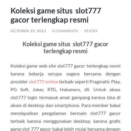
Koleksi game situs slot777
gacor terlengkap resmi
OCTOBER 29, 2023
/
0 COMMENTS
/
STICKY
Koleksi game situs slot777 gacor
terlengkap resmi
Koleksi game web site slot777 gacor terlengkap resmi
karena bekerja serupa segera bersama dengan
provider
slot777 online
terbaik seperti Pragmatic Play,
PG Soft, Joker, RTG, Habanero, dll. Untuk akses
slot777 login termasuk amat gampang karena bisa di
akses di desktop dan smartphone. Para member bakal
mendapatkan pengalaman bermain slot777 gacor
terbaik karena menggunakan desktop, karena grafis
game slot 777 gacor bakal lebih mulai bersama dengan