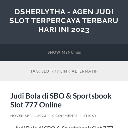
DSHERLYTHA - AGEN JUDI
SLOT TERPERCAYA TERBARU
HARI INI 2023
SHOW MENU
TAG:
SLOT777 LINK ALTERNATIF
Judi Bola di SBO & Sportsbook
Slot 777 Online
NOVEMBER 1, 2023
/
0 COMMENTS
/
STICKY