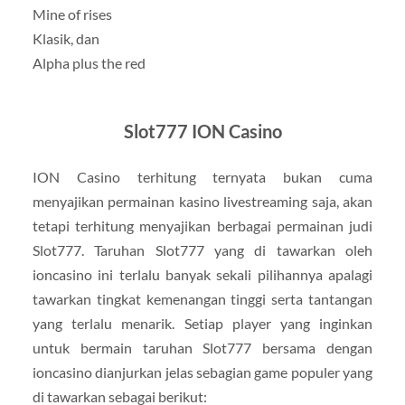
Mine of rises
Klasik, dan
Alpha plus the red
Slot777 ION Casino
ION Casino terhitung ternyata bukan cuma
menyajikan permainan kasino livestreaming saja, akan
tetapi terhitung menyajikan berbagai permainan judi
Slot777. Taruhan Slot777 yang di tawarkan oleh
ioncasino ini terlalu banyak sekali pilihannya apalagi
tawarkan tingkat kemenangan tinggi serta tantangan
yang terlalu menarik. Setiap player yang inginkan
untuk bermain taruhan Slot777 bersama dengan
ioncasino dianjurkan jelas sebagian game populer yang
di tawarkan sebagai berikut: