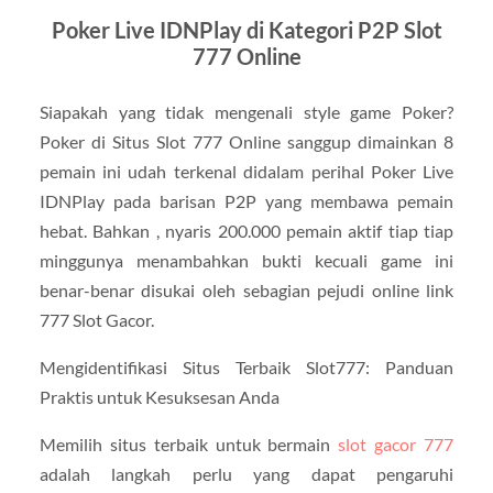
Poker Live IDNPlay di Kategori P2P Slot
777 Online
Siapakah yang tidak mengenali style game Poker?
Poker di Situs Slot 777 Online sanggup dimainkan 8
pemain ini udah terkenal didalam perihal Poker Live
IDNPlay pada barisan P2P yang membawa pemain
hebat. Bahkan , nyaris 200.000 pemain aktif tiap tiap
minggunya menambahkan bukti kecuali game ini
benar-benar disukai oleh sebagian pejudi online link
777 Slot Gacor.
Mengidentifikasi Situs Terbaik Slot777: Panduan
Praktis untuk Kesuksesan Anda
Memilih situs terbaik untuk bermain
slot gacor 777
adalah langkah perlu yang dapat pengaruhi