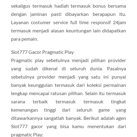
sekaligus termasuk hadiah termasuk bonus bersama
dengan jaminan pasti dibayarkan berapapun itu.
Layanan costumer service full time responsif 24jam
termasuk menjadi alasan keuntungan lain didapatkan
para pemain.
Slot777 Gacor Pragmatic Play
Pragmatic play sebetulnya menjadi pilihan provider
yang sudah dikenal di seluruh dunia. Pasalnya
sebetulnya provider menjadi yang satu ini punyai
banyak keunggulan termasuk dari koleksi permainan
lengkap mencapai ratusan pilihan. Selain itu termasuk
sarana terbaik termasuk termasuk tingkat
kemenangan tinggi dari seluruh game yang
ditawarkannya sangatlah banyak. Berikut adalah agen
Slot777 gacor yang bisa kamu menentukan dari
pragmatic Play: