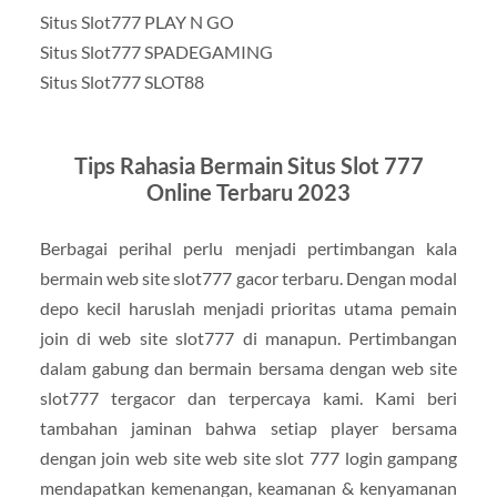
Situs Slot777 PLAY N GO
Situs Slot777 SPADEGAMING
Situs Slot777 SLOT88
Tips Rahasia Bermain Situs Slot 777
Online Terbaru 2023
Berbagai perihal perlu menjadi pertimbangan kala
bermain web site slot777 gacor terbaru. Dengan modal
depo kecil haruslah menjadi prioritas utama pemain
join di web site slot777 di manapun. Pertimbangan
dalam gabung dan bermain bersama dengan web site
slot777 tergacor dan terpercaya kami. Kami beri
tambahan jaminan bahwa setiap player bersama
dengan join web site web site slot 777 login gampang
mendapatkan kemenangan, keamanan & kenyamanan