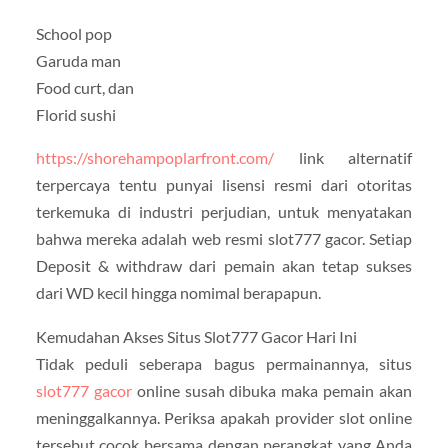
School pop
Garuda man
Food curt, dan
Florid sushi
https://shorehampoplarfront.com/
link alternatif
terpercaya tentu punyai lisensi resmi dari otoritas
terkemuka di industri perjudian, untuk menyatakan
bahwa mereka adalah web resmi slot777 gacor. Setiap
Deposit & withdraw dari pemain akan tetap sukses
dari WD kecil hingga nomimal berapapun.
Kemudahan Akses Situs Slot777 Gacor Hari Ini
Tidak peduli seberapa bagus permainannya, situs
slot777 gacor
online susah dibuka maka pemain akan
meninggalkannya. Periksa apakah provider slot online
tersebut cocok bersama dengan perangkat yang Anda