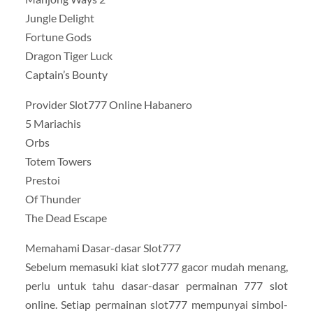
Jungle Delight
Fortune Gods
Dragon Tiger Luck
Captain’s Bounty
Provider Slot777 Online Habanero
5 Mariachis
Orbs
Totem Towers
Prestoi
Of Thunder
The Dead Escape
Memahami Dasar-dasar Slot777
Sebelum memasuki kiat slot777 gacor mudah menang,
perlu untuk tahu dasar-dasar permainan 777 slot
online. Setiap permainan slot777 mempunyai simbol-