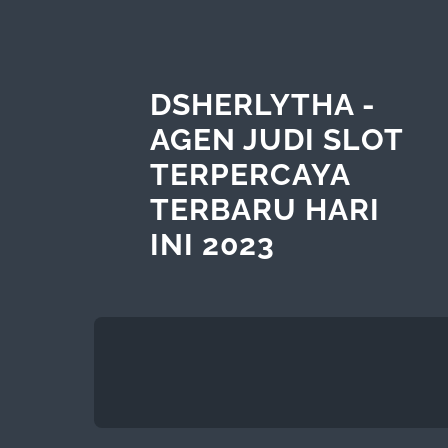
DSHERLYTHA -
AGEN JUDI SLOT
TERPERCAYA
TERBARU HARI
INI 2023