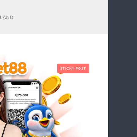
ILAND
STICKY POST