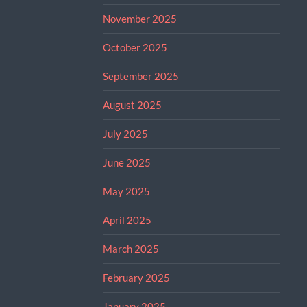
November 2025
October 2025
September 2025
August 2025
July 2025
June 2025
May 2025
April 2025
March 2025
February 2025
January 2025