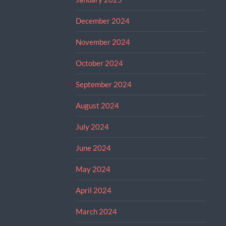
December 2024
November 2024
October 2024
September 2024
August 2024
July 2024
June 2024
May 2024
April 2024
March 2024