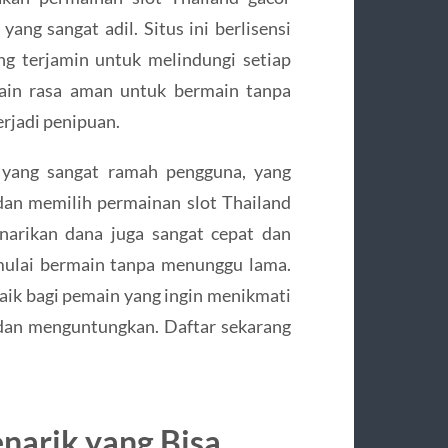
ang sangat adil. Situs ini berlisensi
g terjamin untuk melindungi setiap
main rasa aman untuk bermain tanpa
erjadi penipuan.
a yang sangat ramah pengguna, yang
an memilih permainan slot Thailand
narikan dana juga sangat cepat dan
mulai bermain tanpa menunggu lama.
baik bagi pemain yang ingin menikmati
dan menguntungkan. Daftar sekarang
narik yang Bisa