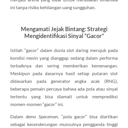
ini tanpa risiko kehilangan uang sungguhan.
Mengamati Jejak Bintang: Strategi
Mengidentifikasi Sinyal “Gacor”
Istilah “gacor” dalam dunia slot daring merujuk pada
kondisi mesin yang dianggap sedang dalam performa
terbaiknya dan sering memberikan kemenangan.
Meskipun pada dasarnya hasil setiap putaran slot
didasarkan pada generator angka acak (RNG),
beberapa pemain percaya bahwa ada pola atau sinyal
tertentu yang bisa diamati untuk memprediksi
momen-momen “gacor” ini.
Dalam
demo Spaceman
, “pola gacor” bisa diartikan
sebagai kecenderungan munculnya pengganda tinggi