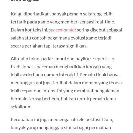
Kalau diperhatikan, banyak pemain sekarang lebih
tertarik pada game yang memberi sensasi real-time.
Dalam konteks ini,
spaceman slot
sering disebut sebagai
salah satu contoh bagaimana evolusi game terjadi
secara perlahan tapi terasa signifikan.
Alih-alih fokus pada simbol dan paylines seperti slot
tradisional, spaceman menghadirkan konsep yang
lebih sederhana namun interaktif. Pemain tidak hanya
menunggu, tapi juga terlibat dalam momen yang terasa
lebih cepat dan intens. Ini yang membuat pengalaman
bermain terasa berbeda, bahkan untuk pemain lama
sekalipun.
Perubahan ini juga memengaruhi ekspektasi. Dulu,
banyak yang menganggap slot sebagai permainan