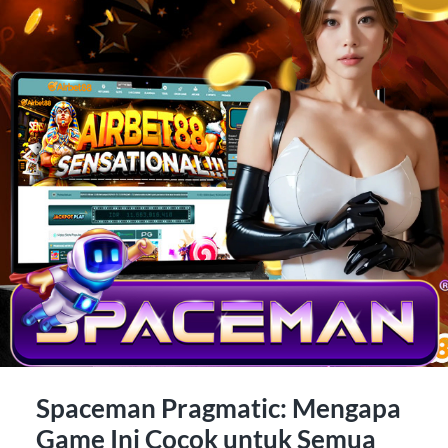
Spaceman Pragmatic: Mengapa
Game Ini Cocok untuk Semua