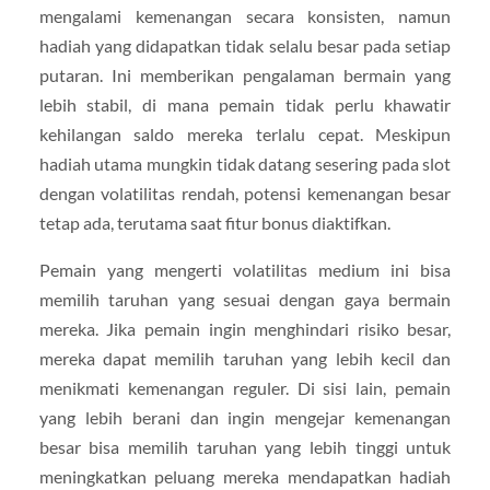
mengalami kemenangan secara konsisten, namun
hadiah yang didapatkan tidak selalu besar pada setiap
putaran. Ini memberikan pengalaman bermain yang
lebih stabil, di mana pemain tidak perlu khawatir
kehilangan saldo mereka terlalu cepat. Meskipun
hadiah utama mungkin tidak datang sesering pada slot
dengan volatilitas rendah, potensi kemenangan besar
tetap ada, terutama saat fitur bonus diaktifkan.
Pemain yang mengerti volatilitas medium ini bisa
memilih taruhan yang sesuai dengan gaya bermain
mereka. Jika pemain ingin menghindari risiko besar,
mereka dapat memilih taruhan yang lebih kecil dan
menikmati kemenangan reguler. Di sisi lain, pemain
yang lebih berani dan ingin mengejar kemenangan
besar bisa memilih taruhan yang lebih tinggi untuk
meningkatkan peluang mereka mendapatkan hadiah