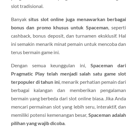
slot tradisional.
Banyak
situs slot online juga menawarkan berbagai
bonus dan promo khusus untuk Spaceman
, seperti
cashback, bonus deposit, dan turnamen eksklusif. Hal
ini semakin menarik minat pemain untuk mencoba dan
terus bermain game ini.
Dengan semua keunggulan ini,
Spaceman dari
Pragmatic Play telah menjadi salah satu game slot
terpopuler di tahun ini
, menarik perhatian pemain dari
berbagai kalangan dan memberikan pengalaman
bermain yang berbeda dari slot online biasa. Jika Anda
mencari permainan slot yang lebih seru, interaktif, dan
memiliki potensi kemenangan besar,
Spaceman adalah
pilihan yang wajib dicoba
.