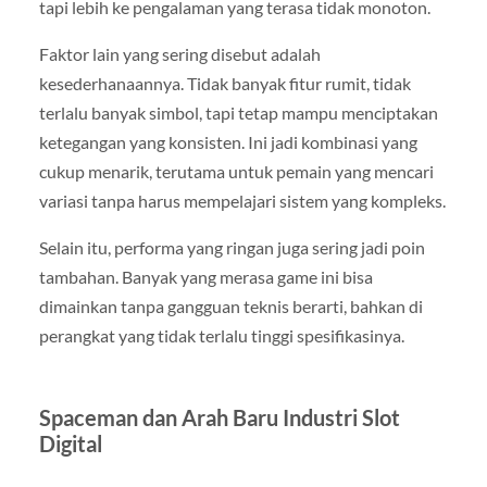
tapi lebih ke pengalaman yang terasa tidak monoton.
Faktor lain yang sering disebut adalah
kesederhanaannya. Tidak banyak fitur rumit, tidak
terlalu banyak simbol, tapi tetap mampu menciptakan
ketegangan yang konsisten. Ini jadi kombinasi yang
cukup menarik, terutama untuk pemain yang mencari
variasi tanpa harus mempelajari sistem yang kompleks.
Selain itu, performa yang ringan juga sering jadi poin
tambahan. Banyak yang merasa game ini bisa
dimainkan tanpa gangguan teknis berarti, bahkan di
perangkat yang tidak terlalu tinggi spesifikasinya.
Spaceman dan Arah Baru Industri Slot
Digital