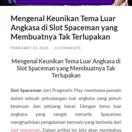
Mengenal Keunikan Tema Luar
Angkasa di Slot Spaceman yang
Membuatnya Tak Terlupakan
FEBRUARY 10, 2025
/
0 COMMENTS
Mengenal Keunikan Tema Luar Angkasa di
Slot Spaceman yang Membuatnya Tak
Terlupakan
Slot Spaceman
dari Pragmatic Play membawa pemain
dalam sebuah petualangan luar angkasa yang penuh
keseruan dan peluang besar. Dengan tema luar
angkasa yang sangat menarik, Spaceman
menghadirkan pengalaman bermain yang berbeda dari
slot spaceman
. Dalam artikel ini, kita akan membahas