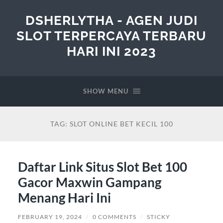
DSHERLYTHA - AGEN JUDI
SLOT TERPERCAYA TERBARU
HARI INI 2023
SHOW MENU
TAG:
SLOT ONLINE BET KECIL 100
Daftar Link Situs Slot Bet 100
Gacor Maxwin Gampang
Menang Hari Ini
FEBRUARY 19, 2024
/
0 COMMENTS
/
STICKY